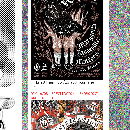
Le 28 Thermidor/15 août, jour férié
s [ ... ]
DIM 16/08 : FOSSILIZATION + PHOBOCOSM +
GROTESQUERIE