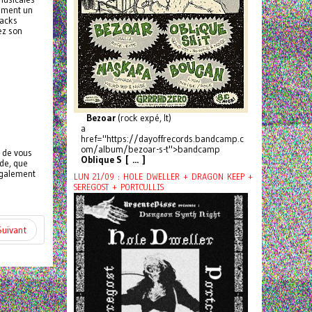
lement un
backs
ez son
Bezoar
(rock expé, It)
a
href="https://dayoffrecords.bandcamp.c
om/album/bezoar-s-t">bandcamp
n de vous
Oblique S [ ... ]
ide, que
 également
LUN 21/09 : HOLE DWELLER + DRAGON KEEP +
SEREGOST + PORTCULLIS
Suivant