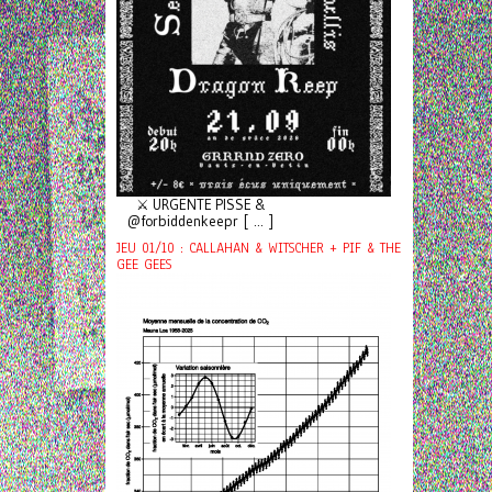
⚔️ URGENTE PISSE &
@forbiddenkeepr [ ... ]
JEU 01/10 : CALLAHAN & WITSCHER + PIF & THE
GEE GEES