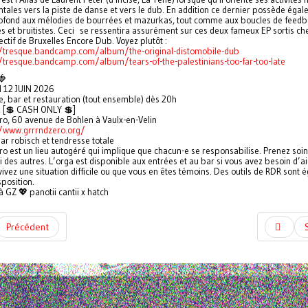
tales vers la piste de danse et vers le dub. En addition ce dernier possède éga
fond aux mélodies de bourrées et mazurkas, tout comme aux boucles de feed
s et bruitistes. Ceci se ressentira assurément sur ces deux fameux EP sortis ch
ectif de Bruxelles Encore Dub. Voyez plutôt :
//tresque.bandcamp.com/album/the-original-distomobile-dub
/tresque.bandcamp.com/album/tears-of-the-palestinians-too-far-too-late
🍓
 12 JUIN 2026
, bar et restauration (tout ensemble) dès 20h
€ [💲 CASH ONLY 💲]
ro, 60 avenue de Bohlen à Vaulx-en-Velin
//www.grrrndzero.org/
ar robisch et tendresse totale
ro est un lieu autogéré qui implique que chacun-e se responsabilise. Prenez soi
 des autres. L’orga est disponible aux entrées et au bar si vous avez besoin d’a
ivez une situation difficile ou que vous en êtes témoins. Des outils de RDR sont
sposition.
à GZ 💖 panotii cantii x hatch
Précédent