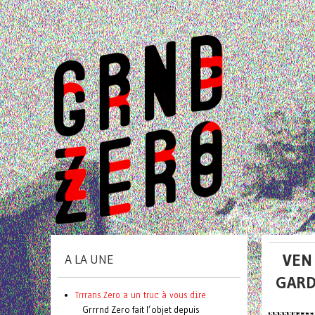
VEN 
A LA UNE
GARD
Trrrans Zero a un truc à vous dire
Grrrnd Zero fait l’objet depuis