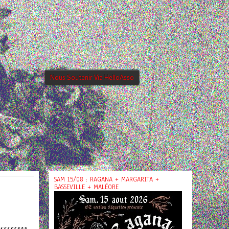
Nous Soutenir Via HelloAsso
SAM 15/08 : RAGANA + MARGARITA +
BASSEVILLE + MALÉORE