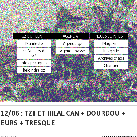
GZ BOHLEN
AGENDA
PIECES JOINTES
Manifeste
Agenda gz
Magazine
les Ateliers de
Agenda passé
Imagerie
GZ
Archives chaos
Infos pratiques
Chantier
Rejoindre gz
12/06 : TZII ET HILAL CAN + DOURDOU +
EURS + TRESQUE