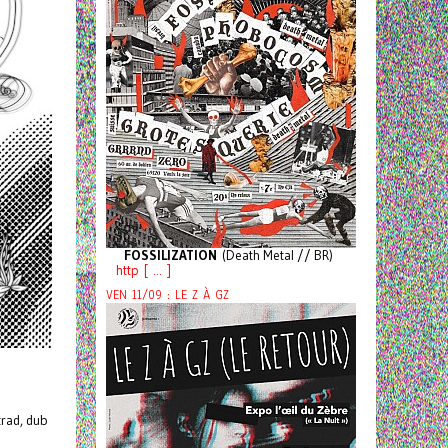
FOSSILIZATION
(Death Metal // BR)
http [ ... ]
VEN 11/09 : LE Z À GZ
trad, dub