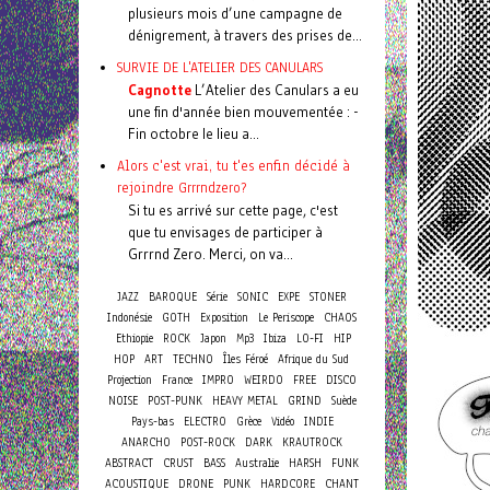
plusieurs mois d’une campagne de
dénigrement, à travers des prises de...
SURVIE DE L'ATELIER DES CANULARS
Cagnotte
L’Atelier des Canulars a eu
une fin d'année bien mouvementée : -
Fin octobre le lieu a...
Alors c'est vrai, tu t'es enfin décidé à
rejoindre Grrrndzero?
Si tu es arrivé sur cette page, c'est
que tu envisages de participer à
Grrrnd Zero. Merci, on va...
JAZZ
BAROQUE
Série
SONIC
EXPE
STONER
Indonésie
GOTH
Exposition
Le Periscope
CHAOS
Ethiopie
ROCK
Japon
Mp3
Ibiza
LO-FI
HIP
HOP
ART
TECHNO
Îles Féroé
Afrique du Sud
Projection
France
IMPRO
WEIRDO
FREE
DISCO
NOISE
POST-PUNK
HEAVY METAL
GRIND
Suède
Pays-bas
ELECTRO
Grèce
Vidéo
INDIE
ANARCHO
POST-ROCK
DARK
KRAUTROCK
ABSTRACT
CRUST
BASS
Australie
HARSH
FUNK
ACOUSTIQUE
DRONE
PUNK
HARDCORE
CHANT