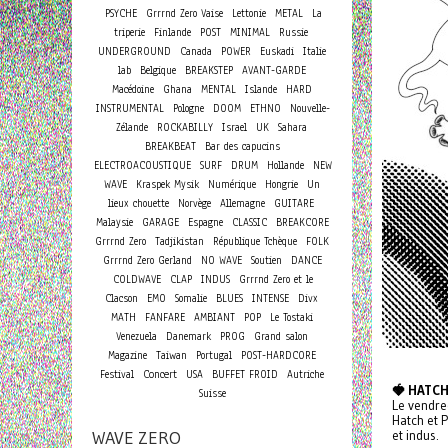
PSYCHE
Grrrnd Zero Vaise
Lettonie
METAL
La
triperie
Finlande
POST
MINIMAL
Russie
UNDERGROUND
Canada
POWER
Euskadi
Italie
lab
Belgique
BREAKSTEP
AVANT-GARDE
Macédoine
Ghana
MENTAL
Islande
HARD
INSTRUMENTAL
Pologne
DOOM
ETHNO
Nouvelle-
Zélande
ROCKABILLY
Israel
UK
Sahara
BREAKBEAT
Bar des capucins
ELECTROACOUSTIQUE
SURF
DRUM
Hollande
NEW
WAVE
Kraspek Mysik
Numérique
Hongrie
Un
lieux chouette
Norvège
Allemagne
GUITARE
Malaysie
GARAGE
Espagne
CLASSIC
BREAKCORE
Grrrnd Zero
Tadjikistan
République Tchèque
FOLK
Grrrnd Zero Gerland
NO WAVE
Soutien
DANCE
COLDWAVE
CLAP
INDUS
Grrrnd Zero et le
Clacson
EMO
Somalie
BLUES
INTENSE
Divx
MATH
FANFARE
AMBIANT
POP
Le Tostaki
Venezuela
Danemark
PROG
Grand salon
Magazine
Taiwan
Portugal
POST-HARDCORE
Concert
Festival
USA
BUFFET FROID
Autriche
🍓 HATCH
Suisse
Le vendre
Hatch et P
WAVE ZERO
et indus.