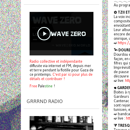
𓂃𓂃𓂃
Au progr
✿ TZII E
La voix in
composite
envoûtant
Leur albu
encore de
onirique,
➫
https:
𓅩 DOUR
Dourdou es
façon, en 
Radio collective et indépendante
fifres qui
diffusée via internet et FM, depuis mer
Imprévisib
et terre pendant la flotille pour Gaza de
de pause 
ce printemps.
C'est par ici pour plus de
découvre e
détails et contribuer !
➫ live:
ht
Free
Pale
stine
!
𖦹 GARD
Boites à 
Gardeurs 
GRRRND RADIO
Cantenac D
sont rejoi
tunisien, e
➫ bandca
➫ live :
ht
⧩ TRESQ
Tresque c'