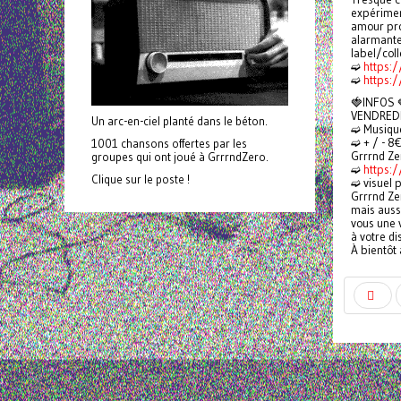
expérimen
amour pro
alarmante
label/coll
➫
https:
➫
https:/
🍓INFOS 
VENDREDI
Un arc-en-ciel planté dans le béton.
➫ Musique
➫ + / - 8
1001 chansons offertes par les
Grrrnd Ze
groupes qui ont joué à GrrrndZero.
➫
https:
Clique sur le poste !
➫ visuel p
Grrrnd Ze
mais aussi
vous une v
à votre di
À bientôt 