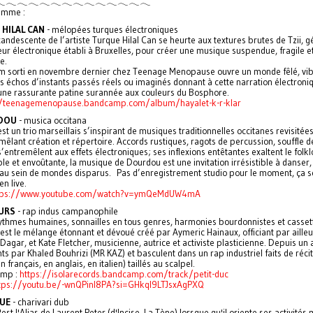
𓂃𓂃𓂃𓂃𓂃𓂃𓂃𓂃𓂃𓂃𓂃𓂃𓂃
amme :
T HILAL CAN
- mélopées turques électroniques
candescente de l’artiste Turque Hilal Can se heurte aux textures brutes de Tzii, g
ur électronique établi à Bruxelles, pour créer une musique suspendue, fragile e
e.
m sorti en novembre dernier chez Teenage Menopause ouvre un monde fêlé, vib
s échos d’instants passés réels ou imaginés donnant à cette narration électroni
 une rassurante patine surannée aux couleurs du Bosphore.
//teenagemenopause.bandcamp.com/album/hayalet-k-r-klar
DOU
- musica occitana
t un trio marseillais s’inspirant de musiques traditionnelles occitanes revisitées
mêlant création et répertoire. Accords rustiques, ragots de percussion, souffle de
 s’entremêlent aux effets électroniques; ses inflexions entêtantes exaltent le folk
le et envoûtante, la musique de Dourdou est une invitation irrésistible à danser
au sein de mondes disparus. Pas d’enregistrement studio pour le moment, ça s
n live.
tps://www.youtube.com/watch?v=ymQeMdUW4mA
EURS
- rap indus campanophile
rythmes humaines, sonnailles en tous genres, harmonies bourdonnistes et cassett
est le mélange étonnant et dévoué créé par Aymeric Hainaux, officiant par aille
agar, et Kate Fletcher, musicienne, autrice et activiste plasticienne. Depuis un a
nts par Khaled Bouhrizi (MR KAZ) et basculent dans un rap industriel faits de récit
n français, en anglais, en italien) taillés au scalpel.
mp :
https://isolarecords.bandcamp.com/track/petit-duc
tps://youtu.be/-wnQPinl8PA?si=GHkql9LTJsxAgPXQ
UE
- charivari dub
est l'Alias de Laurent Peter (d'Incise, La Tène) lorsque qu'il oriente ses activités