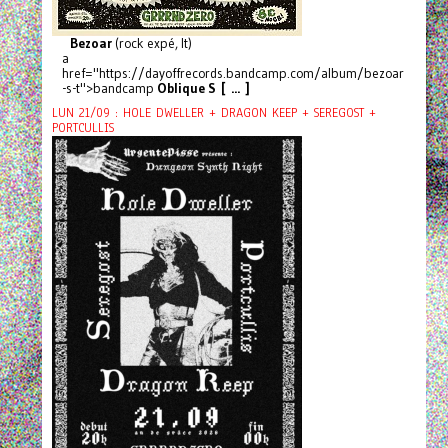
Bezoar
(rock expé, It)
a
href="https://dayoffrecords.bandcamp.com/album/bezoar
-s-t">bandcamp
Oblique S [ ... ]
LUN 21/09 : HOLE DWELLER + DRAGON KEEP + SEREGOST +
PORTCULLIS