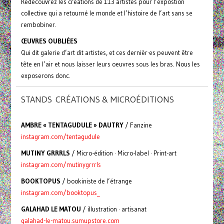
Redécouvrez les créations de 113 artistes pour l’expostion
collective qui a retourné le monde et l’histoire de l’art sans se
rembobiner.
ŒUVRES OUBLIÉES
Qui dit galerie d’art dit artistes, et ces dernièr·es peuvent être
tête en l’air et nous laisser leurs oeuvres sous les bras. Nous les
exposerons donc.
STANDS CRÉATIONS & MICROÉDITIONS
AMBRE « TENTAGUDULE » DAUTRY
/ Fanzine
instagram.com/tentagudule
MUTINY GRRRLS
/ Micro-édition · Micro-label · Print-art
instagram.com/mutinygrrrls
BOOKTOPUS
/ bookiniste de l’étrange
instagram.com/booktopus_
GALAHAD LE MATOU
/ illustration · artisanat
galahad-le-matou.sumupstore.com