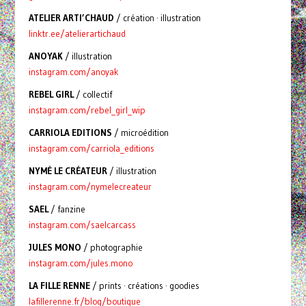
ATELIER ARTI’CHAUD
/ création · illustration
linktr.ee/atelierartichaud
ANOYAK
/ illustration
instagram.com/anoyak
REBEL GIRL
/ collectif
instagram.com/rebel_girl_wip
CARRIOLA EDITIONS
/ microédition
instagram.com/carriola_editions
NYMÉ LE CRÉATEUR
/ illustration
instagram.com/nymelecreateur
SAEL
/ fanzine
instagram.com/saelcarcass
JULES MONO
/ photographie
instagram.com/jules.mono
LA FILLE RENNE
/ prints · créations · goodies
lafillerenne.fr/blog/boutique