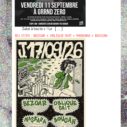
Zalut à tou.te.s ! Le [ ... ]
JEU 17/09 : BEZOAR + OBLIQUE SHIT + MASKARA + BOUCAN