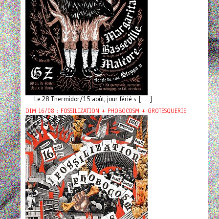
Le 28 Thermidor/15 août, jour férié s [ ... ]
DIM 16/08 : FOSSILIZATION + PHOBOCOSM + GROTESQUERIE