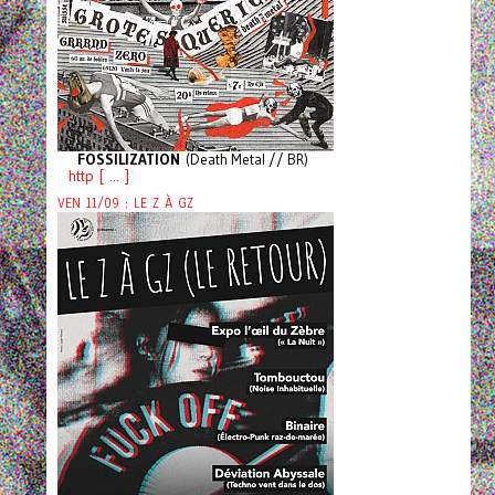
FOSSILIZATION
(Death Metal // BR)
http [ ... ]
VEN 11/09 : LE Z À GZ