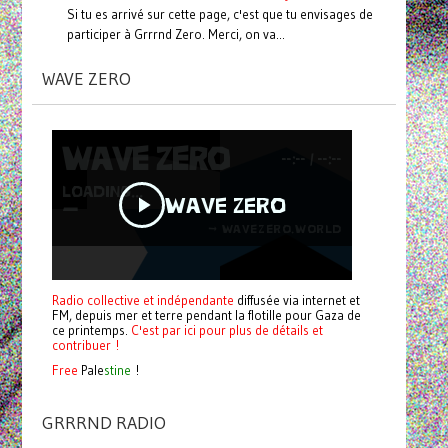
Si tu es arrivé sur cette page, c'est que tu envisages de
participer à Grrrnd Zero. Merci, on va...
WAVE ZERO
Radio collective et indépendante
diffusée via internet et
FM, depuis mer et terre pendant la flotille pour Gaza de
ce printemps.
C'est par ici pour plus de détails et
contribuer !
Free
Pale
stine
!
GRRRND RADIO