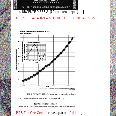
⚔️ URGENTE PISSE & @forbiddenkeepr [ ... ]
JEU 01/10 : CALLAHAN & WITSCHER + PIF & THE GEE GEES
Pif
& The Gee Gees
(release party !)
C
a
l [ ... ]