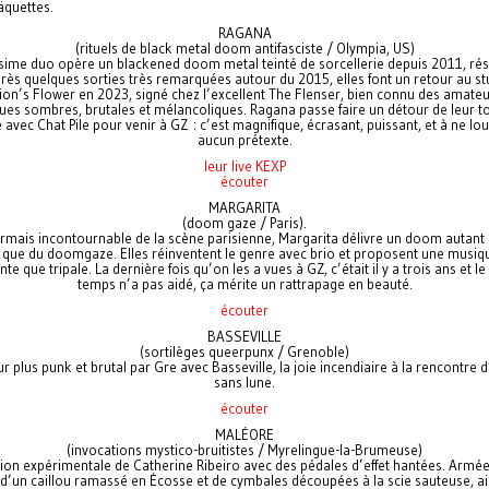
äquettes.
RAGANA
(rituels de black metal doom antifasciste / Olympia, US)
ssime duo opère un blackened doom metal teinté de sorcellerie depuis 2011, r
près quelques sorties très remarquées autour du 2015, elles font un retour au s
ion’s Flower en 2023, signé chez l’excellent The Flenser, bien connu des amateu
es sombres, brutales et mélancoliques. Ragana passe faire un détour de leur 
 avec Chat Pile pour venir à GZ : c’est magnifique, écrasant, puissant, et à ne lo
aucun prétexte.
leur live KEXP
écouter
MARGARITA
(doom gaze / Paris).
rmais incontournable de la scène parisienne, Margarita délivre un doom autant 
que du doomgaze. Elles réinventent le genre avec brio et proposent une musiq
te que tripale. La dernière fois qu’on les a vues à GZ, c’était il y a trois ans et l
temps n’a pas aidé, ça mérite un rattrapage en beauté.
écouter
BASSEVILLE
(sortilèges queerpunx / Grenoble)
r plus punk et brutal par Gre avec Basseville, la joie incendiaire à la rencontre d
sans lune.
écouter
MALÉORE
(invocations mystico-bruitistes / Myrelingue-la-Brumeuse)
ion expérimentale de Catherine Ribeiro avec des pédales d’effet hantées. Armé
 d’un caillou ramassé en Écosse et de cymbales découpées à la scie sauteuse, ai