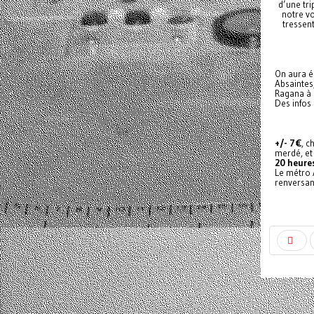
d’une tri
notre vo
tressen
On aura é
Absaintes
Ragana à l
Des infos
+/- 7€
, c
merdé, et 
20 heure
Le métro 
renversant