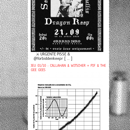
⚔️ URGENTE PISSE &
@forbiddenkeepr [ ... ]
JEU 01/10 : CALLAHAN & WITSCHER + PIF & THE
GEE GEES