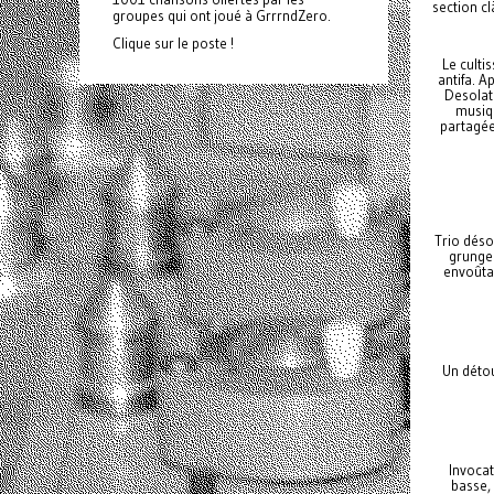
section cl
groupes qui ont joué à GrrrndZero.
Clique sur le poste !
Le culti
antifa. A
Desolat
musiqu
partagée
Trio déso
grunge 
envoûtan
Un détou
Invocat
basse,