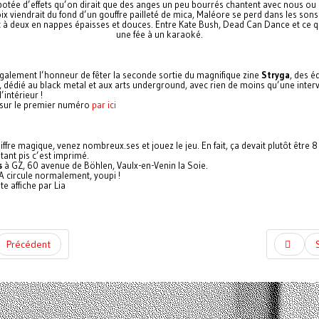
potée d’effets qu’on dirait que des anges un peu bourrés chantent avec nous ou
ix viendrait du fond d’un gouffre pailleté de mica, Maléore se perd dans les sons
t à deux en nappes épaisses et douces. Entre Kate Bush, Dead Can Dance et ce qu
une fée à un karaoké.
galement l’honneur de fêter la seconde sortie du magnifique zine
Stryga
, des é
, dédié au black metal et aux arts underground, avec rien de moins qu’une inter
’intérieur !
 sur le premier numéro
par ici
hiffre magique, venez nombreux.ses et jouez le jeu. En fait, ça devait plutôt être 8
tant pis c’est imprimé.
s
à GZ, 60 avenue de Böhlen, Vaulx-en-Venin la Soie.
A circule normalement, youpi !
e affiche par Lia
Précédent