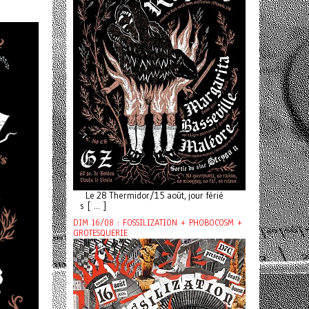
Le 28 Thermidor/15 août, jour férié
s [ ... ]
DIM 16/08 : FOSSILIZATION + PHOBOCOSM +
GROTESQUERIE