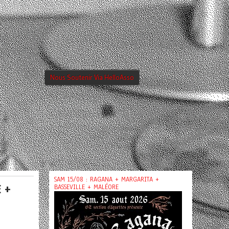
Nous Soutenir Via HelloAsso
SAM 15/08 : RAGANA + MARGARITA +
 +
BASSEVILLE + MALÉORE