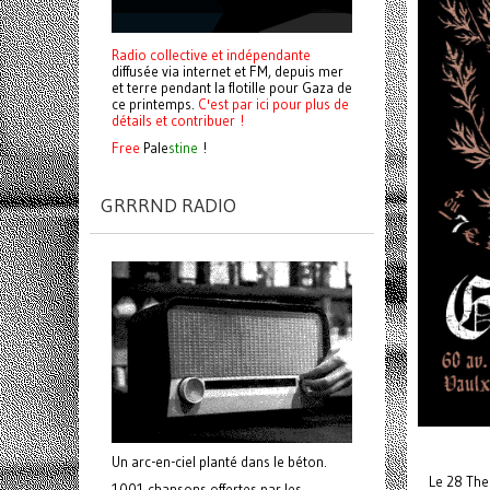
Radio collective et indépendante
diffusée via internet et FM, depuis mer
et terre pendant la flotille pour Gaza de
ce printemps.
C'est par ici pour plus de
détails et contribuer !
Free
Pale
stine
!
GRRRND RADIO
Un arc-en-ciel planté dans le béton.
Le 28 The
1001 chansons offertes par les