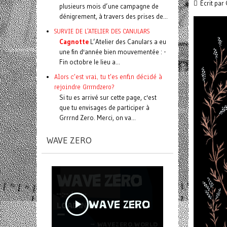
Écrit par
plusieurs mois d’une campagne de
dénigrement, à travers des prises de...
SURVIE DE L'ATELIER DES CANULARS
Cagnotte
L’Atelier des Canulars a eu
une fin d'année bien mouvementée : -
Fin octobre le lieu a...
Alors c'est vrai, tu t'es enfin décidé à
rejoindre Grrrndzero?
Si tu es arrivé sur cette page, c'est
que tu envisages de participer à
Grrrnd Zero. Merci, on va...
WAVE ZERO