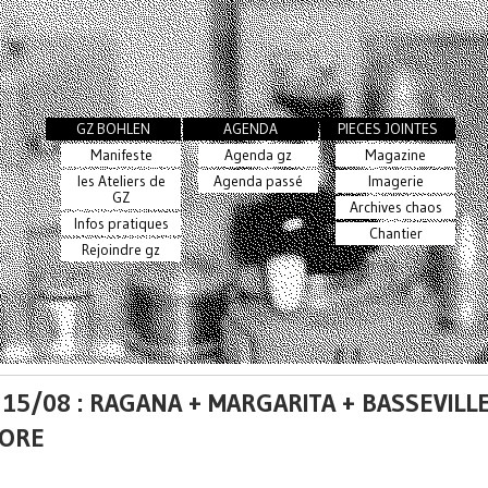
GZ BOHLEN
AGENDA
PIECES JOINTES
Manifeste
Agenda gz
Magazine
les Ateliers de
Agenda passé
Imagerie
GZ
Archives chaos
Infos pratiques
Chantier
Rejoindre gz
15/08 : RAGANA + MARGARITA + BASSEVILLE
ORE