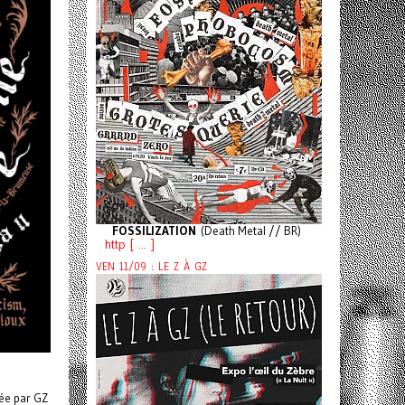
FOSSILIZATION
(Death Metal // BR)
http [ ... ]
VEN 11/09 : LE Z À GZ
sée par GZ