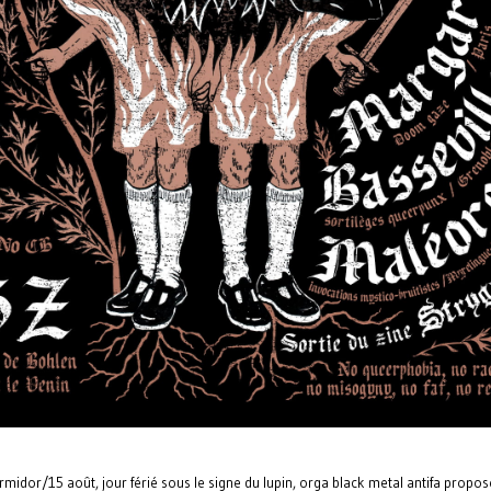
rmidor/15 août, jour férié sous le signe du lupin, orga black metal antifa propo