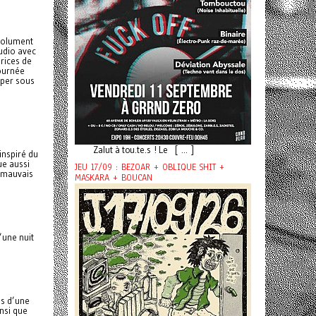
ésolument
tudio avec
rices de
tournée
uper sous
Zalut à tou.te.s ! Le [ ... ]
inspiré du
ue aussi
JEU 17/09 : BEZOAR + OBLIQUE SHIT +
e mauvais
MASKARA + BOUCAN
’une nuit
es d’une
nsi que