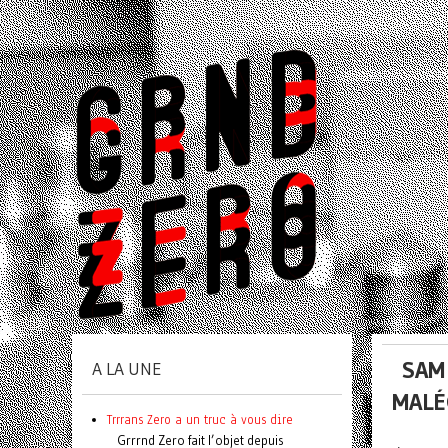
SAM 
A LA UNE
MALÉ
Trrrans Zero a un truc à vous dire
Grrrnd Zero fait l’objet depuis