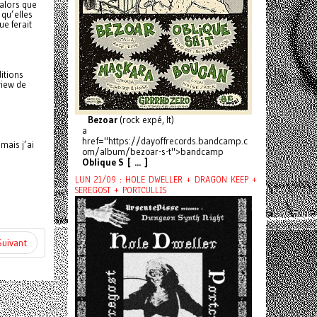
 alors que
 qu’elles
e ferait
ditions
view de
Bezoar
(rock expé, It)
a
href="https://dayoffrecords.bandcamp.c
 mais j’ai
om/album/bezoar-s-t">bandcamp
Oblique S [ ... ]
LUN 21/09 : HOLE DWELLER + DRAGON KEEP +
SEREGOST + PORTCULLIS
Suivant