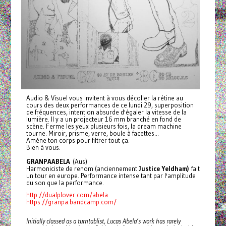
Audio & Visuel vous invitent à vous décoller la rétine au
cours des deux performances de ce lundi 29, superposition
de fréquences, intention absurde d'égaler la vitesse de la
lumière. Il y a un projecteur 16 mm branché en fond de
scène. Ferme les yeux plusieurs fois, la dream machine
tourne. Miroir, prisme, verre, boule à facettes...
Amène ton corps pour filtrer tout ça.
Bien à vous.
GRANPAABELA
(Aus)
Harmoniciste de renom (anciennement
Justice Yeldham)
fait
un tour en europe. Performance intense tant par l'amplitude
du son que la performance.
http://dualplover.com/abela
https://granpa.bandcamp.com/
Initially classed as a turntablist, Lucas Abela’s work has rarely