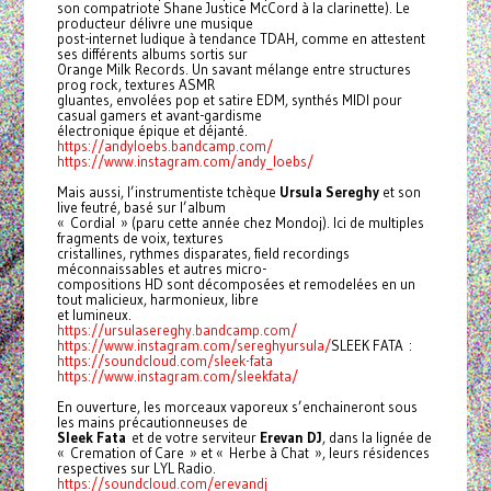
son compatriote Shane Justice McCord à la clarinette). Le
producteur délivre une musique
post-internet ludique à tendance TDAH, comme en attestent
ses différents albums sortis sur
Orange Milk Records. Un savant mélange entre structures
prog rock, textures ASMR
gluantes, envolées pop et satire EDM, synthés MIDI pour
casual gamers et avant-gardisme
électronique épique et déjanté.
https://andyloebs.bandcamp.com/
https://www.instagram.com/andy_loebs/
Mais aussi, l’instrumentiste tchèque
Ursula Sereghy
et son
live feutré, basé sur l’album
« Cordial » (paru cette année chez Mondoj). Ici de multiples
fragments de voix, textures
cristallines, rythmes disparates, field recordings
méconnaissables et autres micro-
compositions HD sont décomposées et remodelées en un
tout malicieux, harmonieux, libre
et lumineux.
https://ursulasereghy.bandcamp.com/
https://www.instagram.com/sereghyursula/
SLEEK FATA :
https://soundcloud.com/sleek-fata
https://www.instagram.com/sleekfata/
En ouverture, les morceaux vaporeux s’enchaineront sous
les mains précautionneuses de
Sleek Fata
et de votre serviteur
Erevan DJ
, dans la lignée de
« Cremation of Care » et « Herbe à Chat », leurs résidences
respectives sur LYL Radio.
https://soundcloud.com/erevandj