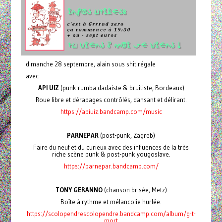
dimanche 28 septembre, alain sous shit régale
avec
API UIZ
(punk rumba dadaiste & bruitiste, Bordeaux)
Roue libre et dérapages contrôlés, dansant et délirant.
https://apiuiz.bandcamp.com/music
PARNEPAR
(post-punk, Zagreb)
Faire du neuf et du curieux avec des influences de la très
riche scène punk & post-punk yougoslave.
https://parnepar.bandcamp.com/
TONY GERANNO
(chanson brisée, Metz)
Boîte à rythme et mélancolie hurlée.
https://scolopendrescolopendre.bandcamp.com/album/g-t-
mort