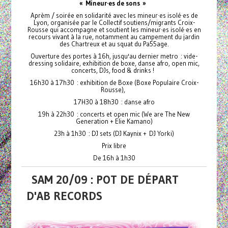
« Mineur·es de sons »
Aprèm / soirée en solidarité avec les mineur·es isolé·es de
Lyon, organisée par le Collectif soutiens/migrants Croix-
Rousse qui accompagne et soutient les mineur·es isolé·es en
recours vivant à la rue, notamment au campement du jardin
des Chartreux et au squat du Pa55age.
Ouverture des portes à 16h, jusqu'au dernier metro : vide-
dressing solidaire, exhibition de boxe, danse afro, open mic,
concerts, DJs, food & drinks !
16h30 à 17h30 : exhibition de Boxe (Boxe Populaire Croix-
Rousse),
17H30 à 18h30 : danse afro
19h à 22h30 : concerts et open mic (We are The New
Generation + Elie Kamano)
23h à 1h30 : DJ sets (DJ Kaynix + DJ Yorki)
Prix libre
De 16h à 1h30
SAM 20/09 : POT DE DÉPART
D'AB RECORDS