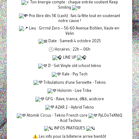
Ton énergie compte : chaque entrée soutient Keep
Smiling
Prix libre dès 5€ (cash) : fais la fête tout en soutenant
notre cause !
Lieu : Grrrnd Zero – 56-60 Avenue Bohlen, Vaulx-en-
Velin
Date : Samedi 4 octobre 2025
Horaires : 22h – 06h
LINE UP
JJ - Set Vinyle old school tekno
Xale - Psy Tech
Tribulations d'une Serviette - Tekno
Holorim - Live Tribe
GFG - Rave, trance, d&b, acidcore
AZAR 2 - Hybrid Tekno
Atomik Circus - Tekno French core
PyLOoTeKNiQ
- Acid Techno
INFOS PRATIQUES
Les info pour la billeterie arrive bientôt