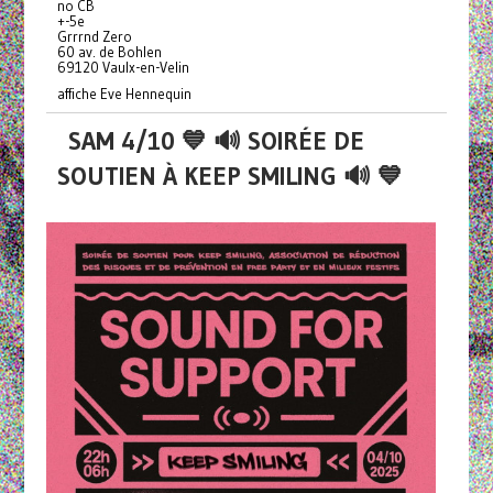
no CB
+-5e
Grrrnd Zero
60 av. de Bohlen
69120 Vaulx-en-Velin
affiche Eve Hennequin
SAM 4/10 💙 🔊 SOIRÉE DE
SOUTIEN À KEEP SMILING 🔊 💙