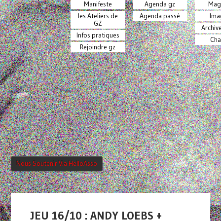
Manifeste
Agenda gz
Mag
les Ateliers de
Agenda passé
Ima
GZ
Archiv
Infos pratiques
Cha
Rejoindre gz
Nous Soutenir Via HelloAsso
JEU 16/10 : ANDY LOEBS +