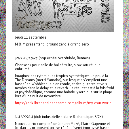
Jeudi 11 septembre
M & M présentent : ground zero à grrrnd zero
𝓟𝓡𝓘𝓧 𝓛𝓘𝓑𝓡𝓔 (pop expée overdubée, Rennes)
Chansons pour salle de bal détruite, slow saturé, dub
enbrumé.
Imaginez des rythmiques tropico-synthétiques un peu à la
The Dreams (merci Yamaha), sur lesquels s’empilent une
basse Jah-Wobblesque bien ronde, et des guitares et voix
noyées dans le delay et la reverb. Le résultat est à la fois froid
et psychédélique, comme une balade lysergique sur la plage
lors d’une nuit de novembre.
https://prixlibreband.bandcamp.com/album/my-own-world
𝓥𝓐𝓝𝓔𝓢𝓢𝓐 (dub industrielle solaire & chaotique, BDX)
Nouveau trio composé de Johann Mazé, Claire Gapenne et
Jordan. Ils proposent un live répétitif semi improvisé basse,