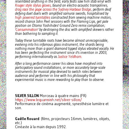
resembled anything in the field, early feats saw him stab vinyl with
Kruger style stylus gloves
, bound on electro acoustic trampolines,
drag race the pope across the Sydney Harbour Bridge
, perform deaf
defying duet duels with amplified samurai swords, hospitalised by
high powered turntables
constructed from sewing machine motors,
record chance John Peel sessions with the Flaming Lips, get pole
position on Otomo Yoshihides' Ground Zero remix compilation;
'Consummation
' by destroying the disc with amplified skewers rather
than bothering to sampling it.
Today these turntable roots have become almost unrecognisable,
evolving into his infamous glass instrument, the shards being
nothing more than a giant diamond tipped stylus vibrated vocally. He
has been perfecting the instrument since it's invention in 2003,
performing internationally as
Justice Yeldham
.
After a long performance career his ideas have morphed into
participatory sound installations, or more accurately large-scale
instruments for musical play devised to switch roles between
audience and performer in line with his philosophy that
experimental music is more rewarding to play than to observe.
SILVER SILLON
Morceau à quatre mains (FR)
https://www.lequanninh.net/silver-sillon/
Performance de cinéma augmenté, synesthésie lumière et
son.
Gaëlle Rouard
(films, projecteurs 16mm, lumières, objets,
etc.)
Cinéaste à la main depuis 1992.