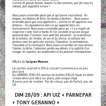
Comme de grands lézards, buvant l’or des lumières, puis fuir sous les
rideaux, puis reparaître encore !
Nous jouons ensemble parce que ce qui tourne nous émeut : les
disques, les bobines de films, les boules à facettes,… Nous jouons
ensemble parce que nous apprécions – comme on dit apprécier une
distance – les équivalences dans ce qui apparaît dans ces
tournoiements. Nous jouons ensemble parce qu’ « il y a moyen de
moyenner » avec tout ce barda. Et l’on constate ce qu’une longue
proximité avec l’intuition nous avait fait pressentir : la co-existence
de la lumière, de l’ombre, du son et du silence, la collision des
photons avec les particules sonores, l’évocation, la contradiction,
l’anecdote et le contrepoint. Nous jouons ensemble car nous aimons
l’atelier, la tâche, l’attention portée aux détails, à la subtilité d’un
mixage, les ruptures, les soudainetés et les paresses intempestives…
Affiche de
Jacques Masson
Les portes ouvrent à 20h le concert commencera un peu
plus tard.
Au GRRRND ZERO-60 avenue de bohlen 69120 Vaulx en Velin
restauration prix libre sur place, plat unique végé.
8 euros prix de soutien. Pas de relous, pas de fachos, pas de
CB.
DIM 28/09 : API UIZ + PARNEPAR
+ TONY GERANNO +