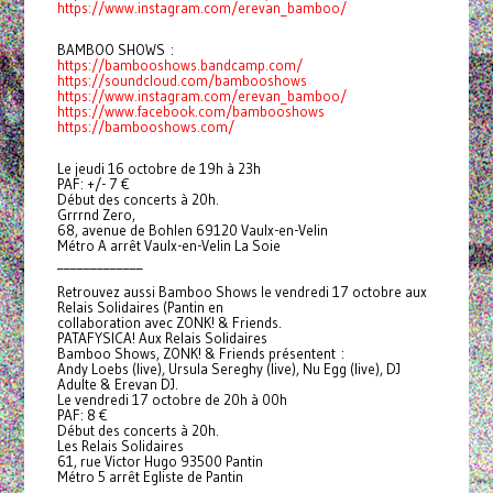
https://www.instagram.com/erevan_bamboo/
BAMBOO SHOWS :
https://bambooshows.bandcamp.com/
https://soundcloud.com/bambooshows
https://www.instagram.com/erevan_bamboo/
https://www.facebook.com/bambooshows
https://bambooshows.com/
Le jeudi 16 octobre de 19h à 23h
PAF: +/- 7 €
Début des concerts à 20h.
Grrrnd Zero,
68, avenue de Bohlen 69120 Vaulx-en-Velin
Métro A arrêt Vaulx-en-Velin La Soie
_____________
Retrouvez aussi Bamboo Shows le vendredi 17 octobre aux
Relais Solidaires (Pantin en
collaboration avec ZONK! & Friends.
PATAFYSICA! Aux Relais Solidaires
Bamboo Shows, ZONK! & Friends présentent :
Andy Loebs (live), Ursula Sereghy (live), Nu Egg (live), DJ
Adulte & Erevan DJ.
Le vendredi 17 octobre de 20h à 00h
PAF: 8 €
Début des concerts à 20h.
Les Relais Solidaires
61, rue Victor Hugo 93500 Pantin
Métro 5 arrêt Egliste de Pantin