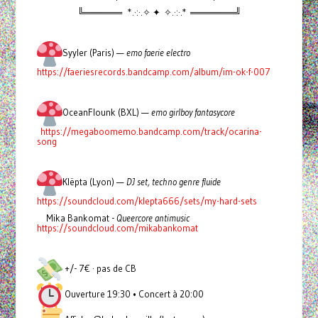
╚══════ *.·:·.✧ ✦ ✧.·:·.* ═══════╝
Syyler (Paris) —
emo faerie electro
https://faeriesrecords.bandcamp.com/album/im-ok-f-007
OceanFlounk (BXL) —
emo girlboy fantasycore
https://megaboomemo.bandcamp.com/track/ocarina-
song
Klëpta (Lyon) —
DJ set, techno genre fluide
https://soundcloud.com/klepta666/sets/my-hard-sets
Mika Bankomat -
Queercore antimusic
https://soundcloud.com/mikabankomat
+/- 7€ · pas de CB
Ouverture 19:30 • Concert à 20:00