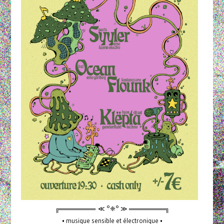
╔════════ ≪ °❈° ≫ ════════╗
• musique sensible et électronique •