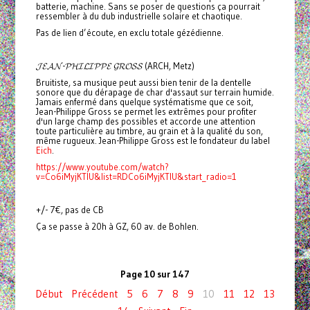
batterie, machine. Sans se poser de questions ça pourrait
ressembler à du dub industrielle solaire et chaotique.
Pas de lien d’écoute, en exclu totale gézédienne.
𝓙𝓔𝓐𝓝-𝓟𝓗𝓘𝓛𝓘𝓟𝓟𝓔 𝓖𝓡𝓞𝓢𝓢 (ARCH, Metz)
Bruitiste, sa musique peut aussi bien tenir de la dentelle
sonore que du dérapage de char d'assaut sur terrain humide.
Jamais enfermé dans quelque systématisme que ce soit,
Jean-Philippe Gross se permet les extrêmes pour profiter
d'un large champ des possibles et accorde une attention
toute particulière au timbre, au grain et à la qualité du son,
même rugueux. Jean-Philippe Gross est le fondateur du label
Eich
.
https://www.youtube.com/watch?
v=Co6iMyjKTlU&list=RDCo6iMyjKTlU&start_radio=1
+/- 7€, pas de CB
Ça se passe à 20h à GZ, 60 av. de Bohlen.
Page 10 sur 147
Début
Précédent
5
6
7
8
9
10
11
12
13