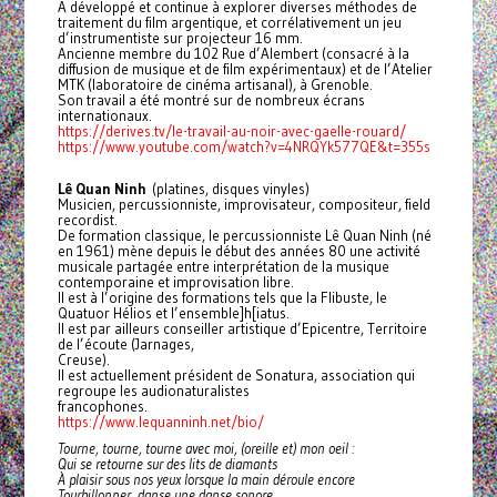
A développé et continue à explorer diverses méthodes de
traitement du film argentique, et corrélativement un jeu
d’instrumentiste sur projecteur 16 mm.
Ancienne membre du 102 Rue d’Alembert (consacré à la
diffusion de musique et de film expérimentaux) et de l’Atelier
MTK (laboratoire de cinéma artisanal), à Grenoble.
Son travail a été montré sur de nombreux écrans
internationaux.
https://derives.tv/le-travail-au-noir-avec-gaelle-rouard/
https://www.youtube.com/watch?v=4NRQYk577QE&t=355s
Lê Quan Ninh
(platines, disques vinyles)
Musicien, percussionniste, improvisateur, compositeur, field
recordist.
De formation classique, le percussionniste Lê Quan Ninh (né
en 1961) mène depuis le début des années 80 une activité
musicale partagée entre interprétation de la musique
contemporaine et improvisation libre.
Il est à l’origine des formations tels que la Flibuste, le
Quatuor Hélios et l’ensemble]h[iatus.
Il est par ailleurs conseiller artistique d’Epicentre, Territoire
de l’écoute (Jarnages,
Creuse).
Il est actuellement président de Sonatura, association qui
regroupe les audionaturalistes
francophones.
https://www.lequanninh.net/bio/
Tourne, tourne, tourne avec moi, (oreille et) mon oeil :
Qui se retourne sur des lits de diamants
À plaisir sous nos yeux lorsque la main déroule encore
Tourbillonner, danse une danse sonore,