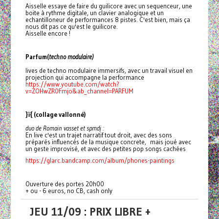
Aisselle essaye de faire du guilicore avec un sequenceur, une
boite à rythme digitale, un clavier analogique et un
echantilloneur de performances 8 pistes. C'est bien, mais ça
nous dit pas ce qu'est le guilicore.
Aisselle encore !
Parfum(
techno modulaire)
lives de techno modulaire immersifs, avec un travail visuel en
projection qui accompagne la performance
https://www.youtube.com/watch?
v=ZOHwZR0Fmjo&ab_channel=PARFUM
}ï{ (collage vallonné)
duo de Romain vasset et spmdj :
En live c'est un trajet narratif tout droit, avec des sons
préparés influencés de la musique concrete, mais joué avec
un geste improvisé, et avec des petites pop songs cachées
https://glarc.bandcamp.com/album/phones-paintings
Ouverture des portes 20h00
+ ou - 6 euros, no CB, cash only
JEU 11/09 : PRIX LIBRE +