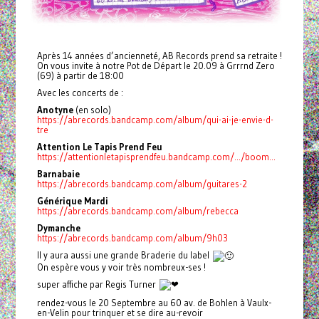
Après 14 années d’ancienneté, AB Records prend sa retraite !
On vous invite à notre Pot de Départ le 20.09 à Grrrnd Zero
(69) à partir de 18:00
Avec les concerts de :
Anotyne
(en solo)
https://abrecords.bandcamp.com/album/qui-ai-je-envie-d-
tre
Attention Le Tapis Prend Feu
https://attentionletapisprendfeu.bandcamp.com/.../boom...
Barnabaie
https://abrecords.bandcamp.com/album/guitares-2
Générique Mardi
https://abrecords.bandcamp.com/album/rebecca
Dymanche
https://abrecords.bandcamp.com/album/9h03
Il y aura aussi une grande Braderie du label
On espère vous y voir très nombreux-ses !
super affiche par Regis Turner
rendez-vous le 20 Septembre au 60 av. de Bohlen à Vaulx-
en-Velin pour trinquer et se dire au-revoir