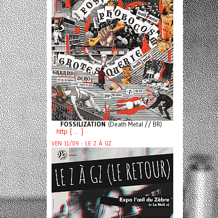
FOSSILIZATION
(Death Metal // BR)
http [ ... ]
VEN 11/09 : LE Z À GZ