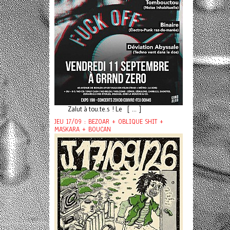
Zalut à tou.te.s ! Le [ ... ]
JEU 17/09 : BEZOAR + OBLIQUE SHIT +
MASKARA + BOUCAN