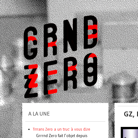
GZ, 
A LA UNE
Trrrans Zero a un truc à vous dire
Grrrnd Zero fait l’objet depuis