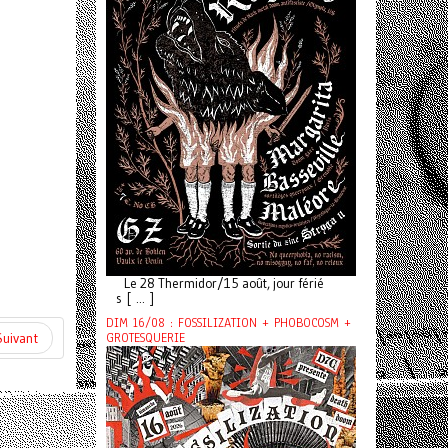
Le 28 Thermidor/15 août, jour férié
s [ ... ]
DIM 16/08 : FOSSILIZATION + PHOBOCOSM +
Suivant
GROTESQUERIE