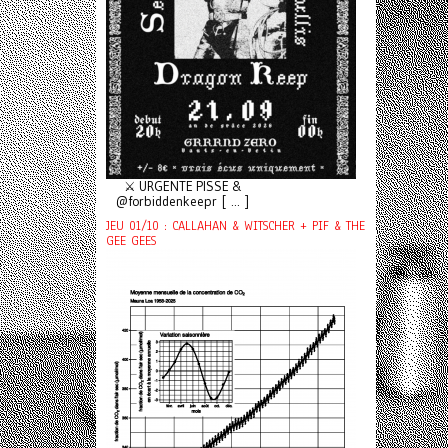
⚔️ URGENTE PISSE &
@forbiddenkeepr [ ... ]
JEU 01/10 : CALLAHAN & WITSCHER + PIF & THE
GEE GEES