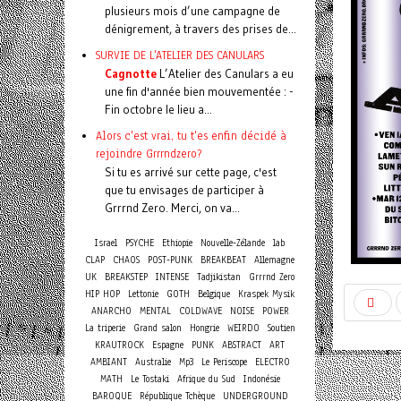
plusieurs mois d’une campagne de
dénigrement, à travers des prises de...
SURVIE DE L'ATELIER DES CANULARS
Cagnotte
L’Atelier des Canulars a eu
une fin d'année bien mouvementée : -
Fin octobre le lieu a...
Alors c'est vrai, tu t'es enfin décidé à
rejoindre Grrrndzero?
Si tu es arrivé sur cette page, c'est
que tu envisages de participer à
Grrrnd Zero. Merci, on va...
Israel
PSYCHE
Ethiopie
Nouvelle-Zélande
lab
CLAP
CHAOS
POST-PUNK
BREAKBEAT
Allemagne
UK
BREAKSTEP
INTENSE
Tadjikistan
Grrrnd Zero
HIP HOP
Lettonie
GOTH
Belgique
Kraspek Mysik
ANARCHO
MENTAL
COLDWAVE
NOISE
POWER
La triperie
Grand salon
Hongrie
WEIRDO
Soutien
KRAUTROCK
Espagne
PUNK
ABSTRACT
ART
AMBIANT
Australie
Mp3
Le Periscope
ELECTRO
MATH
Le Tostaki
Afrique du Sud
Indonésie
BAROQUE
République Tchèque
UNDERGROUND