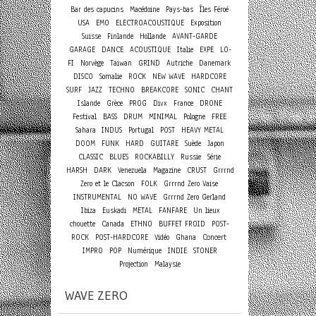
Bar des capucins
Macédoine
Pays-bas
Îles Féroé
USA
EMO
ELECTROACOUSTIQUE
Exposition
Suisse
Finlande
Hollande
AVANT-GARDE
GARAGE
DANCE
ACOUSTIQUE
Italie
EXPE
LO-
FI
Norvège
Taiwan
GRIND
Autriche
Danemark
DISCO
Somalie
ROCK
NEW WAVE
HARDCORE
SURF
JAZZ
TECHNO
BREAKCORE
SONIC
CHANT
Islande
Grèce
PROG
Divx
France
DRONE
Festival
BASS
DRUM
MINIMAL
Pologne
FREE
Sahara
INDUS
Portugal
POST
HEAVY METAL
DOOM
FUNK
HARD
GUITARE
Suède
Japon
CLASSIC
BLUES
ROCKABILLY
Russie
Série
HARSH
DARK
Venezuela
Magazine
CRUST
Grrrnd
Zero et le Clacson
FOLK
Grrrnd Zero Vaise
INSTRUMENTAL
NO WAVE
Grrrnd Zero Gerland
Ibiza
Euskadi
METAL
FANFARE
Un lieux
chouette
Canada
ETHNO
BUFFET FROID
POST-
Concert
ROCK
POST-HARDCORE
Vidéo
Ghana
IMPRO
POP
Numérique
INDIE
STONER
Projection
Malaysie
WAVE ZERO