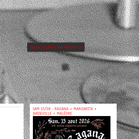
Nous Soutenir Via HelloAsso
SAM 15/08 : RAGANA + MARGARITA +
BASSEVILLE + MALÉORE