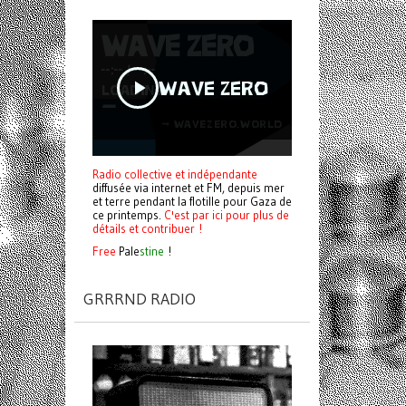
Radio collective et indépendante
diffusée via internet et FM, depuis mer
et terre pendant la flotille pour Gaza de
ce printemps.
C'est par ici pour plus de
détails et contribuer !
Free
Pale
stine
!
GRRRND RADIO