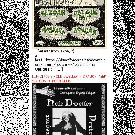
Bezoar
(rock expé, It)
a
href="https://dayoffrecords.bandcamp.c
om/album/bezoar-s-t">bandcamp
Oblique S [ ... ]
LUN 21/09 : HOLE DWELLER + DRAGON KEEP +
SEREGOST + PORTCULLIS