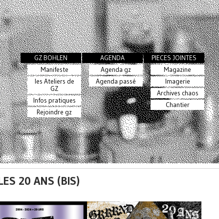
GZ BOHLEN
AGENDA
PIECES JOINTES
Manifeste
Agenda gz
Magazine
les Ateliers de
Agenda passé
Imagerie
GZ
Archives chaos
Infos pratiques
Chantier
Rejoindre gz
LES 20 ANS (BIS)