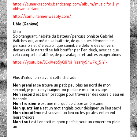
https://sunarkrecords.bandcamp.com/album/music-for-1-yr-
old-samuli-tanner
http://samulitanner.weebly.com/
Ublo (Genève)
Ublo
Solo tanguant, hébété du batteur/percussionniste Gabriel
Valtchev qui, armé de sa batterie, de quelques éléments de
percussion et d’électronique cannibale délivre des univers
denses où le narratif se fait bouffer par l’en-deçà, avec ce que
cela comporte d’abîme, de parasitages et autres exagérations
https://youtu.be/JCklXeb5yQ8?si=YsaNy9nw7k_5-YIk
Plus d'infos en suivant cette charade
Mon premier
se trouve un petit peu plus au nord de mon
second, je peux m y baigner ou parfaire mon bronzage
Mon second
est bien pratique pour traverser des cours d eau en
bagnole
Mon troisième
est une marque de clope américaine
Mon quatrième
est un mot anglais pour désigner un lieu sacré
Mon cinquième
est souvent un lieu où les pirates enterrent
leurs trésors
Mon tout
est l endroit mignon parfait pour un concert en plein
air