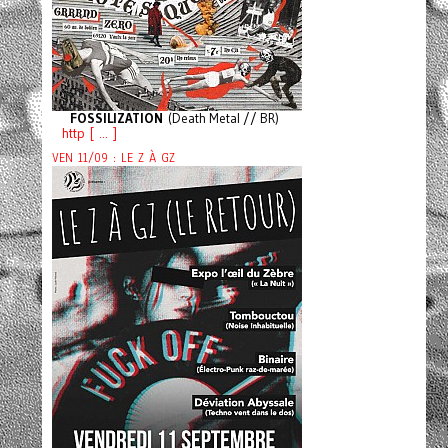
FOSSILIZATION
(Death Metal // BR)
http [ ... ]
VEN 11/09 : LE Z À GZ