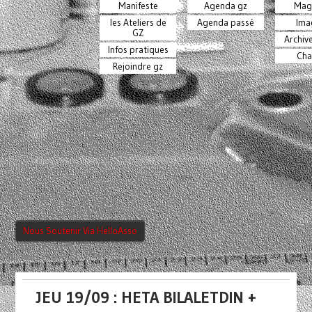
Manifeste
Agenda gz
Mag
les Ateliers de
Agenda passé
Ima
GZ
Archiv
Infos pratiques
Cha
Rejoindre gz
Nous Soutenir Via HelloAsso
JEU 19/09 : HETA BILALETDIN +