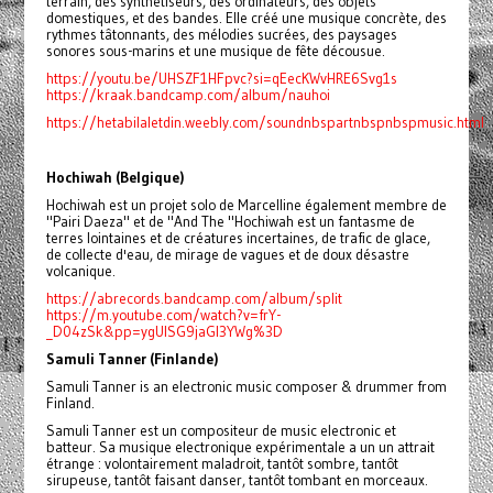
terrain, des synthétiseurs, des ordinateurs, des objets
domestiques, et des bandes. Elle créé une musique concrète, des
rythmes tâtonnants, des mélodies sucrées, des paysages
sonores sous-marins et une musique de fête décousue.
https://youtu.be/UHSZF1HFpvc?si=qEecKWvHRE6Svg1s
https://kraak.bandcamp.com/album/nauhoi
https://hetabilaletdin.weebly.com/soundnbspartnbspnbspmusic.html
Hochiwah (Belgique)
Hochiwah est un projet solo de Marcelline également membre de
"Pairi Daeza" et de "And The "Hochiwah est un fantasme de
terres lointaines et de créatures incertaines, de trafic de glace,
de collecte d'eau, de mirage de vagues et de doux désastre
volcanique.
https://abrecords.bandcamp.com/album/split
https://m.youtube.com/watch?v=frY-
_D04zSk&pp=ygUISG9jaGl3YWg%3D
Samuli Tanner (Finlande)
Samuli Tanner is an electronic music composer & drummer from
Finland.
Samuli Tanner est un compositeur de music electronic et
batteur. Sa musique electronique expérimentale a un un attrait
étrange : volontairement maladroit, tantôt sombre, tantôt
sirupeuse, tantôt faisant danser, tantôt tombant en morceaux.