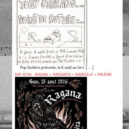
Pop funèbre présente, le 6 août au Grrr [ ... ]
SAM 15/08 : RAGANA + MARGARITA + BASSEVILLE + MALÉORE