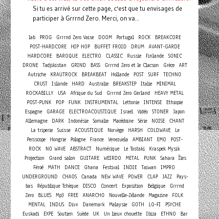
Si tu es arrivé sur cette page, c'est que tu envisages de
participer à Grrrnd Zero. Merci, on va...
lab
PROG
Grrrnd Zero Vaise
DOOM
Portugal
ROCK
BREAKCORE
POST-HARDCORE
HIP HOP
BUFFET FROID
DRUM
AVANT-GARDE
HARDCORE
BAROQUE
ELECTRO
CLASSIC
Russie
Finlande
SONIC
DRONE
Tadjikistan
GRIND
BASS
Grrrnd Zero et le Clacson
Grèce
ART
Autriche
KRAUTROCK
BREAKBEAT
Hollande
POST
SURF
TECHNO
CRUST
Islande
HARD
Australie
BREAKSTEP
Italie
MINIMAL
ROCKABILLY
USA
Afrique du Sud
Grrrnd Zero Gerland
HEAVY METAL
POST-PUNK
POP
FUNK
INSTRUMENTAL
Lettonie
INTENSE
Ethiopie
Espagne
GARAGE
ELECTROACOUSTIQUE
Israel
Vidéo
STONER
Japon
Allemagne
DARK
Indonésie
Somalie
Macédoine
Série
NOISE
CHANT
La triperie
Suisse
ACOUSTIQUE
Norvège
HARSH
COLDWAVE
Le
Periscope
Hongrie
Pologne
France
Venezuela
AMBIANT
EMO
POST-
ROCK
NO WAVE
ABSTRACT
Numérique
Le Tostaki
Kraspek Mysik
Projection
Grand salon
GUITARE
WEIRDO
METAL
PUNK
Sahara
Îles
Féroé
MATH
DANCE
Ghana
Festival
INDIE
Taiwan
IMPRO
UNDERGROUND
CHAOS
Canada
NEW WAVE
POWER
CLAP
JAZZ
Pays-
Concert
bas
République Tchèque
DISCO
Exposition
Belgique
Grrrnd
Zero
BLUES
Mp3
FREE
ANARCHO
Nouvelle-Zélande
Magazine
FOLK
MENTAL
INDUS
Divx
Danemark
Malaysie
GOTH
LO-FI
PSYCHE
Euskadi
EXPE
Soutien
Suède
UK
Un lieux chouette
Ibiza
ETHNO
Bar