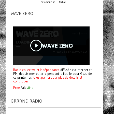
des capucins
FANFARE
WAVE ZERO
Radio collective et indépendante
diffusée via internet et
FM, depuis mer et terre pendant la flotille pour Gaza de
ce printemps.
C'est par ici pour plus de détails et
contribuer !
Free
Pale
stine
!
GRRRND RADIO