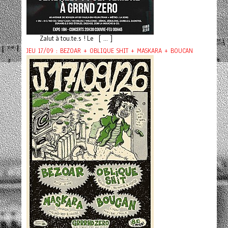
Zalut à tou.te.s ! Le [ ... ]
JEU 17/09 : BEZOAR + OBLIQUE SHIT + MASKARA + BOUCAN