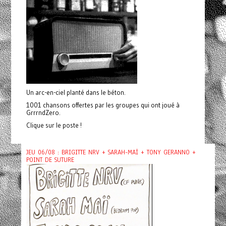
Un arc-en-ciel planté dans le béton.
1001 chansons offertes par les groupes qui ont joué à
GrrrndZero.
Clique sur le poste !
JEU 06/08 : BRIGITTE NRV + SARAH-MAÏ + TONY GERANNO +
POINT DE SUTURE