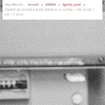
Vous êtes ici :
Accueil
AGENDA
Agenda passé
CONCERT DE SOUTIEN A BLACK SCREEN ET LA LUTTINE / VEN 28 DEC /
20h / 5 euros