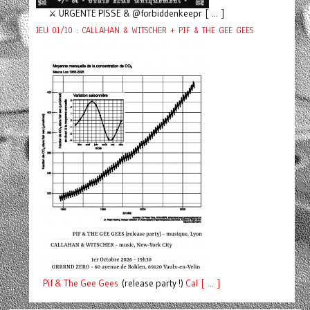
⚔️ URGENTE PISSE & @forbiddenkeepr [ ... ]
JEU 01/10 : CALLAHAN & WITSCHER + PIF & THE GEE GEES
Pif
& The Gee Gees
(release party !)
C
a
l [ ... ]