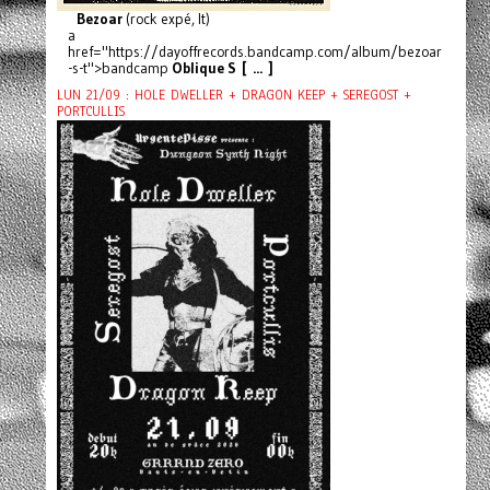
Bezoar
(rock expé, It)
a
href="https://dayoffrecords.bandcamp.com/album/bezoar
-s-t">bandcamp
Oblique S [ ... ]
LUN 21/09 : HOLE DWELLER + DRAGON KEEP + SEREGOST +
PORTCULLIS