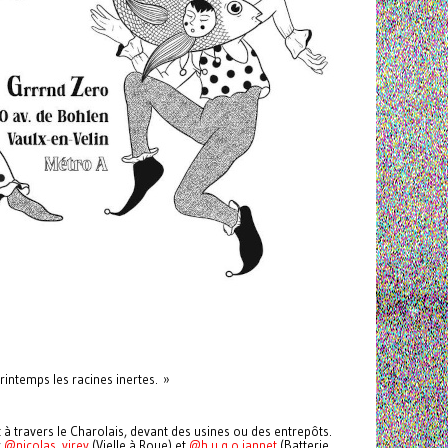
 printemps les racines inertes. »
 à travers le Charolais, devant des usines ou des entrepôts.
c
@nicolas_virey
(Vielle à Roue) et
@h.u.g.o.jannet
(Batterie,