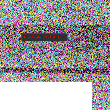
Nous Soutenir Via HelloAsso