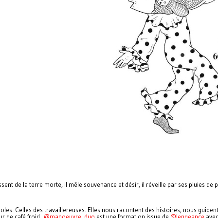
lissent de la terre morte, il mêle souvenance et désir, il réveille par ses pluies de
les. Celles des travaillereuses. Elles nous racontent des histoires, nous guident
ur de café froid.
@manoeuvre_duo
est une formation issue de
@lengeance
ave