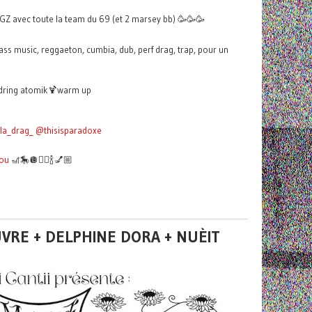
 GZ avec toute la team du 69 (et 2 marsey bb) 🥳🥳🥳
bass music, reggaeton, cumbia, dub, perf drag, trap, pour un
dring atomik🍹warm up
la_drag_
@thisisparadoxe
ou
🎢🎠🪩👯‍♀️🍾💅🏼
VRE + DELPHINE DORA + NUÈIT