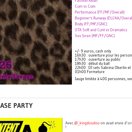
Fashion Killah
Com vs Com
Performance (FF/MF/Overall)
Beginner's Runway (EU/AA/Overal
Body (FF/MF/GNC)
OTA Soft and Cunt vs Dramatics
Sex Siren (MF/FF/GNC)
+/- 9 euros, cash only
16h30 : ouverture pour les perso
17h30 : ouverture au public
18h30 : début du ball
22h00 : DJ sets Sabrina Oberlin et
01h00 Fermeture
Jauge limitée à 400 personnes, ven
EASE PARTY
Avec
@_kingdoudou
on avait envie d’or
!