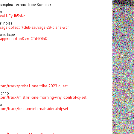
Komplex
Techno Tribe Komplex
no
?v=l-UCyHh5sNg
rlinoise
age-collectif/club-sauvage-29-diane-wdf
ronic Expé
app=desktop&v=IICTd-lOlhQ
com/track/probe1-one-tribe-2023-dj-set
Techno
om/track/mistikri-one-morning-vinyl-control-dj-set
hno
om/track/beatum-internal-sideral-dj-set