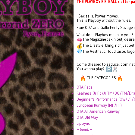
THE PLAYBOY KIKI BALL + after pa
"Sex sells. Power moves.
This is Playboy without the rules.
Pixie 007 and Galbi Fenty Savage in
What does Playboy mean to you ?
The Magazine : skin out, desire
The Lifestyle: bling, rich, Jet Set
The Aesthetic : loud taste, lo
Come dressed to seduce, dominate
You wanna play?
--
THE CATEGORIES
--
OTA Face
Realness (Jr Fq/Jr TM/BQ/TM/Dr
Beginner's Performance (OW/VF/O
European Runway (MF/FF)
OTA All American Runway
OTA Old Way
LipSync
--
break
--