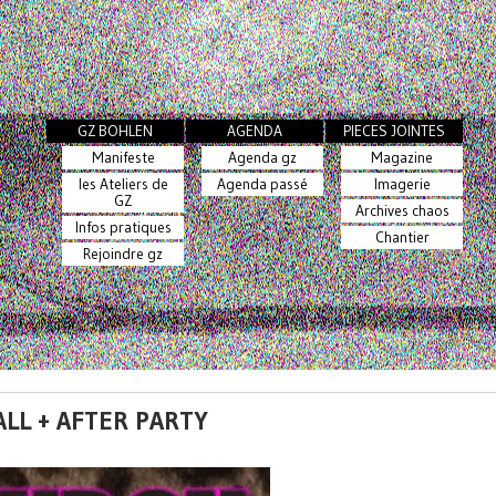
GZ BOHLEN
AGENDA
PIECES JOINTES
Manifeste
Agenda gz
Magazine
les Ateliers de
Agenda passé
Imagerie
GZ
Archives chaos
Infos pratiques
Chantier
Rejoindre gz
ALL + AFTER PARTY