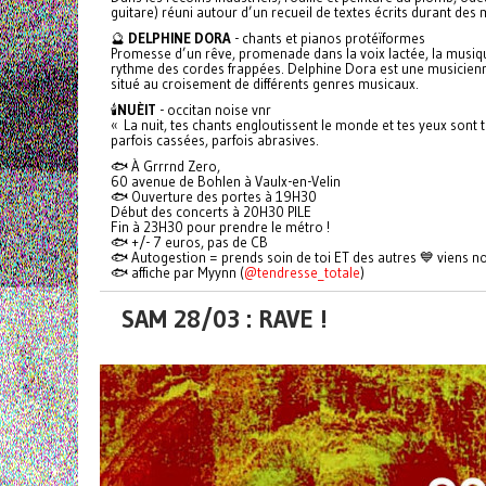
guitare) réuni autour d’un recueil de textes écrits durant des 
🔮
DELPHINE DORA
- chants et pianos protéïformes
Promesse d’un rêve, promenade dans la voix lactée, la musique
rythme des cordes frappées. Delphine Dora est une musicienne
situé au croisement de différents genres musicaux.
🕯️
NUÈIT
- occitan noise vnr
« La nuit, tes chants engloutissent le monde et tes yeux sont 
parfois cassées, parfois abrasives.
🐟 À Grrrnd Zero,
60 avenue de Bohlen à Vaulx-en-Velin
🐟 Ouverture des portes à 19H30
Début des concerts à 20H30 PILE
Fin à 23H30 pour prendre le métro !
🐟 +/- 7 euros, pas de CB
🐟 Autogestion = prends soin de toi ET des autres 💙 viens no
🐟 affiche par Myynn (
@tendresse_totale
)
SAM 28/03 : RAVE !