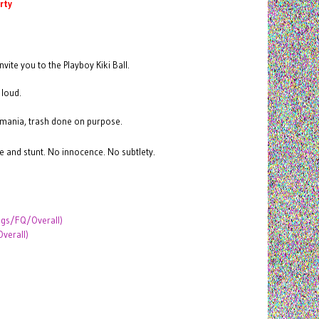
rty
vite you to the Playboy Kiki Ball.
 loud.
.
gomania, trash done on purpose.
 and stunt. No innocence. No subtlety.
ags/FQ/Overall)
verall)