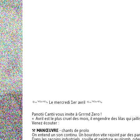
𓆜𓆝𓆞 Le mercredi 1er avril 𓆜𓆝𓆞
Panotii Cantii vous invite à Grrrnd Zero !
« Avril est le plus cruel des mois, il engendre des lilas qui jail
Venez écouter :
⚒️
MANŒUVRE
- chants de prolo
On entend un son continu. Un bourdon vite rejoint par des paro
Dans les recoins industriels, rouille et peinture au plomb, ode