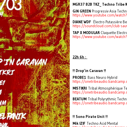
MGR37 B2B TKZ_ Techno Tribe 
GiN GREEN
Progressiv Asia Tech
https://www.youtube.com/watch
DIANE WDF
Électro Putassière Be
https://soundcloud.com/club-sauv
TAP X MODULAR
Claquette Elect
https://www.youtube.com/watch?
22h 6h :
!! Drop’in Caravan !!
PROBE1
Bass Neuro Hybrid
https://onetribeaudio.bandcamp.
MISTIKRI
Tribal Atmosphérique 
https://onetribeaudio.bandcamp.c
BEATUM
Tribal Polyrythmic Tec
https://onetribeaudio.bandcamp.c
!! Sono Pirate Unit !!
Mik IZIF
Techno Acid Mental