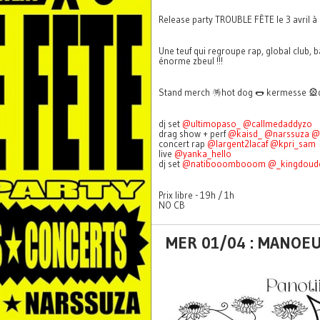
Release party TROUBLE FÊTE le 3 avril à
Une teuf qui regroupe rap, global club, 
énorme zbeul !!!
Stand merch 🪅hot dog 🌭 kermesse 🎡
dj set
@ultimopaso_
@callmedaddyzo
drag show + perf
@kaisd_
@narssuza
@
concert rap
@largent2lacaf
@kpri_sam
live
@yanka_hello
dj set
@natibooombooom
@_kingdoud
Prix libre - 19h / 1h
NO CB
MER 01/04 : MANOEU