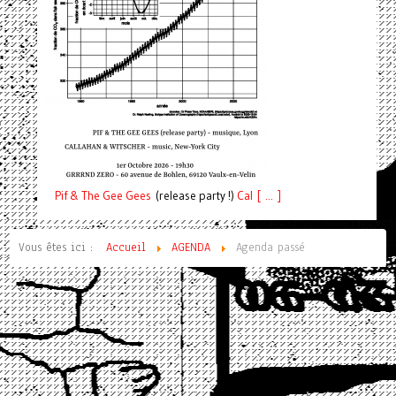
Pif
& The Gee Gees
(release party !)
C
a
l [ ... ]
Vous êtes ici :
Accueil
AGENDA
Agenda passé