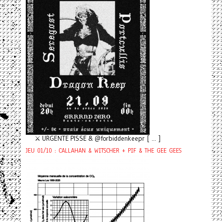
⚔️ URGENTE PISSE & @forbiddenkeepr [ ... ]
JEU 01/10 : CALLAHAN & WITSCHER + PIF & THE GEE GEES