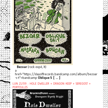
Bezoar
(rock expé, It)
a
href="https://dayoffrecords.bandcamp.com/album/bezoar
-s-t">bandcamp
Oblique S [ ... ]
LUN 21/09 : HOLE DWELLER + DRAGON KEEP + SEREGOST +
PORTCULLIS