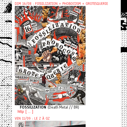
DIM 16/08 : FOSSILIZATION + PHOBOCOSM + GROTESQUERIE
FOSSILIZATION
(Death Metal // BR)
http [ ... ]
VEN 11/09 : LE Z À GZ