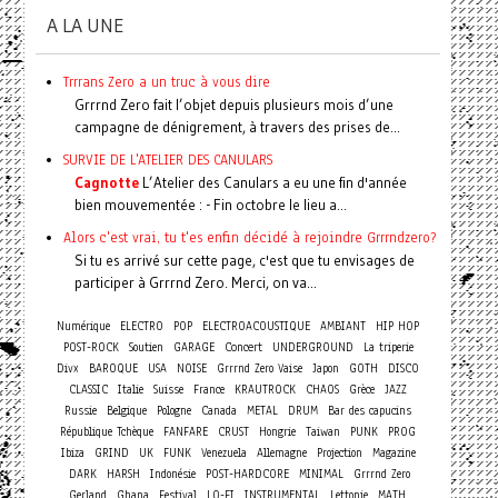
A LA UNE
Trrrans Zero a un truc à vous dire
Grrrnd Zero fait l’objet depuis plusieurs mois d’une
campagne de dénigrement, à travers des prises de...
SURVIE DE L'ATELIER DES CANULARS
Cagnotte
L’Atelier des Canulars a eu une fin d'année
bien mouvementée : - Fin octobre le lieu a...
Alors c'est vrai, tu t'es enfin décidé à rejoindre Grrrndzero?
Si tu es arrivé sur cette page, c'est que tu envisages de
participer à Grrrnd Zero. Merci, on va...
Numérique
ELECTRO
POP
ELECTROACOUSTIQUE
AMBIANT
HIP HOP
Concert
POST-ROCK
Soutien
GARAGE
UNDERGROUND
La triperie
Divx
BAROQUE
USA
NOISE
Grrrnd Zero Vaise
Japon
GOTH
DISCO
CLASSIC
Italie
Suisse
France
KRAUTROCK
CHAOS
Grèce
JAZZ
Russie
Belgique
Pologne
Canada
METAL
DRUM
Bar des capucins
République Tchèque
FANFARE
CRUST
Hongrie
Taiwan
PUNK
PROG
Ibiza
GRIND
UK
FUNK
Venezuela
Allemagne
Projection
Magazine
DARK
HARSH
Indonésie
POST-HARDCORE
MINIMAL
Grrrnd Zero
Gerland
Ghana
Festival
LO-FI
INSTRUMENTAL
Lettonie
MATH