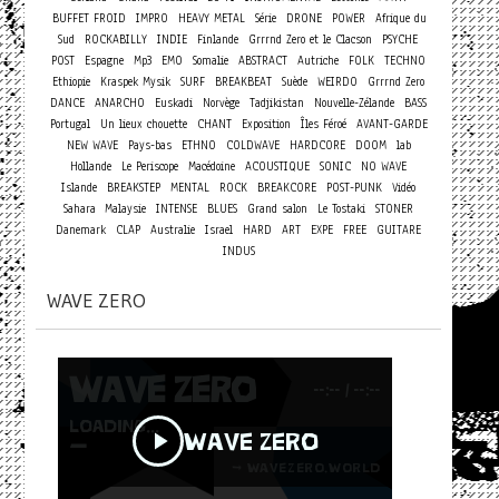
BUFFET FROID
IMPRO
HEAVY METAL
Série
DRONE
POWER
Afrique du
Sud
ROCKABILLY
INDIE
Finlande
Grrrnd Zero et le Clacson
PSYCHE
POST
Espagne
Mp3
EMO
Somalie
ABSTRACT
Autriche
FOLK
TECHNO
Ethiopie
Kraspek Mysik
SURF
BREAKBEAT
Suède
WEIRDO
Grrrnd Zero
DANCE
ANARCHO
Euskadi
Norvège
Tadjikistan
Nouvelle-Zélande
BASS
Portugal
Un lieux chouette
CHANT
Exposition
Îles Féroé
AVANT-GARDE
NEW WAVE
Pays-bas
ETHNO
COLDWAVE
HARDCORE
DOOM
lab
Hollande
Le Periscope
Macédoine
ACOUSTIQUE
SONIC
NO WAVE
Islande
BREAKSTEP
MENTAL
ROCK
BREAKCORE
POST-PUNK
Vidéo
Sahara
Malaysie
INTENSE
BLUES
Grand salon
Le Tostaki
STONER
Danemark
CLAP
Australie
Israel
HARD
ART
EXPE
FREE
GUITARE
INDUS
WAVE ZERO