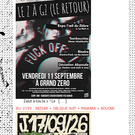
Zalut à tou.te.s ! Le [ ... ]
JEU 17/09 : BEZOAR + OBLIQUE SHIT + MASKARA + BOUCAN