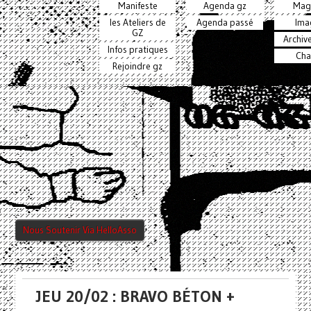
Manifeste
Agenda gz
Mag
les Ateliers de
Agenda passé
Ima
GZ
Archiv
Infos pratiques
Cha
Rejoindre gz
Nous Soutenir Via HelloAsso
JEU 20/02 : BRAVO BÉTON +