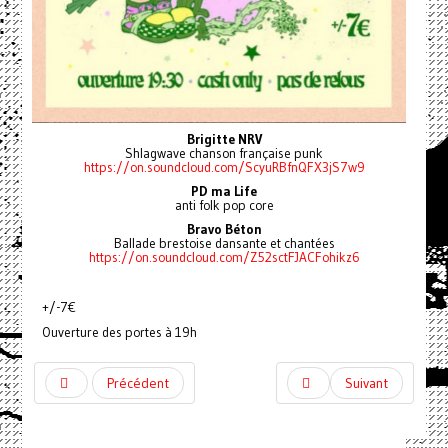
Brigitte NRV
Shlagwave chanson française punk
https://on.soundcloud.com/ScyuRBfnQFX3jS7w9
PD ma Life
anti folk pop core
Bravo Béton
Ballade brestoise dansante et chantées
https://on.soundcloud.com/Z52sctFJACFohikz6
+/-7€
Ouverture des portes à 19h
Précédent
Suivant