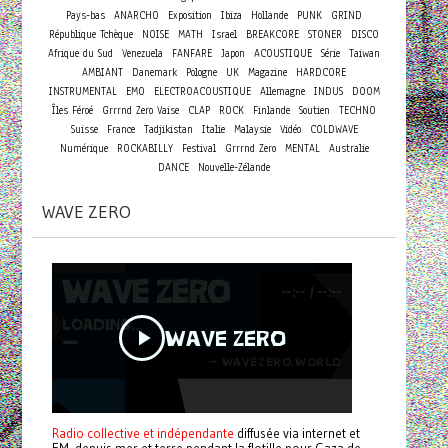
Pays-bas
ANARCHO
Exposition
Ibiza
Hollande
PUNK
GRIND
République Tchèque
NOISE
MATH
Israel
BREAKCORE
STONER
DISCO
Afrique du Sud
Venezuela
FANFARE
Japon
ACOUSTIQUE
Série
Taiwan
AMBIANT
Danemark
Pologne
UK
Magazine
HARDCORE
INSTRUMENTAL
EMO
ELECTROACOUSTIQUE
Allemagne
INDUS
DOOM
Îles Féroé
Grrrnd Zero Vaise
CLAP
ROCK
Finlande
Soutien
TECHNO
Suisse
France
Tadjikistan
Italie
Malaysie
Vidéo
COLDWAVE
Numérique
ROCKABILLY
Festival
Grrrnd Zero
MENTAL
Australie
DANCE
Nouvelle-Zélande
WAVE ZERO
Radio collective et indépendante
diffusée via internet et
FM, depuis mer et terre pendant la flotille pour Gaza de