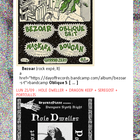
Bezoar
(rock expé, It)
a
href="https://dayoffrecords.bandcamp.com/album/bezoar
-s-t">bandcamp
Oblique S [ ... ]
LUN 21/09 : HOLE DWELLER + DRAGON KEEP + SEREGOST +
PORTCULLIS