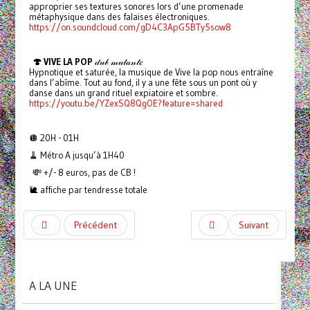
approprier ses textures sonores lors d’une promenade
métaphysique dans des falaises électroniques.
https://on.soundcloud.com/gD4C3ApG5BTy5sow8
🍄 VIVE LA POP
𝒹𝓊𝒷 𝓂𝓊𝓉𝒶𝓃𝓉𝑒
Hypnotique et saturée, la musique de Vive la pop nous entraîne
dans l’abîme. Tout au fond, il y a une fête sous un pont où y
danse dans un grand rituel expiatoire et sombre.
https://youtu.be/YZexSQ8QgOE?feature=shared
🪩 20H - 01H
🧹 Métro A jusqu’à 1H40
💸 +/- 8 euros, pas de CB !
🐌 affiche par tendresse totale
Précédent
Suivant
A LA UNE