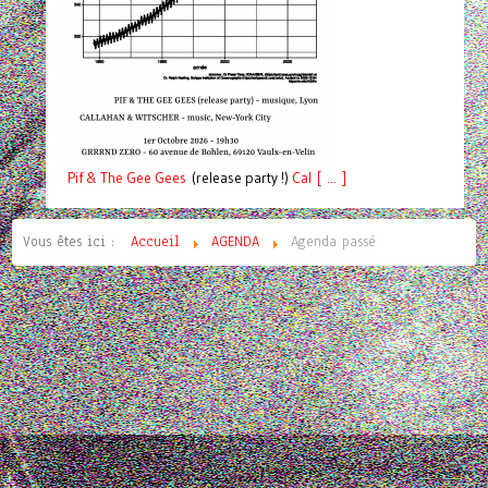
Pif
& The Gee Gees
(release party !)
C
a
l [ ... ]
Vous êtes ici :
Accueil
AGENDA
Agenda passé