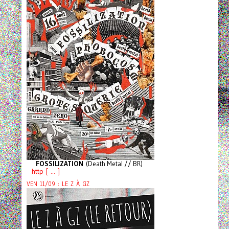
FOSSILIZATION
(Death Metal // BR)
http [ ... ]
VEN 11/09 : LE Z À GZ