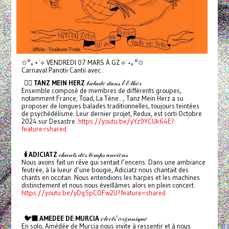
✩°｡⋆˙⟡ VENDREDI 07 MARS À GZ ⟡˙⋆｡°✩
Carnaval Panotii Cantii avec :
❤️‍🔥 TANZ MEIN HERZ
𝒷𝒶𝓁𝒶𝒹𝑒 𝒹𝒶𝓃𝓈 𝓁’ℰ𝓉𝒽𝑒𝓇
Ensemble composé de membres de différents groupes,
notamment France, Toad, La Tène..., Tanz Mein Herz a su
proposer de longues balades traditionnelles, toujours teintées
de psychédélisme. Leur dernier projet, Redux, est sorti Octobre
2024 sur Desastre.
https://youtu.be/yYz9YCUk64E?
feature=shared
🕯️ ADICIATZ
𝒸𝒽𝒶𝓃𝓉𝓈 𝒹𝑒𝓈 𝓉𝑒𝓂𝓅𝓈 𝒶𝓃𝒸𝒾𝑒𝓃𝓈
Nous avons fait un rêve qui sentait l’encens. Dans une ambiance
feutrée, à la lueur d’une bougie, Adiciatz nous chantait des
chants en occitan. Nous entendions les harpes et les machines
distinctement et nous nous éveillâmes alors en plein concert.
https://youtu.be/yDg5pCOFw2U?feature=shared
🐦‍⬛ AMEDEE DE MURCIA
𝑒𝓁𝑒𝒸𝓉𝓇’𝑜𝓇𝑔𝒶𝓃𝒾𝓆𝓊𝑒
En solo, Amédée de Murcia nous invite à ressentir et à nous