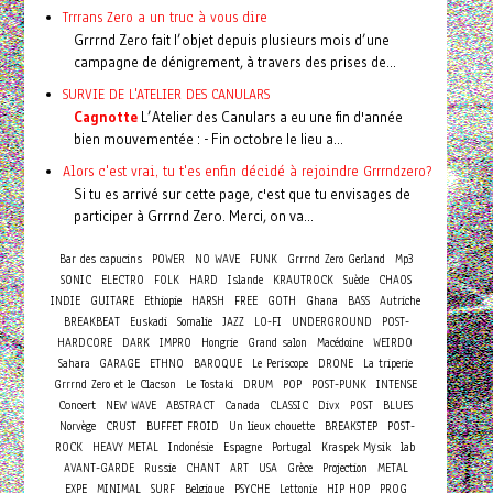
Trrrans Zero a un truc à vous dire
Grrrnd Zero fait l’objet depuis plusieurs mois d’une
campagne de dénigrement, à travers des prises de...
SURVIE DE L'ATELIER DES CANULARS
Cagnotte
L’Atelier des Canulars a eu une fin d'année
bien mouvementée : - Fin octobre le lieu a...
Alors c'est vrai, tu t'es enfin décidé à rejoindre Grrrndzero?
Si tu es arrivé sur cette page, c'est que tu envisages de
participer à Grrrnd Zero. Merci, on va...
Bar des capucins
POWER
NO WAVE
FUNK
Grrrnd Zero Gerland
Mp3
SONIC
ELECTRO
FOLK
HARD
Islande
KRAUTROCK
Suède
CHAOS
INDIE
GUITARE
Ethiopie
HARSH
FREE
GOTH
Ghana
BASS
Autriche
BREAKBEAT
Euskadi
Somalie
JAZZ
LO-FI
UNDERGROUND
POST-
HARDCORE
DARK
IMPRO
Hongrie
Grand salon
Macédoine
WEIRDO
Sahara
GARAGE
ETHNO
BAROQUE
Le Periscope
DRONE
La triperie
Grrrnd Zero et le Clacson
Le Tostaki
DRUM
POP
POST-PUNK
INTENSE
Concert
NEW WAVE
ABSTRACT
Canada
CLASSIC
Divx
POST
BLUES
Norvège
CRUST
BUFFET FROID
Un lieux chouette
BREAKSTEP
POST-
ROCK
HEAVY METAL
Indonésie
Espagne
Portugal
Kraspek Mysik
lab
AVANT-GARDE
Russie
CHANT
ART
USA
Grèce
Projection
METAL
EXPE
MINIMAL
SURF
Belgique
PSYCHE
Lettonie
HIP HOP
PROG