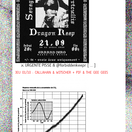
⚔️ URGENTE PISSE & @forbiddenkeepr [ ... ]
JEU 01/10 : CALLAHAN & WITSCHER + PIF & THE GEE GEES