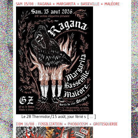
SAM 15/08 : RAGANA + MARGARITA + BASSEVILLE + MALÉORE
Le 28 Thermidor/15 août, jour férié s [ ... ]
DIM 16/08 : FOSSILIZATION + PHOBOCOSM + GROTESQUERIE