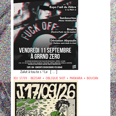
Zalut à tou.te.s ! Le [ ... ]
JEU 17/09 : BEZOAR + OBLIQUE SHIT + MASKARA + BOUCAN