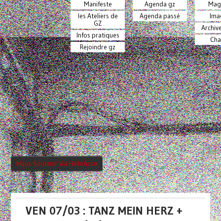
Manifeste
Agenda gz
Mag
les Ateliers de
Agenda passé
Ima
GZ
Archiv
Infos pratiques
Cha
Rejoindre gz
Nous Soutenir Via HelloAsso
VEN 07/03 : TANZ MEIN HERZ +