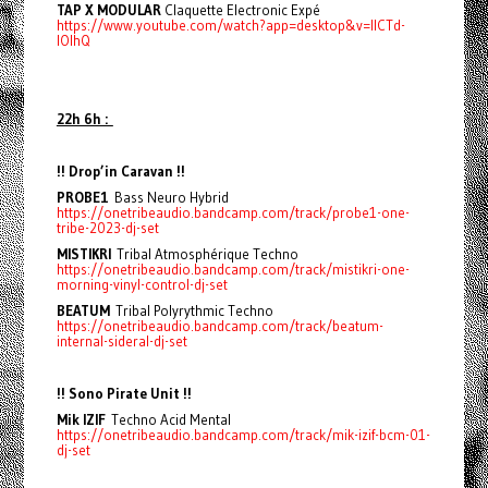
TAP X MODULAR
Claquette Electronic Expé
https://www.youtube.com/watch?app=desktop&v=IICTd-
lOlhQ
22h 6h :
!! Drop’in Caravan !!
PROBE1
Bass Neuro Hybrid
https://onetribeaudio.bandcamp.com/track/probe1-one-
tribe-2023-dj-set
MISTIKRI
Tribal Atmosphérique Techno
https://onetribeaudio.bandcamp.com/track/mistikri-one-
morning-vinyl-control-dj-set
BEATUM
Tribal Polyrythmic Techno
https://onetribeaudio.bandcamp.com/track/beatum-
internal-sideral-dj-set
!! Sono Pirate Unit !!
Mik IZIF
Techno Acid Mental
https://onetribeaudio.bandcamp.com/track/mik-izif-bcm-01-
dj-set