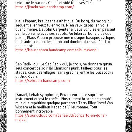
retourné le bar des Capus et vidé tous ses fûts.
https://jimebrown.bandcamp.com/
Klaus Papam, kraut sans esthétique. Du korg, du moog, du
sequential en veux-tu en voilà. N’en veux-tu pas, en voilà
quand même. De John Carpenter à Klaus Schulze en passant
par la Lorraine avec ses sabots. Au bilan carbone plus que
positif, Klaus Papam propose une musique basique, cyclique,
entêtante : ce sont les dumb and dumber du kraut électro
dauphinois.
https://klauspapam.bandcamp.com/album/vendu
Seb Radix, oui, Le Seb Radix qui, je crois, ne donnera qu'un
seul concert ce soir-là! Chansons punk, taillées pour les
stades, ceux des villages, sans gradins, entre les Buzzcocks
et Dick Rivers.
https://sebradix.bandcamp.com/
Danaël, kebab symphonie, l'inventeur de ce suprême
instrument qu'est le chéfé, "l'instrument broche de kebab",
musique répétitive quelque part entre Terry Riley, Jozef Van
Wissem et le meilleur kebab de Villeurbanne. Tout
bonnement incroyable.
https://soundcloud.com/danael3d/concerto-en-doner-
majeur