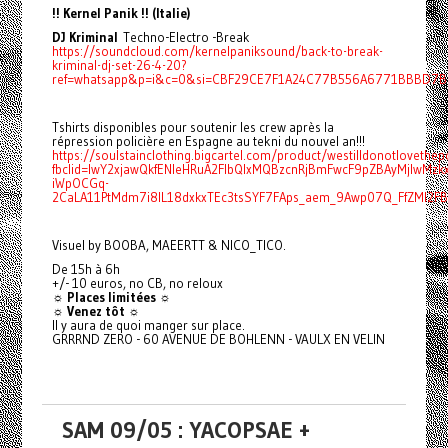
!! Kernel Panik !! (Italie)
DJ Kriminal
Techno-Electro -Break
https://soundcloud.com/kernelpaniksound/back-to-break-
kriminal-dj-set-26-4-20?
ref=whatsapp&p=i&c=0&si=CBF29CE7F1A24C77B556A6771BBBD7BF
Tshirts disponibles pour soutenir les crew après la
répression policière en Espagne au tekni du nouvel an!!!
https://soulstainclothing.bigcartel.com/product/westilldonotlovethep
fbclid=IwY2xjawQkfENleHRuA2FlbQIxMQBzcnRjBmFwcF9pZBAyMjIwMz
iWpOCGq-
2CaLA11PtMdm7i8IL18dxkxTEc3tsSYF7FAps_aem_9Awp07Q_FfZMI2F
Visuel by BOOBA, MAEERTT & NICO_TICO.
De 15h à 6h
+/- 10 euros, no CB, no reloux
☼ Places limitées ☼
☼ Venez tôt ☼
Il y aura de quoi manger sur place.
GRRRND ZERO - 60 AVENUE DE BOHLENN - VAULX EN VELIN
SAM 09/05 : YACOPSAE +