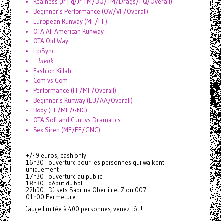
Realness (Jr Fq/Jr TM/BQ/TM/Drags/FQ/Overall)
Beginner's Performance (OW/VF/Overall)
European Runway (MF/FF)
OTA All American Runway
OTA Old Way
LipSync
--
break
--
Fashion Killah
Com vs Com
Performance (FF/MF/Overall)
Beginner's Runway (EU/AA/Overall)
Body (FF/MF/GNC)
OTA Soft and Cunt vs Dramatics
Sex Siren (MF/FF/GNC)
+/- 9 euros, cash only
16h30 : ouverture pour les personnes qui walkent
uniquement
17h30 : ouverture au public
18h30 : début du ball
22h00 : DJ sets Sabrina Oberlin et Zion 007
01h00 Fermeture
Jauge limitée à 400 personnes, venez tôt !