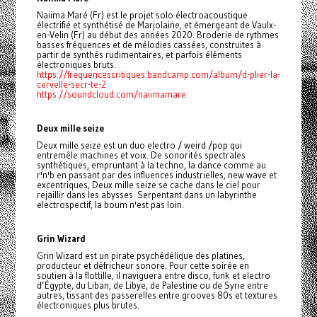
Naiima Maré (Fr) est le projet solo électroacoustique
électrifié et synthétisé de Marjolaine, et émergeant de Vaulx-
en-Velin (Fr) au début des années 2020. Broderie de rythmes
basses fréquences et de mélodies cassées, construites à
partir de synthés rudimentaires, et parfois éléments
électroniques bruts.
https://frequencescritiques.bandcamp.com/album/d-plier-la-
cervelle-secr-te-2
https://soundcloud.com/naiimamare
Deux mille seize
Deux mille seize est un duo electro / weird /pop qui
entremêle machines et voix. De sonorités spectrales
synthétiques, empruntant à la techno, la dance comme au
r'n'b en passant par des influences industrielles, new wave et
excentriques, Deux mille seize se cache dans le ciel pour
rejaillir dans les abysses. Serpentant dans un labyrinthe
electrospectif, la boum n'est pas loin.
Grin Wizard
Grin Wizard est un pirate psychédélique des platines,
producteur et défricheur sonore. Pour cette soirée en
soutien à la flottille, il naviguera entre disco, funk et electro
d’Égypte, du Liban, de Libye, de Palestine ou de Syrie entre
autres, tissant des passerelles entre grooves 80s et textures
électroniques plus brutes.