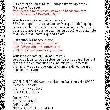
✦
Exorbitant Prices Must Diminish
(Powerviolence /
Grindcore / Suisse)
https://exorbitantpricesmustdiminish.bandcamp.com
https://youtu.be/H6W9ANlRk0g
Vous les avez raté au Lixiviat Festival ?
EPMD le rappeur ou la chanson de Disrupt ? Je défis qui que
ce soit d'en trouver un sur scène qui fera un pain. Sinon vous
pourrez toujours vous délecter du jeu de scène du guitariste
et du sourire du batteur quand il blast.
✦
Warfuck
(Grindcore / Lyon)
https://warfuck.bandcamp.com/
https://www.youtube.com/watch?
v=ODS_bGPTs7k&feature=youtu.be
Vous les avez raté au Lixiviat Festival ?
Le duo de local zéros de retour sur la scène de GZ, il se font
rares alors n'en manquez pas une miette. Surement la
première fois qu'ils joueront les chansons de leur dernier
mini album à Lyon !
-
GRRRND ZERO, 60 Avenue de Bohlen, Vaulx en Velin 69120
Métro A - La Soie
Tram T3, T7 - La Soie
Bus : C8, 16, 52, 67
Portes : 19h
Concerts : 20h30
PAF : +/- 8€
NO CB ! ONLY CASH IS REAL !