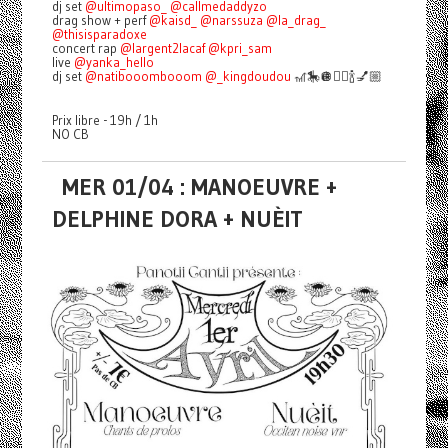
dj set
@ultimopaso_
@callmedaddyzo
drag show + perf
@kaisd_
@narssuza
@la_drag_
@thisisparadoxe
concert rap
@largent2lacaf
@kpri_sam
live
@yanka_hello
dj set
@natibooombooom
@_kingdoudou
🎢🎠🪩👯‍♀️🍾💅🏼
Prix libre - 19h / 1h
NO CB
MER 01/04 : MANOEUVRE +
DELPHINE DORA + NUÈIT