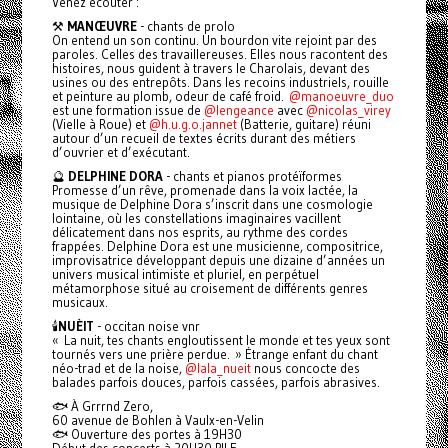
Venez écouter :
⚒️
MANŒUVRE
- chants de prolo
On entend un son continu. Un bourdon vite rejoint par des
paroles. Celles des travaillereuses. Elles nous racontent des
histoires, nous guident à travers le Charolais, devant des
usines ou des entrepôts. Dans les recoins industriels, rouille
et peinture au plomb, odeur de café froid.
@manoeuvre_duo
est une formation issue de
@lengeance
avec
@nicolas_virey
(Vielle à Roue) et
@h.u.g.o.jannet
(Batterie, guitare) réuni
autour d’un recueil de textes écrits durant des métiers
d’ouvrier et d’exécutant.
🔮
DELPHINE DORA
- chants et pianos protéïformes
Promesse d’un rêve, promenade dans la voix lactée, la
musique de Delphine Dora s’inscrit dans une cosmologie
lointaine, où les constellations imaginaires vacillent
délicatement dans nos esprits, au rythme des cordes
frappées. Delphine Dora est une musicienne, compositrice,
improvisatrice développant depuis une dizaine d’années un
univers musical intimiste et pluriel, en perpétuel
métamorphose situé au croisement de différents genres
musicaux.
🕯️
NUÈIT
- occitan noise vnr
« La nuit, tes chants engloutissent le monde et tes yeux sont
tournés vers une prière perdue. » Étrange enfant du chant
néo-trad et de la noise,
@lala_nueit
nous concocte des
balades parfois douces, parfois cassées, parfois abrasives.
🐟 À Grrrnd Zero,
60 avenue de Bohlen à Vaulx-en-Velin
🐟 Ouverture des portes à 19H30