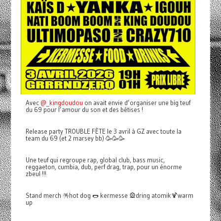
Avec
@_kingdoudou
on avait envie d’organiser une big teuf
du 69 pour l’amour du son et des bêtises !
Release party TROUBLE FÊTE le 3 avril à GZ avec toute la
team du 69 (et 2 marsey bb) 🥳🥳🥳
Une teuf qui regroupe rap, global club, bass music,
reggaeton, cumbia, dub, perf drag, trap, pour un énorme
zbeul !!!
Stand merch 🪅hot dog 🌭 kermesse 🎡dring atomik🍹warm
up