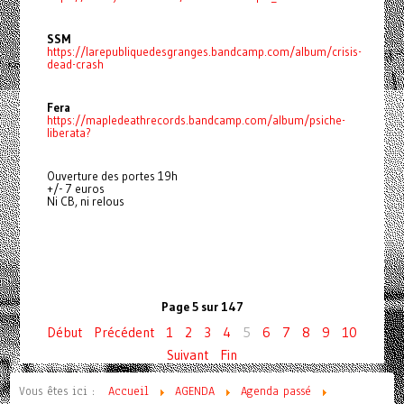
SSM
https://larepubliquedesgranges.bandcamp.com/album/crisis-
dead-crash
Fera
https://mapledeathrecords.bandcamp.com/album/psiche-
liberata?
Ouverture des portes 19h
+/- 7 euros
Ni CB, ni relous
Page 5 sur 147
Début
Précédent
1
2
3
4
5
6
7
8
9
10
Suivant
Fin
Vous êtes ici :
Accueil
AGENDA
Agenda passé