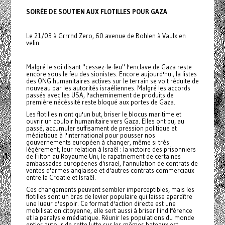
SOIRÉE DE SOUTIEN AUX FLOTILLES POUR GAZA
Le 21/03 à Grrrnd Zero, 60 avenue de Bohlen à Vaulx en
velin.
Malgré le soi disant "cessez-le-feu" l'enclave de Gaza reste
encore sous le feu des sionistes. Encore aujourd'hui, la listes
des ONG humanitaires actives sur le terrain se voit réduite de
nouveau par les autorités israéliennes. Malgré les accords
passés avec les USA, l'acheminement de produits de
première nécéssité reste bloqué aux portes de Gaza.
Les flotilles n'ont qu'un but, briser le blocus maritime et
ouvrir un couloir humanitaire vers Gaza. Elles ont pu, au
passé, accumuler suffisament de pression politique et
médiatique à l'international pour pousser nos
gouvernements européen à changer, même si très
légèrement, leur relation à Israêl : la victoire des prisonniers
de Filton au Royaume Uni, le rapatriement de certaines
ambassades européenes d'israel, l'annulation de contrats de
ventes d'armes anglaisse et d'autres contrats commerciaux
entre la Croatie et Israêl.
Ces changements peuvent sembler imperceptibles, mais les
flotilles sont un bras de levier populaire qui laisse aparaître
une lueur d'espoir. Ce format d'action directe est une
mobilisation citoyenne, elle sert aussi à briser l'indifférence
et la paralysie médiatique. Réunir les populations du monde
entier autour de cette lutte sur les mêmes bateaux est