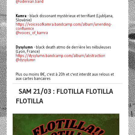
@siderean.band
Kamra
- black dissonant mystérieux et terrifiant (Ljubljana,
Slovénie)
https://voicesofkamra.bandcamp.com/album/unending-
confluence
@voices_of_kamra
Dysylumn
- black death atmo de derrière les nébuleuses
(Lyon, France)
https://dysylumn.bandcamp.com/album/abstraction
@dysylumn
Plus ou moins 8€, c'est à 20h et c'est interdit aux relous et
aux cartes bancaires
SAM 21/03 : FLOTILLA FLOTILLA
FLOTILLA