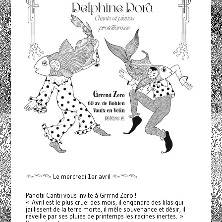
𓆜𓆝𓆞 Le mercredi 1er avril 𓆜𓆝𓆞
Panotii Cantii vous invite à Grrrnd Zero !
« Avril est le plus cruel des mois, il engendre des lilas qui
jaillissent de la terre morte, il mêle souvenance et désir, il
réveille par ses pluies de printemps les racines inertes. »