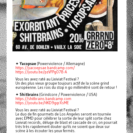
✦
Yacopsae
(Powerviolence / Allemagne)
https://yacoepsae.bandcamp.com/
https://youtu.be/pzVFPgO7B-A
Vous les avez raté au Lixiviat Festival ?
Un des plus vieux groupe toujours actif de la scène grind
européenne. Les rois du stop n go millimétré sont de retour !
✦
Shitbrains
(Grindcore / Powerviolence / USA)
https://shitbrains.bandcamp.com
https://youtu.be/HKD9gqrXsME
Vous les avez raté au Lixiviat Festival ?
Le duo de fin gourmets de Los Angeles seront en tournée
avec EPMD pour célébrer la sortie de leur split sortie chez
Lixiviat records, déluge de blast et cascade de cri, on pourrait
très très rapidement douter qu'ils ne soient que deux sur
scène à les écouter les yeux fermés.