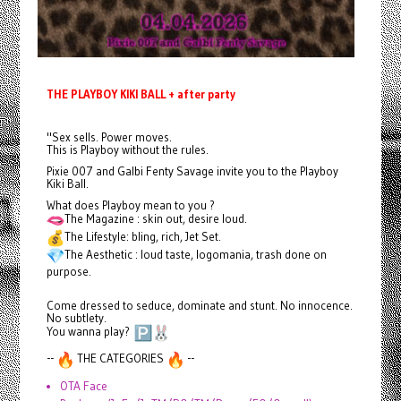
THE PLAYBOY KIKI BALL + after party
"Sex sells. Power moves.
This is Playboy without the rules.
Pixie 007 and Galbi Fenty Savage invite you to the Playboy
Kiki Ball.
What does Playboy mean to you ?
The Magazine : skin out, desire loud.
The Lifestyle: bling, rich, Jet Set.
The Aesthetic : loud taste, logomania, trash done on
purpose.
Come dressed to seduce, dominate and stunt. No innocence.
No subtlety.
You wanna play?
--
THE CATEGORIES
--
OTA Face