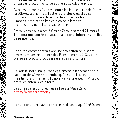
encore une action forte de soutien aux Palestien-nes.
Avec les nouvelles frappes contre le Liban et l'Iran de forces
israêlo-étatsuniennes, il est encore plus crucial de se
mobiliser pour une action directe et unie contre
l'impérialisme capitaliste et le colonialisme et
l'expansionisme militaire suprémaciste.
Retrouvons-nous alors à Grrrnd Zero le samedi 21 mars à
19h pour une soirée de soutien à la constitution des flotilles
de printemps:
La soirée commencera avec une projection réunissant
diverses mises en lumière des Palestinien-nes à Gaza. Le
bistro zéro
vous proposera un repas a prix libre.
Ce soir là, nous inaugurons également le lancement de la
radio pirate Wave Zero, embarquée sur la flotille, qui
maintiendra un lien en diffusion live via une web+FM Radio
entre les bateaux et la terre.
La soirée sera donc rediffusée live sur Wave Zero :
https://wavezero.world/
La nuit continuera avec concerts et dj set jusqu'à 1h30, avec:
Naiima Maré