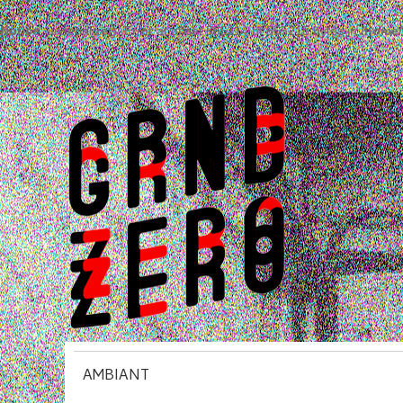
Notice
: unserialize(): Error at offset 565114 of 565215 bytes in
/home/
AMBIANT