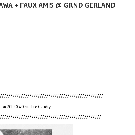
GAWA + FAUX AMIS @ GRND GERLAND
/////////////////////////////////////////////////
sion 20h30 40 rue Pré Gaudry
////////////////////////////////////////////////