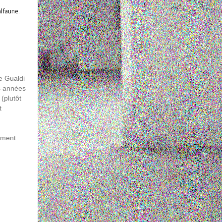
alfaune.
e Gualdi
es années
(plutôt
t
iment