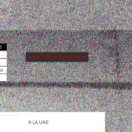
e
182
S
Nous Soutenir Via HelloAsso
os
A LA UNE