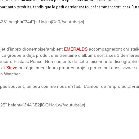
rt auto-produits, tandis que le petit dernier est tout récemment sorti chez Rur
425" height="344"}z-UwjusjGa0{/youtubejw}
ojet d'impro drone/noise/ambient
EMERALDS
accompagneront christell
 ce groupe a déjà produit une trentaine d'albums sortis ces 3 dernièr
encore Ecstatic Peace. Non contents de cette foisonnante discographie 
et
Steve
ont également leurs propres projets perso tout aussi vivace e
un Watcher.
 pas souvent, un peu comme nous en fait.. L'amour de l'impro aura vra
425" height="344"}E2jlGQH-vLw{/youtubejw}