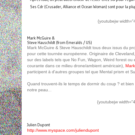
Ses Cdr (Crusader, Alliance et Ocean Woman) sont pour la plupa
{youtubejw width="
Mark McGuire &
Steve Hauschildt (from Emeralds / US)
Mark McGuire & Steve Hauschildt tous deux issus du pr
pour cette tournée européenne. Originaire de Cleveland,
sur des labels tels que No Fun, Wagon, Weird forest ou 
courante dans ce milieu drone/ambient américain),
Mark
participent à d'autres groupes tel que Mental prism et S
Quand trouvent-ils le temps de dormir du coup ? et bien
notre peau...
{youtubejw width="
Julien Dupont
http://www.myspace.com/juliendupont