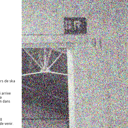
rs de ska
 arrive
Sa
on dans
Il
de venir.