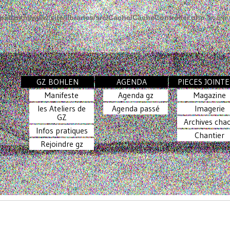
pxbzrxm/www/site/libraries/src/Cache/CacheController.php
on lin
GZ BOHLEN
AGENDA
PIECES JOINTE
Manifeste
Agenda gz
Magazine
les Ateliers de
Agenda passé
Imagerie
GZ
Archives cha
Infos pratiques
Chantier
Rejoindre gz