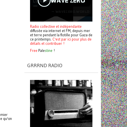
Radio collective et indépendante
diffusée via internet et FM, depuis mer
et terre pendant la flotille pour Gaza de
ce printemps.
C'est par ici pour plus de
détails et contribuer !
Free
Pale
stine
!
GRRRND RADIO
emier
re qu'on