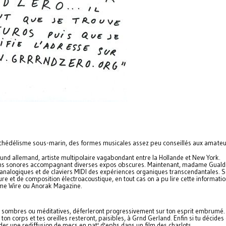
hédélisme sous-marin, des formes musicales assez peu conseillés aux amateu
rground allemand, artiste multipolaire vagabondant entre la Hollande et New York.
tions sonores accompagnant diverses expos obscures. Maintenant, madame Gualdi
 analogiques et de claviers MIDI des expériences organiques transcendantales. 
e et de composition électroacoustique, en tout cas on a pu lire cette informati
omme Wire ou Anorak Magazine.
sombres ou méditatives, déferleront progressivement sur ton esprit embrumé. 
n corps et tes oreilles resteront, paisibles, à Grnd Gerland. Enfin si tu décides 
rder une rediffusion de mecs en pat' d'ephs dans un film des charlots.