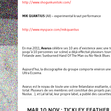
http://www.shogunkunitoki.com/
MIK QUANTIUS
(All) – experimental kraut performance
http://www.myspace.com/mikquantius
En mai 2011,
Avarus
célèbre ses 10 ans d’existence avec une t
jusqu’à 10 personnes sur scène) a déjà effectué plusieurs tou
Finlande avec Sunburned Hand Of The Man ou No-Neck Blues B
Aujourd’hui, la discographie du groupe comporte environ une q
Ultra Eczema.
Avarus est le noyau de toute une scène finlandaise exaltante, 
total. Plusieurs de ses membres ont constitué des projets par
Nuslux…), et Lal lal lal, leur propre label, a publié des cass
MAR 10 NOV : TICKLEY FEATHE