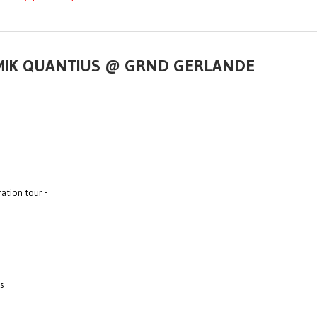
+ MIK QUANTIUS @ GRND GERLANDE
ration tour -
gs