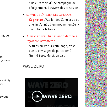
plusieurs mois d’une campagne de
dénigrement, à travers des prises de...
SURVIE DE L'ATELIER DES CANULARS
Cagnotte
L’Atelier des Canulars a eu
une fin d'année bien mouvementée : -
Fin octobre le lieu a...
namique
Alors c'est vrai, tu t'es enfin décidé à
rejoindre Grrrndzero?
Si tu es arrivé sur cette page, c'est
que tu envisages de participer à
Grrrnd Zero. Merci, on va...
Un
 ça sans
WAVE ZERO
scité. Et
ini
ez-vous