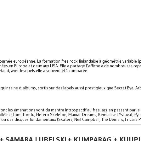
ournée européenne. La formation free rock finlandaise à géométrie variable (p
rnées en Europe et deux aux USA. Elle a partagé l’affiche à de nombreuses repr
and, avec lesquels elle a souvent été comparée.
uinzaine d’albums, sortis sur des labels aussi prestigieux que Secret Eye, Ar
dont les émanations vont du mantra introspectif au free jazz en passant par le
allèles (Tomuttontu, Hetero Skeleton, Maniac Dreams, Kemialliset Ystävät, Pyl
ettes ou des disques fondamentaux (Skaters, Neil Campbell, The Demars, Fricara 
R + SAMARA LUBELSKI + KLIMPARAG + KUUP