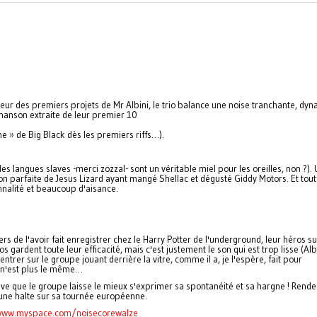
eur des premiers projets de Mr Albini, le trio balance une noise tranchante, dy
 chanson extraite de leur premier 10
 » de Big Black dès les premiers riffs…).
s langues slaves -merci zozzal- sont un véritable miel pour les oreilles, non ?). 
n parfaite de Jesus Lizard ayant mangé Shellac et dégusté Giddy Motors. Et tout
nnalité et beaucoup d'aisance.
ers de l'avoir fait enregistrer chez le Harry Potter de l'underground, leur héros su
gardent toute leur efficacité, mais c'est justement le son qui est trop lisse (Alb
rer sur le groupe jouant derrière la vitre, comme il a, je l'espère, fait pour
i n'est plus le même…
live que le groupe laisse le mieux s'exprimer sa spontanéité et sa hargne ! Rend
 une halte sur sa tournée européenne.
www.myspace.com/noisecorewalze