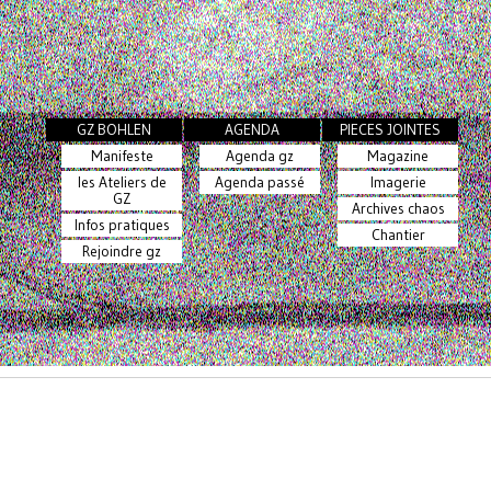
GZ BOHLEN
AGENDA
PIECES JOINTES
Manifeste
Agenda gz
Magazine
les Ateliers de
Agenda passé
Imagerie
GZ
Archives chaos
Infos pratiques
Chantier
Rejoindre gz