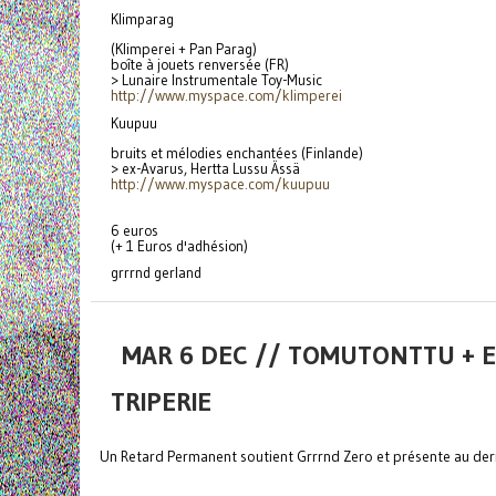
Klimparag
(Klimperei + Pan Parag)
boîte à jouets renversée (FR)
> Lunaire Instrumentale Toy-Music
http://www.myspace.com/
klimperei
Kuupuu
bruits et mélodies enchantées (Finlande)
> ex-Avarus, Hertta Lussu Ässä
http://www.myspace.com/kuupuu
6 euros
(+ 1 Euros d'adhésion)
grrrnd gerland
MAR 6 DEC // TOMUTONTTU + E
TRIPERIE
Un Retard Permanent soutient Grrrnd Zero et présente au de