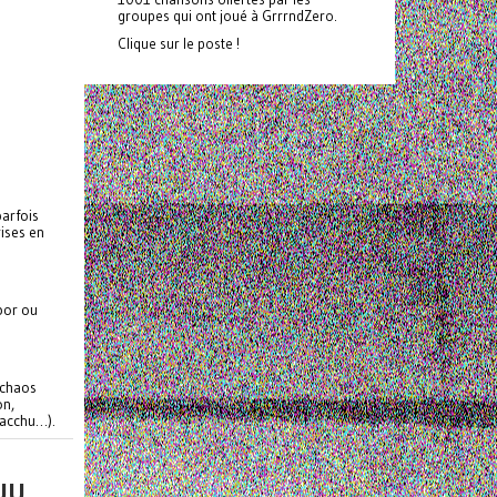
groupes qui ont joué à GrrrndZero.
Clique sur le poste !
arfois
ises en
bor ou
 chaos
on,
Pacchu…).
UU