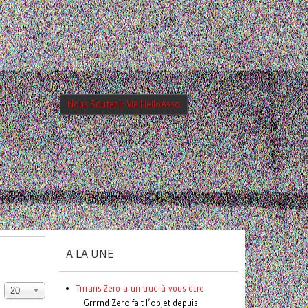
Nous Soutenir Via HelloAsso
A LA UNE
Trrrans Zero a un truc à vous dire
20
Grrrnd Zero fait l’objet depuis