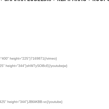
="400" height="225"}7169871{/vimeo}
425" height="344"}shW7ySOl8cE{/youtubejw}
425" height="344"}JB6liKBB-vc{/youtube}