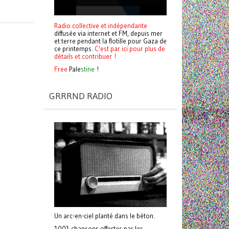
Radio collective et indépendante
diffusée via internet et FM, depuis mer
et terre pendant la flotille pour Gaza de
ce printemps.
C'est par ici pour plus de
détails et contribuer !
Free
Pale
stine
!
GRRRND RADIO
Un arc-en-ciel planté dans le béton.
1001 chansons offertes par les