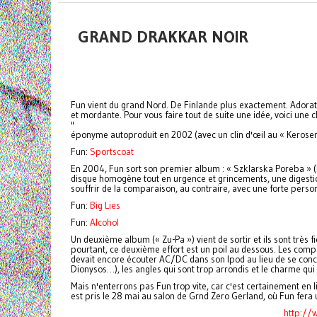
GRAND DRAKKAR NOIR
Fun vient du grand Nord. De Finlande plus exactement. Adorat
et mordante. Pour vous faire tout de suite une idée, voici une
"
éponyme autoproduit en 2002 (avec un clin d'œil au « Kerosene
Fun:
Sportscoat
En 2004, Fun sort son premier album : « Szklarska Poreba » (le
disque homogène tout en urgence et grincements, une digestio
souffrir de la comparaison, au contraire, avec une forte perso
Fun:
Big Lies
Fun:
Alcohol
Un deuxième album (« Zu-Pa ») vient de sortir et ils sont très fi
pourtant, ce deuxième effort est un poil au dessous. Les compos 
devait encore écouter AC/DC dans son Ipod au lieu de se concent
Dionysos…), les angles qui sont trop arrondis et le charme qu
Mais n'enterrons pas Fun trop vite, car c'est certainement en 
est pris le 28 mai au salon de Grnd Zero Gerland, où Fun fera
http://