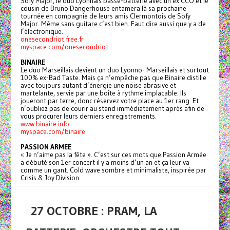
Sofy Major, le duo Lyonnais basse-batterie avec un ex CCO et le
cousin de Bruno Dangerhouse entamera là sa prochaine
tournée en compagnie de leurs amis Clermontois de Sofy
Major. Même sans guitare c’est bien. Faut dire aussi que y a de
l’électronique.
onesecondriot.free.fr
myspace.com/onesecondriot
BINAIRE
Le duo Marseillais devient un duo Lyonno- Marseillais et surtout
100% ex-Bad Taste. Mais ça n’empêche pas que Binaire distille
avec toujours autant d’énergie une noise abrasive et
martelante, servie par une boîte à rythme implacable. Ils
joueront par terre, donc réservez votre place au 1er rang. Et
n’oubliez pas de courir au stand immédiatement après afin de
vous procurer leurs derniers enregistrements.
www.binaire.info
myspace.com/binaire
PASSION ARMEE
« Je n’aime pas la fête ». C’est sur ces mots que Passion Armée
a débuté son 1er concert il y a moins d’un an et ça leur va
comme un gant. Cold wave sombre et minimaliste, inspirée par
Crisis & Joy Division.
27 OCTOBRE : PRAM, LA