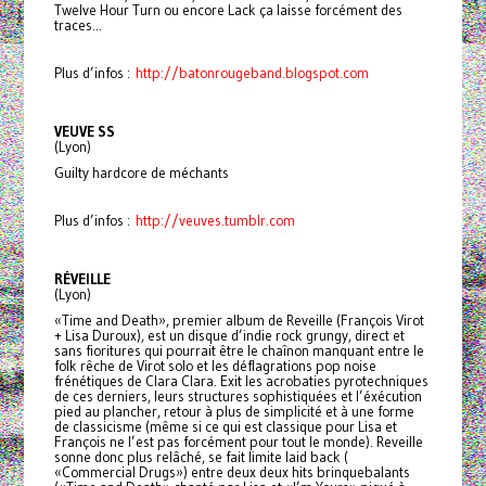
Twelve Hour Turn ou encore Lack ça laisse forcément des
traces...
Plus d’infos :
http://batonrougeband.blogspot.com
VEUVE SS
(Lyon)
Guilty hardcore de méchants
Plus d’infos :
http://veuves.tumblr.com
RÉVEILLE
(Lyon)
«Time and Death», premier album de Reveille (François Virot
+ Lisa Duroux), est un disque d’indie rock grungy, direct et
sans fioritures qui pourrait être le chaînon manquant entre le
folk rêche de Virot solo et les déflagrations pop noise
frénétiques de Clara Clara. Exit les acrobaties pyrotechniques
de ces derniers, leurs structures sophistiquées et l’éxécution
pied au plancher, retour à plus de simplicité et à une forme
de classicisme (même si ce qui est classique pour Lisa et
François ne l’est pas forcément pour tout le monde). Reveille
sonne donc plus relâché, se fait limite laid back (
«Commercial Drugs») entre deux deux hits brinquebalants