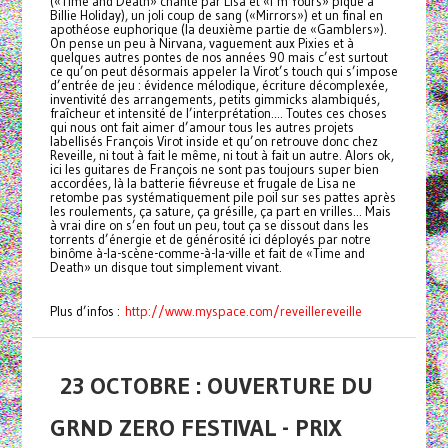
(«Time and Death» chanté par Lisa et «I’m Yours» piqué à
Billie Holiday), un joli coup de sang («Mirrors») et un final en
apothéose euphorique (la deuxième partie de «Gamblers»).
On pense un peu à Nirvana, vaguement aux Pixies et à
quelques autres pontes de nos années 90 mais c’est surtout
ce qu’on peut désormais appeler la Virot’s touch qui s’impose
d’entrée de jeu : évidence mélodique, écriture décomplexée,
inventivité des arrangements, petits gimmicks alambiqués,
fraîcheur et intensité de l’interprétation.... Toutes ces choses
qui nous ont fait aimer d’amour tous les autres projets
labellisés François Virot inside et qu’on retrouve donc chez
Reveille, ni tout à fait le même, ni tout à fait un autre. Alors ok,
ici les guitares de François ne sont pas toujours super bien
accordées, là la batterie fiévreuse et frugale de Lisa ne
retombe pas systématiquement pile poil sur ses pattes après
les roulements, ça sature, ça grésille, ça part en vrilles... Mais
à vrai dire on s’en fout un peu, tout ça se dissout dans les
torrents d’énergie et de générosité ici déployés par notre
binôme à-la-scène-comme-à-la-ville et fait de «Time and
Death» un disque tout simplement vivant.
Plus d’infos :
http://www.myspace.com/reveillereveille
23 OCTOBRE : OUVERTURE DU
GRND ZERO FESTIVAL - PRIX