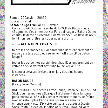
Samedi 22 Janvier - 20h30
Concert gratuit
Bâton Rouge + Veuve SS
+ Réveille
Concert GRATOS pour la sortie du LP/CD de Baton Rouge
«fragments d’eux memes» sur Purepainsugar / Bakery Outlet
et aussi la demo K7 «schlass» de Veuve SS !! Les Réveille nous
font l’honneur d’être les super guest surprise
sinon ATTENTION : CONTEST !!
toutes les personnes qui viendront habillées entièrement de
rouge de la tete aux pieds se verront offrir un LP de Baton
Rouge !
toutes les personnes qui viendront habillées entièrement en
veuve de SS se verront offrir une K7 de Veuve SS !
le contest sera supervisé par un jury des plus hautes
instances
BATON ROUGE
(Lyon / Villié-Morgon)
BATON ROUGE ou encore Carton Rouge, Baton de Pluie ou Red
Stick pour les intimes débarque fraîchement dans la scène
punk lyonnaise, né sur les cendres encore chaudes de Daïtro
avec un retour plus franc à leurs premiers amours
emonoisepunk etc... Dix voire quinze ans passés à écouter
Sonic Youth, Television, Mission Of Burma, Unwound voire