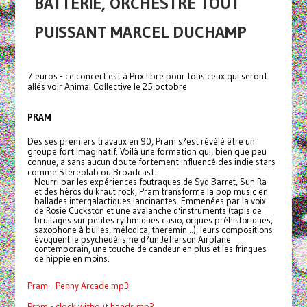
BATTERIE, ORCHESTRE TOUT
PUISSANT MARCEL DUCHAMP
7 euros - ce concert est à Prix libre pour tous ceux qui seront
allés voir Animal Collective le 25 octobre
PRAM
Dès ses premiers travaux en 90, Pram s?est révélé être un
groupe fort imaginatif. Voilà une formation qui, bien que peu
connue, a sans aucun doute fortement influencé des indie stars
comme Stereolab ou Broadcast.
Nourri par les expériences foutraques de Syd Barret, Sun Ra
et des héros du kraut rock, Pram transforme la pop music en
ballades intergalactiques lancinantes. Emmenées par la voix
de Rosie Cuckston et une avalanche d'instruments (tapis de
bruitages sur petites rythmiques casio, orgues préhistoriques,
saxophone à bulles, mélodica, theremin...), leurs compositions
évoquent le psychédélisme d?un Jefferson Airplane
contemporain, une touche de candeur en plus et les fringues
de hippie en moins.
Pram - Penny Arcade.mp3
Pram - clock without hands.mp3