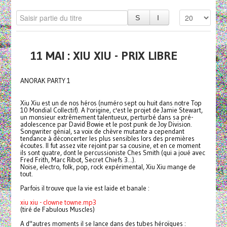
11 MAI : XIU XIU - PRIX LIBRE
ANORAK PARTY 1
Xiu Xiu est un de nos héros (numéro sept ou huit dans notre Top
10 Mondial Collectif). A l'origine, c'est le projet de Jamie Stewart,
un monsieur extrêmement talentueux, perturbé dans sa pré-
adolescence par David Bowie et le post punk de Joy Division.
Songwriter génial, sa voix de chèvre mutante a cependant
tendance à déconcerter les plus sensibles lors des premières
écoutes. Il fut assez vite rejoint par sa cousine, et en ce moment
ils sont quatre, dont le percussioniste Ches Smith (qui a joué avec
Fred Frith, Marc Ribot, Secret Chiefs 3...).
Noise, electro, folk, pop, rock expérimental, Xiu Xiu mange de
tout.
Parfois il trouve que la vie est laide et banale :
xiu xiu - clowne towne.mp3
(tiré de Fabulous Muscles)
A d"autres moments il se lance dans des tubes héroïques :