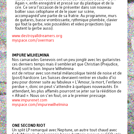
Again », enfin enregistré et pressé sur du plastique et de la
cire. Ce sera l’occasion de le présenter dans son nouveau
boîtier sous cellophane et de le jouer sur scène,
accompagnéd’une partie de sa fratrie. Au programme, murs
de guitares, basse vrombissante, rythmique plombée, clavier
qui fout la gerbe, voix possédées et video projections (qui
foutent la gerbe aussi).
www.destroyalldreamers.org
myspace.com/overmars
IMPURE WILHELMINA
Nos camarades Genevois ont un peu jonglé avec les guitaristes
ces derniers temps mais il semblerait que Christian (Prejudice,
Knut) soit le bon. Impure Wilhelmina
est de retour avec son metal mélancolique teinté de noise et de
(post) hardcore. Les Suisses devraient rentrer en studio d’ici
peu pour donner suite au fabuleux « L’Amour, la mort, l’enfance
perdue », donc on peut s’attendre à quelques nouveautés. En
attendant, les plus affamés pourront se jeter sur la réédition de
« Afraid ». Nous on s’en fout, on a le premier pressage.
www.impurenet.com
myspace.com/impurewilhelmina
ONE SECOND RIOT
Un split LP remarqué avec Neptune, un autre tout chaud avec