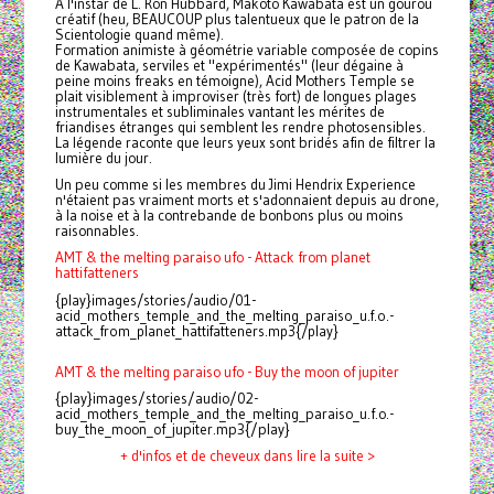
À l'instar de L. Ron Hubbard, Makoto Kawabata est un gourou
créatif (heu, BEAUCOUP plus talentueux que le patron de la
Scientologie quand même).
Formation animiste à géométrie variable composée de copins
de Kawabata, serviles et "expérimentés" (leur dégaine à
peine moins freaks en témoigne), Acid Mothers Temple se
plait visiblement à improviser (très fort) de longues plages
instrumentales et subliminales vantant les mérites de
friandises étranges qui semblent les rendre photosensibles.
La légende raconte que leurs yeux sont bridés afin de filtrer la
lumière du jour.
Un peu comme si les membres du Jimi Hendrix Experience
n'étaient pas vraiment morts et s'adonnaient depuis au drone,
à la noise et à la contrebande de
bonbons
plus ou moins
raisonnables.
AMT & the melting paraiso ufo - Attack from planet
hattifatteners
{play}images/stories/audio/01-
acid_mothers_temple_and_the_melting_paraiso_u.f.o.-
attack_from_planet_hattifatteners.mp3{/play}
AMT & the melting paraiso ufo - Buy the moon of jupiter
{play}images/stories/audio/02-
acid_mothers_temple_and_the_melting_paraiso_u.f.o.-
buy_the_moon_of_jupiter.mp3{/play}
+ d'infos et de cheveux dans lire la suite >