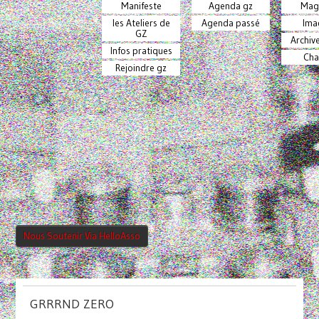
Manifeste
Agenda gz
Mag
les Ateliers de
Agenda passé
Ima
GZ
Archiv
Infos pratiques
Cha
Rejoindre gz
Nous Soutenir Via HelloAsso
GRRRND ZERO