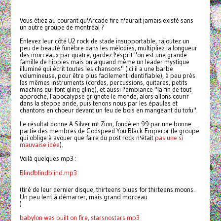
Vous étiez au courant qu'Arcade fire n'aurait jamais existé sans
un autre groupe de montréal ?
Enlevez leur côté U2 rock de stade insupportable, rajoutez un
peu de beauté funèbre dans les mélodies, multipliez la longueur
des morceaux par quatre, gardez l'esprit "on est une grande
famille de hippies mais on a quand même un leader mystique
illuminé qui écrit toutes les chansons" (ici il a une barbe
volumineuse, pour être plus facilement identifiable), à peu près
les mêmes instruments (cordes, percussions, guitares, petits
machins qui font gling gling), et aussi l'ambiance "la fin de tout
approche, l'apocalypse grignote le monde, alors allons courir
dans la steppe aride, puis tenons nous par les épaules et
chantons en choeur devant un feu de bois en mangeant du tofu".
Le résultat donne A Silver mt Zion, fondé en 99 par une bonne
partie des membres de Godspeed You Black Emperor (le groupe
qui oblige à avouer que faire du post rock n'était
pas une si
mauvaise idée
).
Voilà quelques mp3 :
Blindblindblind.mp3
(tiré de leur dernier disque, thirteens blues for thirteens moons.
Un peu lent à démarrer, mais grand morceau
)
babylon was built on fire, starsnostars.mp3