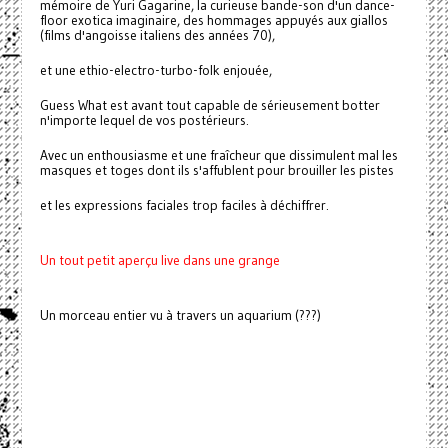
mémoire de Yuri Gagarine, la curieuse bande-son d'un dance-
floor exotica imaginaire, des hommages appuyés aux giallos
(films d'angoisse italiens des années 70),
et une ethio-electro-turbo-folk enjouée,
Guess What est avant tout capable de sérieusement botter
n'importe lequel de vos postérieurs.
Avec un enthousiasme et une fraîcheur que dissimulent mal les
masques et toges dont ils s'affublent pour brouiller les pistes
et les expressions faciales trop faciles à déchiffrer.
Un tout petit aperçu live dans une grange
Un morceau entier vu à travers un aquarium (???)