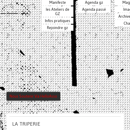
Manifeste
Agenda gz
Mag
les Ateliers de
Agenda passé
Ima
GZ
Archiv
Infos pratiques
Cha
Rejoindre gz
Nous Soutenir Via HelloAsso
LA TRIPERIE