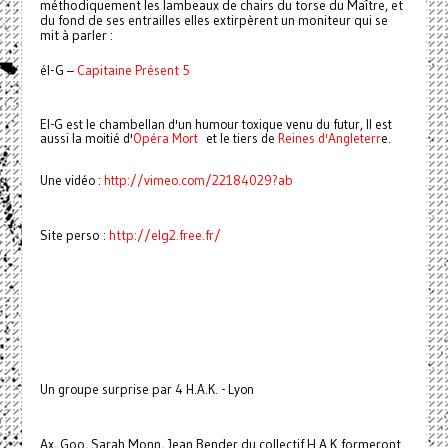
méthodiquement les lambeaux de chairs du torse du Maître, et
du fond de ses entrailles elles extirpèrent un moniteur qui se
mit à parler :
él-G –
Capitaine Présent 5
El-G est le chambellan d'un humour toxique venu du futur, Il est
aussi la moitié d'
Opéra Mort
et le tiers de
Reines d'Angleterr
e.
Une vidéo :
http://vimeo.com/22184029?ab
Site perso :
http://elg2.free.fr/
Un groupe surprise par 4 H.A.K. - Lyon
Ax, Goo, Sarah Monn, Jean Bender du collectif H.A.K formeront