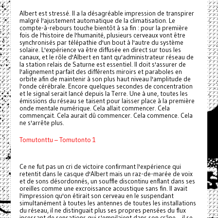
Albert est stressé. Il a la désagréable impression de transpirer
malgré l'ajustement automatique de la climatisation. Le
compte-à-rebours touche bientôt à sa fin : pour la première
fois de l'histoire de l'humanité, plusieurs cerveaux vont être
synchronisés par télépathie d'un bout à l'autre du système
solaire. L'expérience va être diffusée en direct sur tous les
canaux, et le rôle d'Albert en tant qu'administrateur réseau de
la station relais de Saturne est essentiel. Il doit s'assurer de
l'alignement parfait des différents miroirs et paraboles en
orbite afin de maintenir à son plus haut niveau l'amplitude de
l'onde cérébrale. Encore quelques secondes de concentration
et le signal serait lancé depuis la Terre. Une à une, toutes les
émissions du réseau se taisent pour laisser place à la première
onde mentale numérique. Cela allait commencer. Cela
commençait. Cela aurait dû commencer. Cela commence. Cela
ne s'arrête plus.
Tomutonttu – Tomutonto 1
Ce ne fut pas un cri de victoire confirmant l'expérience qui
retentit dans le casque d'Albert mais un raz-de-marée de voix
et de sons désordonnés, un souffle discontinu enflant dans ses
oreilles comme une excroissance acoustique sans fin. Il avait
l'impression qu'on étirait son cerveau en le suspendant
simultanément à toutes les antennes de toutes les installations
du réseau, il ne distinguait plus ses propres pensées du flux
incessant de sensations qui s'empilaient dans son crâne – il se