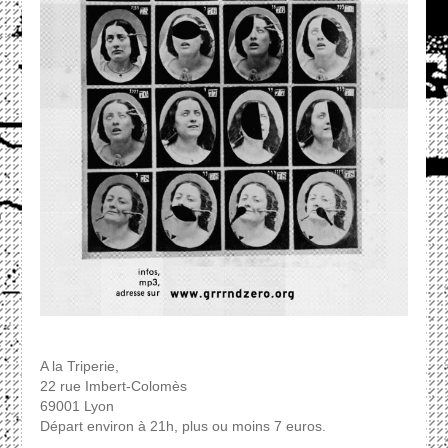
A la Triperie,
22 rue Imbert-Colomès
69001 Lyon
Départ environ à 21h, plus ou moins 7 euros.