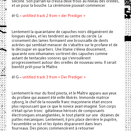
silicone. Son parrain lui creusa deux trous au niveau des oreilles,
et un pour la bouche. La cérémonie pouvait commencer.
él-G –
untitled track 2 from « der Prediger »
Lentement la quarantaine de capuches noirs dégainèrent de
longues épées, et les tendirent au centre du cercle. Le
croisement des lames formaient une broussaille de dents
acérées qui semblait menacer de s'abattre sur le profane et de
le découper en quartiers. Une litanie s'éleva doucement,
quarante voix inhumaines sortirent des capuches comme
autant de tentacules sonores qui s'enroulèrent
progressivement autour des oreilles de nouveau venu. Il serait
bientôt prêt pour le Maître.
él-G –
untitled track 3 from « Der Prediger »
Lentement le mur du fond pivota, et le Maître apparu aux yeux
du profane qui avaient été enfin libérés. Immonde matrice
cyborg, le chef de la nouvelle franc-maçonnerie était encore
plus repoussant que ce que le novice avait imaginé. Son corps
n'était qu'un tronc gélatineux hérissés de composants
électroniques ensanglantées, le tout planté sur une dizaines de
pattes mécaniques. Lentement, il pris place derrière le pupitre,
l'assemblée se tut et les épées disparurent dans leurs
fourreaux. Des pinces commencèrent à retourner