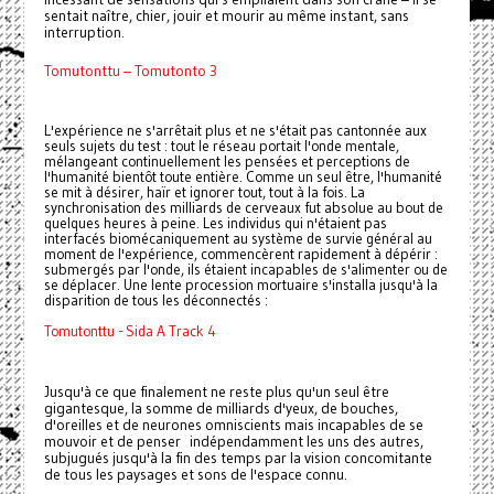
sentait naître, chier, jouir et mourir au même instant, sans
interruption.
Tomutonttu – Tomutonto 3
L'expérience ne s'arrêtait plus et ne s'était pas cantonnée aux
seuls sujets du test : tout le réseau portait l'onde mentale,
mélangeant continuellement les pensées et perceptions de
l'humanité bientôt toute entière. Comme un seul être, l'humanité
se mit à désirer, haïr et ignorer tout, tout à la fois. La
synchronisation des milliards de cerveaux fut absolue au bout de
quelques heures à peine. Les individus qui n'étaient pas
interfacés biomécaniquement au système de survie général au
moment de l'expérience, commencèrent rapidement à dépérir :
submergés par l'onde, ils étaient incapables de s'alimenter ou de
se déplacer. Une lente procession mortuaire s'installa jusqu'à la
disparition de tous les déconnectés :
Tomutonttu - Sida A Track 4
Jusqu'à ce que finalement ne reste plus qu'un seul être
gigantesque, la somme de milliards d'yeux, de bouches,
d'oreilles et de neurones omniscients mais incapables de se
mouvoir et de penser indépendamment les uns des autres,
subjugués jusqu'à la fin des temps par la vision concomitante
de tous les paysages et sons de l'espace connu.