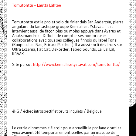
Tomutonttu – Lautta Lähtee
Tomutonttu est le projet solo du finlandais Jan Anderzén, pierre
angulaire du fantastique groupe Kemialliset Ystävät. Il est
intervient aussi de façon plus ou moins appuyé dans Avarus et
Anaksimandros. Difficile de compter ses nombreuses
collaborations avec tous ses collègues finnois du label Fonal
(Kuupuu, Lau Nau, Fricara Pacchu...). Il a aussi sorti des trucs sur
Ultra Eczema, Fat Cat, Dekorder, Taped Sounds, Lal Lal Lal,
KRAAK...
Site perso :
http://www.kemiallisetystavat.com/tomutonttu/
él-G / échec introspectif et bruits inquiets / Belgique
Le cercle d'hommes s'élargit pour accueillir le profane dont les
yeux avaient été temporairement scellés par un masque de