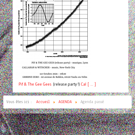
Pif
& The Gee Gees
(release party !)
C
a
l [ ... ]
Vous êtes ici :
Accueil
AGENDA
Agenda passé