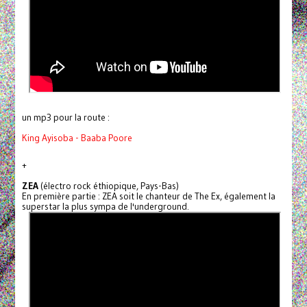
un mp3 pour la route :
King Ayisoba - Baaba Poore
+
ZEA
(électro rock éthiopique, Pays-Bas)
En première partie : ZEA soit le chanteur de The Ex, également la
superstar la plus sympa de l'underground.