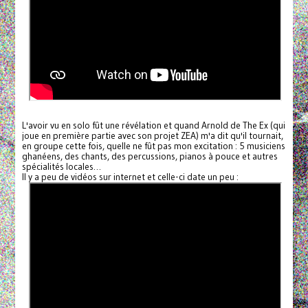
L'avoir vu en solo fût une révélation et quand Arnold de The Ex (qui
joue en première partie avec son projet ZEA) m'a dit qu'il tournait,
en groupe cette fois, quelle ne fût pas mon excitation : 5 musiciens
ghanéens, des chants, des percussions, pianos à pouce et autres
spécialités locales…
Il y a peu de vidéos sur internet et celle-ci date un peu :