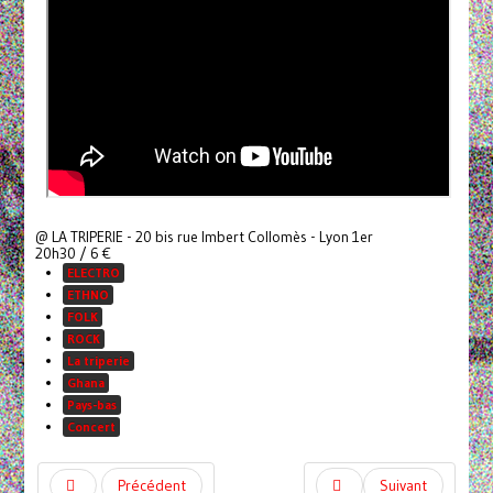
@ LA TRIPERIE - 20 bis rue Imbert Collomès - Lyon 1er
20h30 / 6 €
ELECTRO
ETHNO
FOLK
ROCK
La triperie
Ghana
Pays-bas
Concert
Précédent
Suivant