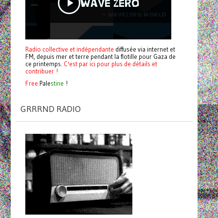
Radio collective et indépendante
diffusée via internet et
FM, depuis mer et terre pendant la flotille pour Gaza de
ce printemps.
C'est par ici pour plus de détails et
contribuer !
Free
Pale
stine
!
GRRRND RADIO