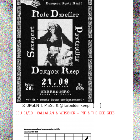
⚔️ URGENTE PISSE & @forbiddenkeepr [ ... ]
JEU 01/10 : CALLAHAN & WITSCHER + PIF & THE GEE GEES