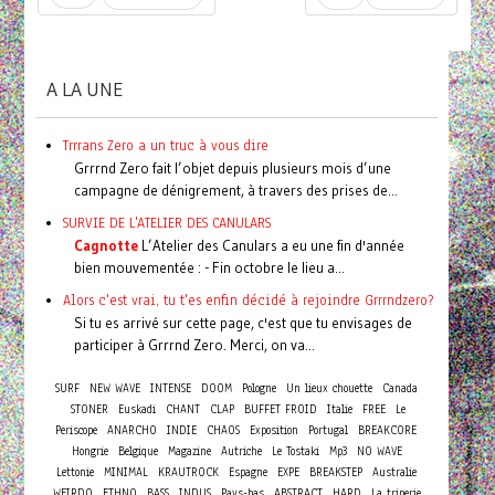
A LA UNE
Trrrans Zero a un truc à vous dire
Grrrnd Zero fait l’objet depuis plusieurs mois d’une
campagne de dénigrement, à travers des prises de...
SURVIE DE L'ATELIER DES CANULARS
Cagnotte
L’Atelier des Canulars a eu une fin d'année
bien mouvementée : - Fin octobre le lieu a...
Alors c'est vrai, tu t'es enfin décidé à rejoindre Grrrndzero?
Si tu es arrivé sur cette page, c'est que tu envisages de
participer à Grrrnd Zero. Merci, on va...
SURF
NEW WAVE
INTENSE
DOOM
Pologne
Un lieux chouette
Canada
STONER
Euskadi
CHANT
CLAP
BUFFET FROID
Italie
FREE
Le
Periscope
ANARCHO
INDIE
CHAOS
Exposition
Portugal
BREAKCORE
Hongrie
Belgique
Magazine
Autriche
Le Tostaki
Mp3
NO WAVE
Lettonie
MINIMAL
KRAUTROCK
Espagne
EXPE
BREAKSTEP
Australie
WEIRDO
ETHNO
BASS
INDUS
Pays-bas
ABSTRACT
HARD
La triperie