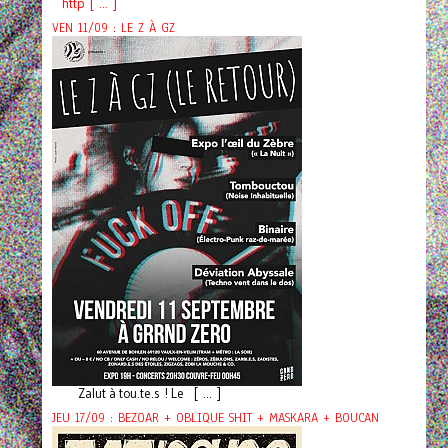
http [ ... ]
VEN 11/09 : LE Z À GZ
Zalut à tou.te.s ! Le [ ... ]
JEU 17/09 : BEZOAR + OBLIQUE SHIT + MASKARA + BOUCAN