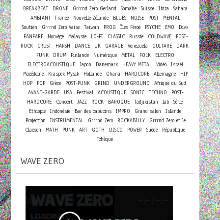
BREAKBEAT
DRONE
Grrrnd Zero Gerland
Somalie
Suisse
Ibiza
Sahara
AMBIANT
France
Nouvelle-Zélande
BLUES
NOISE
POST
MENTAL
Soutien
Grrrnd Zero Vaise
Taiwan
PROG
Îles Féroé
PSYCHE
EMO
Divx
FANFARE
Norvège
Malaysie
LO-FI
CLASSIC
Russie
COLDWAVE
POST-
ROCK
CRUST
HARSH
DANCE
UK
GARAGE
Venezuela
GUITARE
DARK
FUNK
DRUM
Finlande
Numérique
METAL
FOLK
ELECTRO
ELECTROACOUSTIQUE
Japon
Danemark
HEAVY METAL
Vidéo
Israel
Macédoine
Kraspek Mysik
Hollande
Ghana
HARDCORE
Allemagne
HIP
HOP
POP
Grèce
POST-PUNK
GRIND
UNDERGROUND
Afrique du Sud
AVANT-GARDE
USA
Festival
ACOUSTIQUE
SONIC
TECHNO
POST-
Concert
HARDCORE
JAZZ
ROCK
BAROQUE
Tadjikistan
lab
Série
Ethiopie
Indonésie
Bar des capucins
IMPRO
Grand salon
Islande
Projection
INSTRUMENTAL
Grrrnd Zero
ROCKABILLY
Grrrnd Zero et le
Clacson
MATH
PUNK
ART
GOTH
DISCO
POWER
Suède
République
Tchèque
WAVE ZERO