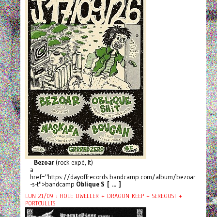
Bezoar
(rock expé, It)
a
href="https://dayoffrecords.bandcamp.com/album/bezoar
-s-t">bandcamp
Oblique S [ ... ]
LUN 21/09 : HOLE DWELLER + DRAGON KEEP + SEREGOST +
PORTCULLIS