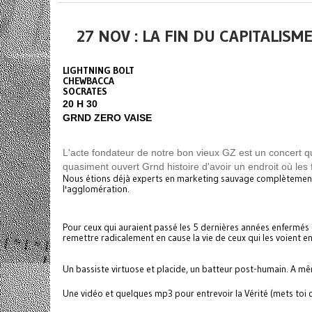
27 NOV : LA FIN DU CAPITALISM
LIGHTNING BOLT
CHEWBACCA
SOCRATES
20 H 30
GRND ZERO VAISE
L'acte fondateur de notre bon vieux GZ est un concert qui 
quasiment ouvert Grnd histoire d'avoir un endroit où les 
Nous étions déjà experts en marketing sauvage complètement 
l'agglomération.
Pour ceux qui auraient passé les 5 dernières années enfermés
remettre radicalement en cause la vie de ceux qui les voient en
Un bassiste virtuose et placide, un batteur post-humain. A même
Une vidéo et quelques mp3 pour entrevoir la Vérité (mets toi d