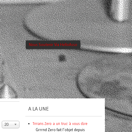
Nous Soutenir Via HelloAsso
A LA UNE
Trrrans Zero a un truc à vous dire
20
Grrrnd Zero fait l’objet depuis