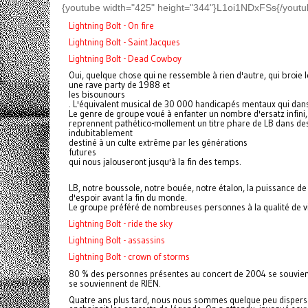
{youtube width="425" height="344"}L1oi1NDxFSs{/youtu
Lightning Bolt - On fire
Lightning Bolt - Saint Jacques
Lightning Bolt - Dead Cowboy
Oui, quelque chose qui ne ressemble à rien d'autre, qui broie l
une rave party de 1988 et
les bisounours
. L'équivalent musical de 30 000 handicapés mentaux qui danse
Le genre de groupe voué à enfanter un nombre d'ersatz infini
reprennent pathético-mollement un titre phare de LB dans des
indubitablement
destiné à un culte extrême par les générations
futures
qui nous jalouseront jusqu'à la fin des temps.
LB
, notre boussole, notre bouée, notre étalon, la puissance de l
d'espoir avant la fin du monde.
Le groupe préféré de nombreuses personnes à la qualité de v
Lightning Bolt - ride the sky
Lightning Bolt - assassins
Lightning Bolt - crown of storms
80 % des personnes présentes au concert de 2004 se souviennen
se souviennent de RIEN.
Quatre ans plus tard, nous nous sommes quelque peu dispersé