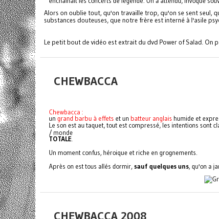
enchainait les concerts de légende. On a attendu, invoqué souv
Alors on oublie tout, qu'on travaille trop, qu'on se sent seul,
substances douteuses, que notre frère est interné à l'asile p
Le petit bout de vidéo est extrait du dvd Power of Salad. On pe
CHEWBACCA
Chewbacca :
un
grand barbu à effets
et un
batteur anglais
humide et expres
Le son est au taquet, tout est compressé, les intentions sont c
/ monde
TOTALE
.
Un moment confus, héroique et riche en grognements.
Après on est tous allés dormir,
sauf quelques uns
, qu'on a j
CHEWBACCA 2008