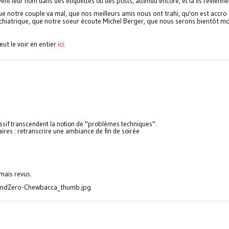
ent leur nom dans des étiquettes ou des posts, attendu encore, et là ils revienne
 que notre couple va mal, que nos meilleurs amis nous ont trahi, qu'on est accro
sychiatrique, que notre soeur écoute Michel Berger, que nous serons bientôt mo
ut le voir en entier
ici
.
sif transcendent la notion de "problèmes techniques".
laires : retranscrire une ambiance de fin de soirée
amais revus.