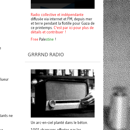
Radio collective et indépendante
diffusée via internet et FM, depuis mer
et terre pendant la flotille pour Gaza de
ce printemps.
C'est par ici pour plus de
détails et contribuer !
Free
Pale
stine
!
e
GRRRND RADIO
 lueur
tants ne
Un arc-en-ciel planté dans le béton.
1001 chansons offertes par les