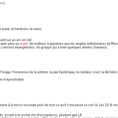
be}
e punk, le hardcore, la noise,
nt sur un arc en ciel.
, avec plus ou
moins
de malheur (rappelons que les anglais millionnaires de Mus
 concerts évangélistes). Un groupe qui a bien quelques années d'avance,
'orage, l'innocence de la victime, la joie hystérique, la candeur crust, la dernière
ie irréprochable.
t à la micro-seconde près de tout ce qu'il s'est passé ce soir là. Les 20 % res
s, errant à la recherche d'occupations, pendant que
LB