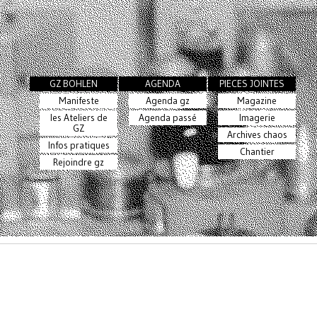
GZ BOHLEN
AGENDA
PIECES JOINTES
Manifeste
Agenda gz
Magazine
les Ateliers de
Agenda passé
Imagerie
GZ
Archives chaos
Infos pratiques
Chantier
Rejoindre gz