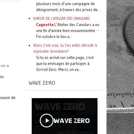
plusieurs mois d’une campagne de
dénigrement, à travers des prises de...
SURVIE DE L'ATELIER DES CANULARS
Cagnotte
L’Atelier des Canulars a eu
une fin d'année bien mouvementée : -
Fin octobre le lieu a...
Alors c'est vrai, tu t'es enfin décidé à
rejoindre Grrrndzero?
Si tu es arrivé sur cette page, c'est
que tu envisages de participer à
 on a
Grrrnd Zero. Merci, on va...
ans
WAVE ZERO
ouvoir de