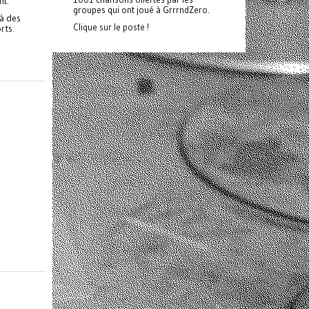
nt.
groupes qui ont joué à GrrrndZero.
 à des
Clique sur le poste !
rts.