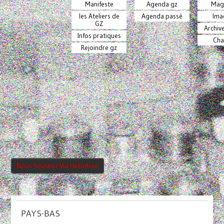
Manifeste
Agenda gz
Mag
les Ateliers de
Agenda passé
Ima
GZ
Archiv
Infos pratiques
Cha
Rejoindre gz
Nous Soutenir Via HelloAsso
PAYS-BAS