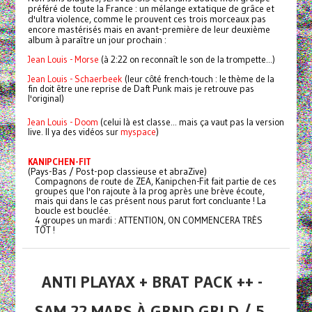
préféré de toute la France : un mélange extatique de grâce et
d'ultra violence, comme le prouvent ces trois morceaux pas
encore mastérisés mais en avant-première de leur deuxième
album à paraître un jour prochain :
Jean Louis - Morse
(à 2:22 on reconnaît le son de la trompette...)
Jean Louis - Schaerbeek
(leur côté french-touch : le thème de la
fin doit être une reprise de Daft Punk mais je retrouve pas
l'original)
Jean Louis - Doom
(celui là est classe... mais ça vaut pas la version
live. Il ya des vidéos sur
myspace
)
KANIPCHEN-FIT
(Pays-Bas / Post-pop classieuse et abraZive)
Compagnons de route de ZEA, Kanipchen-Fit fait partie de ces
groupes que l'on rajoute à la prog après une brève écoute,
mais qui dans le cas présent nous parut fort concluante ! La
boucle est bouclée.
4 groupes un mardi : ATTENTION, ON COMMENCERA TRÈS
TÔT !
ANTI PLAYAX + BRAT PACK ++ -
SAM 22 MARS À GRND GRLD / 5