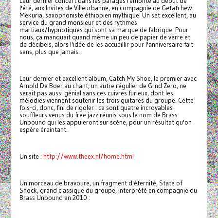
Leur dernier concert dans les parages remonte au début de
l'été, aux Invites de Villeurbanne, en compagnie de Getatchew
Mekuria, saxophoniste éthiopien mythique. Un set excellent, au
service du grand monsieur et des rythmes
martiaux/hypnotiques qui sont sa marque de fabrique. Pour
nous, ça manquait quand même un peu de papier de verre et
de décibels, alors l'idée de les accueillir pour l'anniversaire fait
sens, plus que jamais.
Leur dernier et excellent album, Catch My Shoe, le premier avec
Arnold De Boer au chant, un autre régulier de Grnd Zero, ne
serait pas aussi génial sans ces cuivres furieux, dont les
mélodies viennent soutenir les trois guitares du groupe. Cette
fois-ci, donc, fini de rigoler : ce sont quatre incroyables
souffleurs venus du free jazz réunis sous le nom de Brass
Unbound qui les appuieront sur scène, pour un résultat qu'on
espère éreintant.
Un site :
http://www.theex.nl/home.html
Un morceau de bravoure, un fragment d'éternité, State of
Shock, grand classique du groupe, interprété en compagnie du
Brass Unbound en 2010 :