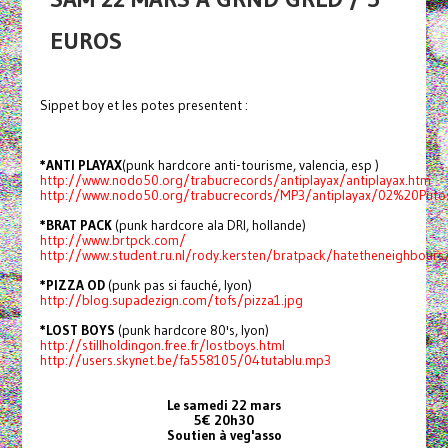
EUROS
Sippet boy et les potes presentent :
*ANTI PLAYAX
(punk hardcore anti-tourisme, valencia, esp )
http://www.nodo50.org/trabucrecords/antiplayax/antiplayax.htm
http://www.nodo50.org/trabucrecords/MP3/antiplayax/02%20Pu
*BRAT PACK
(punk hardcore ala DRI, hollande)
http://www.brtpck.com/
http://www.student.ru.nl/rody.kersten/bratpack/hatetheneighbour
*PIZZA OD
(punk pas si fauché, lyon)
http://blog.supadezign.com/tofs/pizza1.jpg
*LOST BOYS
(punk hardcore 80's, lyon)
http://stillholdingon.free.fr/lostboys.html
http://users.skynet.be/fa558105/04tutablu.mp3
Le samedi 22 mars
5€ 20h30
Soutien à veg'asso