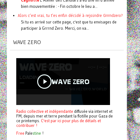
bien mouvementée : - Fin octobre le lieu a...
Alors c'est vrai, tu t'es enfin décidé à rejoindre Grrrndzero?
Si tu es arrivé sur cette page, c'est que tu envisages de
participer à Grrrnd Zero. Merci, on va...
WAVE ZERO
Radio collective et indépendante
diffusée via internet et
FM, depuis mer et terre pendant la flotille pour Gaza de
ce printemps.
C'est par ici pour plus de détails et
contribuer !
Free
Pale
stine
!