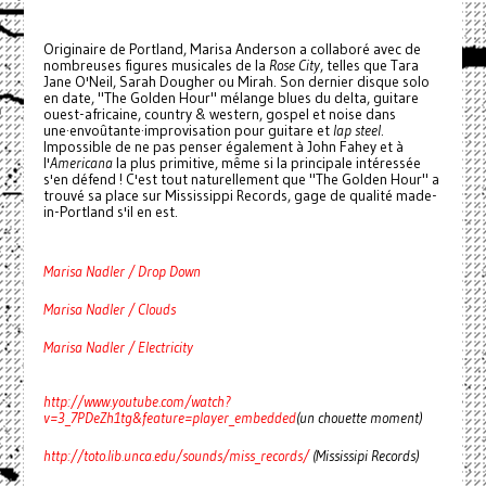
Originaire de Portland, Marisa Anderson a collaboré avec de
nombreuses figures musicales de la
Rose City
, telles que Tara
Jane O'Neil, Sarah Dougher ou Mirah. Son dernier disque solo
en date, "The Golden Hour" mélange blues du delta, guitare
ouest-africaine, country & western, gospel et noise dans
une·envoûtante·improvisation pour guitare et
lap steel
.
Impossible de ne pas penser également à John Fahey et à
l'
Americana
la plus primitive, même si la principale intéressée
s'en défend ! C'est tout naturellement que "The Golden Hour" a
trouvé sa place sur Mississippi Records, gage de qualité made-
in-Portland s'il en est.
Marisa Nadler / Drop Down
Marisa Nadler / Clouds
Marisa Nadler / Electricity
http://www.youtube.com/watch?
v=3_7PDeZh1tg&feature=player_embedded
(un chouette moment)
http://toto.lib.unca.edu/sounds/miss_records/
(Mississipi Records)