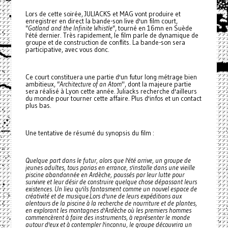
Lors de cette soirée, JULIACKS et MAG vont produire et
enregistrer en direct la bande-son live d'un film court,
"Gotland and the Infinite Whistle"
, tourné en 16mn en Suède
l'été dernier. Très rapidement, le film parle de dynamique de
groupe et de construction de conflits. La bande-son sera
participative, avec vous donc.
Ce court constituera une partie d'un futur long métrage bien
ambitieux,
"Architecture of an Atom
", dont la majeure partie
sera réalisé à Lyon cette année. Juliacks recherche d'ailleurs
du monde pour tourner cette affaire. Plus d'infos et un contact
plus bas.
Une tentative de résumé du synopsis du film :
Quelque part dans le futur, alors que l'été arrive, un groupe de
jeunes adultes, tous parias en errance, s'installe dans une vieille
piscine abandonnée en Ardèche, poussés par leur lutte pour
survivre et leur désir de construire quelque chose dépassant leurs
existences. Un lieu qu'ils fantasment comme un nouvel espace de
créativité et de musique.
Lors d'une de leurs expéditions aux
alentours de la piscine à la recherche de nourriture et de plantes,
en explorant les montagnes d'Ardèche où les premiers hommes
commencèrent à faire des instruments, à représenter le monde
autour d'eux et à contempler l'inconnu, le groupe découvrira un