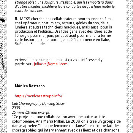
étrange objet, une sculpture irrésistible, qui les emportera dans
d'autres mondes, modifiera leurs conduites jusqu'à faire muter le
cours de leurs vies.
JULIACKS cherche des collaborateurs pour tourner ce film :
chef opérateur, costumiers, acteurs, génies du son, de la
lumière et autres techniciens magiques, mais aussi pour la
production et l'édition... Bref des gens avec des idées et de
l'énergie pour mai, juin, juillet et août pour mener à terme
cette histoire dont le tournage a déjà commencé en Italie,
Suède et Finlande.
écrivez lui donc un gentil mail si ça vous intéresse d'y
participer :
juliacks@gmail.com
Mónica Restrepo
http://monicarestrepo.info/
Cali Choreography Dancing Show
2009
25 mins (10 min excerpt)
"Ce projet est une collaboration avec une autre artiste
colombienne, Ana María Millán. En 2008 on a créé un groupe de
danse appelée "La ligue féminine de danse". Le groupe fait des
chorégraphies qui interviennent avec des lieux et des chansons