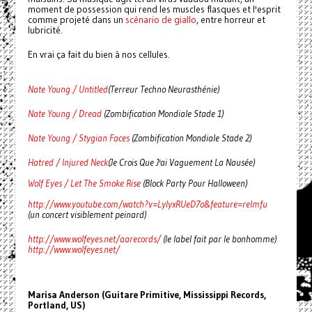
moment de possession qui rend les muscles flasques et l'esprit
comme projeté dans un
scénario de giallo
, entre horreur et
lubricité.
En vrai ça fait du bien à nos cellules.
Nate Young / Untitled
(Terreur Techno Neurasthénie)
Nate Young / Dread
(Zombification Mondiale Stade 1)
Nate Young / Stygian Faces
(Zombification Mondiale Stade 2)
Hatred / Injured Neck
(Je Crois Que J'ai Vaguement La Nausée)
Wolf Eyes / Let The Smoke Rise
(Block Party Pour Halloween)
http://www.youtube.com/watch?v=LylyxRUeD7o&feature=relmfu
(un concert visiblement peinard)
http://www.wolfeyes.net/aarecords/
(le label fait par le bonhomme)
http://www.wolfeyes.net/
Marisa Anderson (Guitare Primitive, Mississippi Records,
Portland, US)