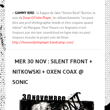
+
GAMMY BIRD
: la frappe de Jake "Action Beat" Burton, la
voix de
Dean Of John Player
, les déhanchements "on peut
être une prof d'infographie timide et être coquine quand
même" de Margaux. Pour l'heure ces feignants n'ont
toujours pas mis leur soundcloud en ligne mais on peut
toujours écouter le projet solo de Dean :
http://houseofjohnplayer.bandcamp.com/
.
MER 30 NOV : SILENT FRONT +
NITKOWSKI + OXEN COAX @
SONIC