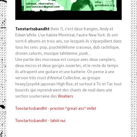
Tonstartssbandht
(hein ?), c'est deux frangins, Andy et
Edwin White. L'un habite Montréal, l'autre New York. Ils ont
sorti 6 albums en trois ans, sur lesquels ils s'éparpillent dans
tous les sens: pop, psychédélisme crasseux, dub rachitique,
drones saturés, musique tahitienne, punk...
Une partie des morceaux est conçue avec deux samplers,
deux micros et deux gorges ouvertes, et le reste du temps
ils attrapent une guitare et une batterie. On pense à une
version très crust d'Animal Collective, au groupe
heavy/psyché japonais High Rise, et surtout à Tic et Tac tout
bourrés qui reprendraient des chants de noël dans une
section souterraine des
Vinatiers
.
Tonstartssbandht - preston ''great-ass'' imfat
Tonstartssbandht - tahiti nui