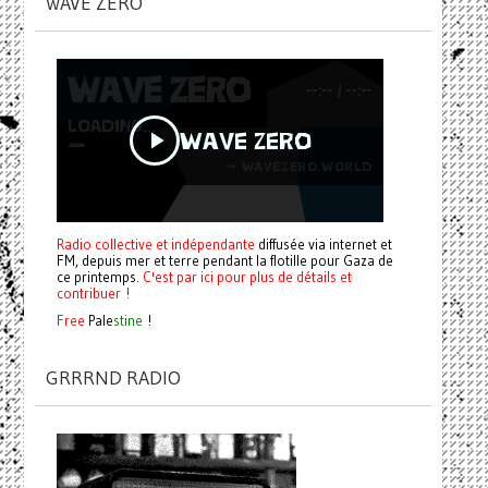
WAVE ZERO
Radio collective et indépendante
diffusée via internet et
FM, depuis mer et terre pendant la flotille pour Gaza de
ce printemps.
C'est par ici pour plus de détails et
contribuer !
Free
Pale
stine
!
GRRRND RADIO