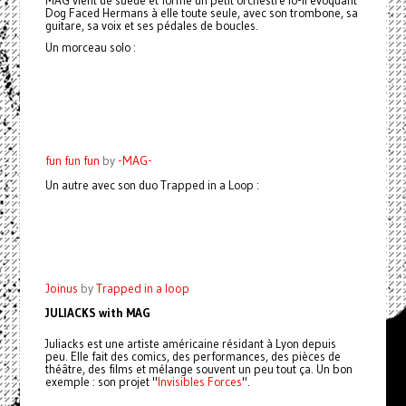
MAG vient de suède et forme un petit orchestre lo-fi évoquant
Dog Faced Hermans à elle toute seule, avec son trombone, sa
guitare, sa voix et ses pédales de boucles.
Un morceau solo :
fun fun fun
by
-MAG-
Un autre avec son duo Trapped in a Loop :
Joinus
by
Trapped in a loop
JULIACKS with MAG
Juliacks est une artiste américaine résidant à Lyon depuis
peu. Elle fait des comics, des performances, des pièces de
théâtre, des films et mélange souvent un peu tout ça. Un bon
exemple : son projet "
Invisibles Forces
".