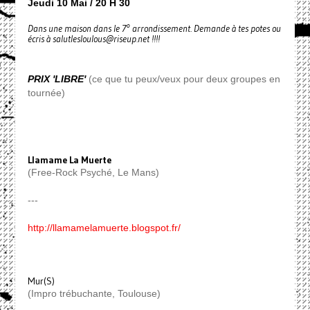
Jeudi 10 Mai / 20 H 30
Dans une maison dans le 7° arrondissement. Demande à tes potes ou
écris à salutlesloulous@riseup.net !!!!
PRIX 'LIBRE'
(ce que tu peux/veux pour deux groupes en
tournée)
Llamame La Muerte
(Free-Rock Psyché, Le Mans)
---
http://llamamelamuerte.blogspot.fr/
Mur(S)
(Impro trébuchante, Toulouse)