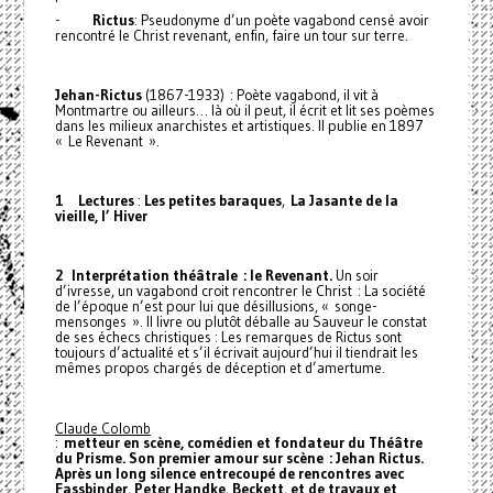
-
Rictus
: Pseudonyme d’un poète vagabond censé avoir
rencontré le Christ revenant, enfin, faire un tour sur terre.
Jehan-Rictus
(1867-1933) : Poète vagabond, il vit à
Montmartre ou ailleurs… là où il peut, il écrit et lit ses poèmes
dans les milieux anarchistes et artistiques. Il publie en 1897
« Le Revenant ».
1 Lectures
:
Les petites baraques
,
La Jasante de la
vieille, l’ Hiver
2 Interprétation théâtrale : le Revenant.
Un soir
d’ivresse, un vagabond croit rencontrer le Christ : La société
de l’époque n’est pour lui que désillusions, « songe-
mensonges ». Il livre ou plutôt déballe au Sauveur le constat
de ses échecs christiques : Les remarques de Rictus sont
toujours d’actualité et s’il écrivait aujourd’hui il tiendrait les
mêmes propos chargés de déception et d’amertume.
Claude Colomb
:
metteur en scène, comédien et fondateur du Théâtre
du Prisme. Son premier amour sur scène : Jehan Rictus.
Après un long silence entrecoupé de rencontres avec
Fassbinder, Peter Handke, Beckett, et de travaux et