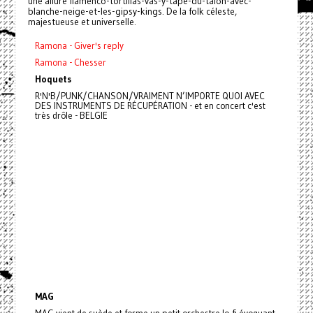
une allure flamenco-tortillas-vas-y-tape-du-talon-avec-
blanche-neige-et-les-gipsy-kings. De la folk céleste,
majestueuse et universelle.
Ramona - Giver's reply
Ramona - Chesser
Hoquets
R'N'B/PUNK/CHANSON/VRAIMENT N’IMPORTE QUOI AVEC
DES INSTRUMENTS DE RÉCUPÉRATION - et en concert c'est
très drôle - BELGIE
MAG