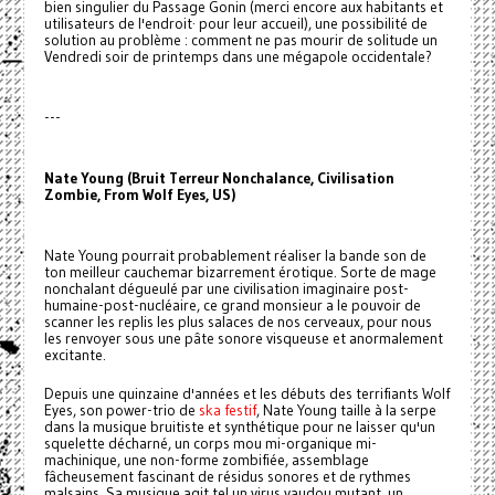
bien singulier du Passage Gonin (merci encore aux habitants et
utilisateurs de l'endroit· pour leur accueil), une possibilité de
solution au problème : comment ne pas mourir de solitude un
Vendredi soir de printemps dans une mégapole occidentale?
---
Nate Young (Bruit Terreur Nonchalance, Civilisation
Zombie, From Wolf Eyes, US)
Nate Young pourrait probablement réaliser la bande son de
ton meilleur cauchemar bizarrement érotique. Sorte de mage
nonchalant dégueulé par une civilisation imaginaire post-
humaine-post-nucléaire, ce grand monsieur a le pouvoir de
scanner les replis les plus salaces de nos cerveaux, pour nous
les renvoyer sous une pâte sonore visqueuse et anormalement
excitante.
Depuis une quinzaine d'années et les débuts des terrifiants Wolf
Eyes, son power-trio de
ska festif
, Nate Young taille à la serpe
dans la musique bruitiste et synthétique pour ne laisser qu'un
squelette décharné, un corps mou mi-organique mi-
machinique, une non-forme zombifiée, assemblage
fâcheusement fascinant de résidus sonores et de rythmes
malsains. Sa musique agit tel un virus vaudou mutant, un