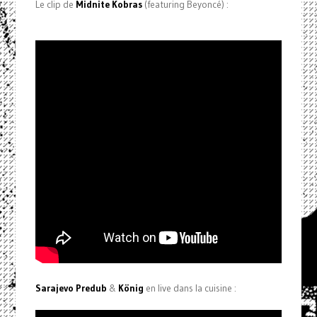
Le clip de
Midnite Kobras
(featuring Beyoncé) :
Sarajevo Predub
&
König
en live dans la cuisine :