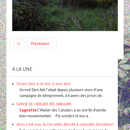
Précédent
A LA UNE
Trrrans Zero a un truc à vous dire
Grrrnd Zero fait l’objet depuis plusieurs mois d’une
campagne de dénigrement, à travers des prises de...
SURVIE DE L'ATELIER DES CANULARS
Cagnotte
L’Atelier des Canulars a eu une fin d'année
bien mouvementée : - Fin octobre le lieu a...
Alors c'est vrai, tu t'es enfin décidé à rejoindre Grrrndzero?