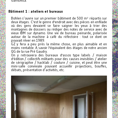
Gambetta.
Bâtiment 1 : ateliers et bureaux
Bohlen s’ouvre sur un premier bâtiment de 500 m² répartis sur
deux étages. C'est le genre d'endroit avec des pièces en enfilade
où des gens devaient se faire saigner les yeux à trier des
montagnes de dossiers ou rédiger des notes de service avec de
vieux IBM sur dynamo. Une vie de bureau peinarde, polarisée
autour de la machine à café du réfectoire : tout ce dont on
pouvait rêver en 1989.
GZ y fera a peu près la même chose, en plus aimable et en
moins rentable. A savoir l'équivalent des étages de notre ancien
QG de la rue Pré Gaudry.
On y retrouvera des bureaux d'assos type labels / maison
d'édition / collectifs militants pour des causes invisibles / atelier
de sérigraphie / hacklab / couture / cuisine, et peut être une
mini-salle conviviale pouvant accueillir projections, bouffes,
débats, présentation d’activités, etc.