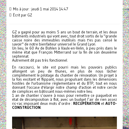
Mis à jour : jeudi 1 mai 2014 14:47
Écrit par
GZ
GZ a gagné pour au moins 5 ans un bout de terrain, et les deux
bâtiments industriels qui vont avec, tout droit sortis de la "grande
caisse noire des immeubles inutilisés mais t'es pas censé le
savoir" de notre bienfaiteur universel le Grand Lyon.
Un lieu, le 60 Av de Bohlen à Vaulx-en-Velin, à peu près dans le
même état que François Mitterrand sur la fin de son deuxième
septennat.
Autrement dit pas très fonctionnel.
En raccourci, le site est pourri mais les pouvoirs publics
allongent un peu de thunes, en plus de nous lâcher
complètement le pilotage du chantier de rénovation. Un projet à
la fois excitant et flippant, nous propulsant dans les dimensions
hostiles de l'urbanisme réglementaire et du BTP, tout en nous
donnant l'occase d'élargir notre champ d'action et notre cercle
de complices en bâtissant nous-mêmes notre lieu.
1 an de chantier s’ouvre à nous pour remettre ce paquebot en
état de décomposition à flot, avec un budget l’air de rien assez
ric-rac imposant deux mots d’ordre :
RECUPÉRATION
et
AUTO-
CONSTRUCTION
.