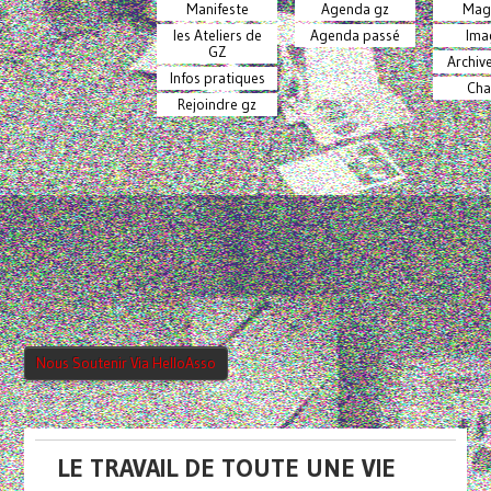
Manifeste
Agenda gz
Mag
les Ateliers de
Agenda passé
Ima
GZ
Archiv
Infos pratiques
Cha
Rejoindre gz
Nous Soutenir Via HelloAsso
LE TRAVAIL DE TOUTE UNE VIE