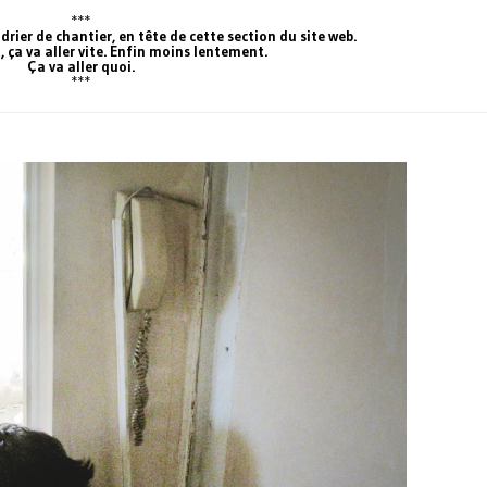
***
drier de chantier, en tête de cette section du site web.
 ça va aller vite. Enfin moins lentement.
Ça va aller quoi.
***