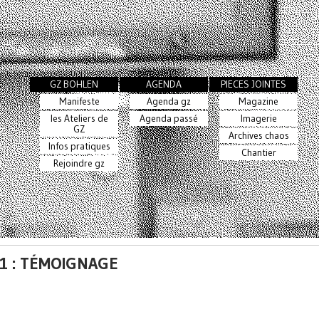
GZ BOHLEN
AGENDA
PIECES JOINTES
Manifeste
Agenda gz
Magazine
les Ateliers de
Agenda passé
Imagerie
GZ
Archives chaos
Infos pratiques
Chantier
Rejoindre gz
1 : TÉMOIGNAGE