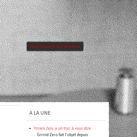
Nous Soutenir Via HelloAsso
A LA UNE
Trrrans Zero a un truc à vous dire
Grrrnd Zero fait l’objet depuis