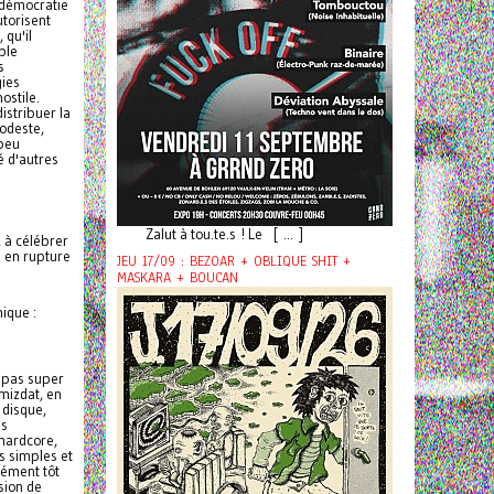
 démocratie
utorisent
 qu'il
ble
s
gies
ostile.
istribuer la
modeste,
 peu
é d'autres
Zalut à tou.te.s ! Le [ ... ]
, à célébrer
s en rupture
JEU 17/09 : BEZOAR + OBLIQUE SHIT +
MASKARA + BOUCAN
mique :
e pas super
amizdat, en
 disque,
es
hardcore,
s simples et
cément tôt
sion de