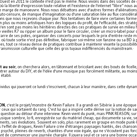
l'Ouest en 2011 le contexte n'est pas le même. Nous vivons dans des sociétés de
 la liberté d'expression toute relative et l'existence de l'internet "libre" nous a
e marge de manoeuvre. Nous nous débattons avec d'autres formes d'aliénations,
auto-censure, de manque d'imagination ou d'une saturation liée au flux considéra
ons que nous reçevons chaque jour. Nos tentatives de faire vivre certaines forme
 plus ou moins artistiques hors des logiques du profit, de l'efficacité, des straté
en sont pas moins les héritières directes des ces pratiques de survie en milieu h
e vieilles K7 ou ripper un album pour le faire circuler, créer un micro-label pour d
arre de ses potes, organiser des concerts pour lesquels le prix d'entrée reste 
, où toute sortie n'est pas définitive, fabriquer soi-même son fanzine ou sa BD à
es, tout ce réseau dense de pratiques contribue à maintenir vivante la possibilit
ransmission culturelle que celle des gros tuyaux indifférenciés du mainstream.·
et au soir
, on cherchera alors, en tâtonnant et bricolant avec des bouts de ficelle
ntrer autour du DIY, et de l'idée d'une musique pas forcément militante, au moin
 établi.
dividus qui joueront ce lundi s'inscrivent, chacun à leur manière, dans cette dyna
SON
, c'est le projet/monstre de Kevin Failure. Il a grandi en Sibérie à une époqu
eux qui sortaient du rang. C'est lui qui a inspiré cette dérive sur la notion de s
 question au détour d'une interview. Kevin vient du punk, mais PINK REASON, sur
usique sombre, lo-fi, enregistrée sur du matériel cheap, qui documente sa vie, s
ents, ses évolutions. Souvent en solo, plus rarement en groupe en mode punk-
s l'effet de drogues, Kevin Failure crée d'étranges paysages hantés, des chanson
 psyché, pleines de reverb, chantées d'une voix égale, qui ne s'écoutent pas for
ant de commencer une journée chargée. Il jouera seul et ce sera une bonne occa