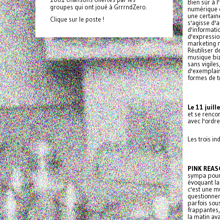
Bien sûr à 
groupes qui ont joué à GrrrndZero.
numérique où
une certain
Clique sur le poste !
s'agisse d'
d'informati
d'expression
marketing n'
Réutiliser d
musique biz
sans vigiles
d'exemplair
formes de t
Le 11 juill
et se renco
avec l'ordre
Les trois in
PINK REA
sympa pour c
évoquant la
c'est une m
questionnem
parfois sou
frappantes,
la matin av