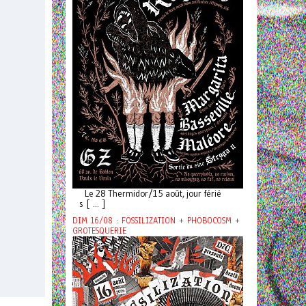
Le 28 Thermidor/15 août, jour férié
s [ ... ]
DIM 16/08 : FOSSILIZATION + PHOBOCOSM +
GROTESQUERIE