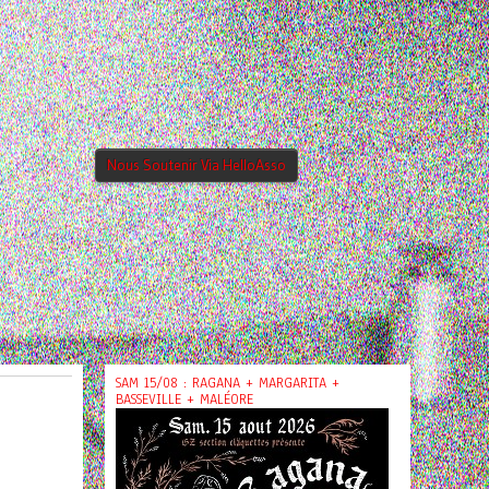
Nous Soutenir Via HelloAsso
SAM 15/08 : RAGANA + MARGARITA +
BASSEVILLE + MALÉORE