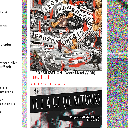
rdits
ement
ndividus
'entre elles
uffisait
FOSSILIZATION
(Death Metal // BR)
http [ ... ]
VEN 11/09 : LE Z À GZ
ale à
 camarade
e du
es dans le
-
e.