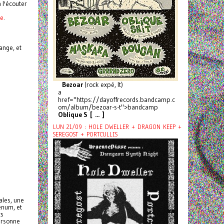
 l'écouter
ze
.
ange, et
Bezoar
(rock expé, It)
a
href="https://dayoffrecords.bandcamp.c
om/album/bezoar-s-t">bandcamp
Oblique S [ ... ]
LUN 21/09 : HOLE DWELLER + DRAGON KEEP +
SEREGOST + PORTCULLIS
ales, une
enum, et
ts
personne