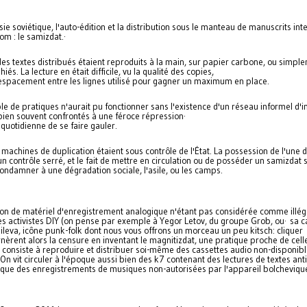
ie soviétique, l'auto-édition et la distribution sous le manteau de manuscrits inte
om : le samizdat.·
des textes distribués étaient reproduits à la main, sur papier carbone, ou simpl
iés. La lecture en était difficile, vu la qualité des copies,
e espacement entre les lignes utilisé pour gagner un maximum en place.
e de pratiques n'aurait pu fonctionner sans l'existence d'un réseau informel d'i
 bien souvent confrontés à une féroce répression·
 quotidienne de se faire gauler.
s machines de duplication étaient sous contrôle de l'État. La possession de l'une d
un contrôle serré, et le fait de mettre en circulation ou de posséder un samizdat s
ondamner à une dégradation sociale, l'asile, ou les camps.
on de matériel d'enregistrement analogique n'étant pas considérée comme illég
es activistes DIY (on pense par exemple à Yegor Letov, du groupe Grob, ou· sa
leva, icône punk-folk dont nous vous offrons un morceau un peu kitsch: cliquer
rnèrent alors la censure en inventant le magnitizdat, une pratique proche de cell
i consiste à reproduire et distribuer soi-même des cassettes audio non-disponibl
n vit circuler à l'époque aussi bien des k7 contenant des lectures de textes anti
 que des enregistrements de musiques non-autorisées par l'appareil bolcheviqu