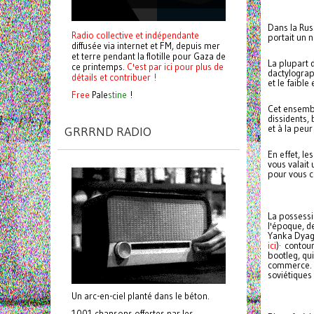
Dans la Russ
Radio collective et indépendante
portait un n
diffusée via internet et FM, depuis mer
et terre pendant la flotille pour Gaza de
La plupart 
ce printemps.
C'est par ici pour plus de
dactylograph
détails et contribuer !
et le faibl
Free
Pale
stine
!
Cet ensembl
dissidents,
et à la peur
GRRRND RADIO
En effet, le
vous valait 
pour vous c
La possessi
l'époque, d
Yanka Dyagi
ici
)· contou
bootleg, qu
commerce. O
soviétiques
Un arc-en-ciel planté dans le béton.
1001 chansons offertes par les