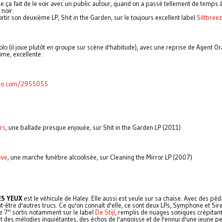
ue ça fait de le voir avec un public autour, quand on a passé tellement de temps à
 noir.
sortir son deuxième LP, Shit in the Garden, sur le toujours excellent label
Siltbree
olo (il joue plutôt en groupe sur scène d'habitude), avec une reprise de Agent Or
me, excellente :
meo.com/2955055
rs
, une ballade presque enjouée, sur Shit in the Garden LP (2011)
eve
, une marche funèbre alcoolisée, sur Cleaning the Mirror LP (2007)
ES YEUX
est le véhicule de Haley. Elle aussi est seule sur sa chaise. Avec des péd
ut-être d'autres trucs. Ce qu'on connaît d'elle, ce sont deux LPs, Symphone et Sir
e 7" sortis notamment sur le label
De Stijl
, remplis de nuages soniques crépitan
 des mélodies inquiétantes, des échos de l'angoisse et de l'ennui d'une jeune 