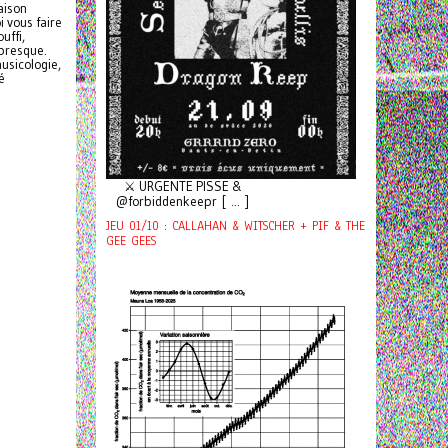
aison
i vous faire
uffi,
 presque.
musicologie,
é
⚔️ URGENTE PISSE &
@forbiddenkeepr [ ... ]
JEU 01/10 : CALLAHAN & WITSCHER + PIF & THE
GEE GEES