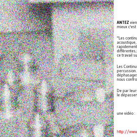
ANTEZ
vien
mieux c'est 
"Les contin
acoustique,
rapidement 
différentes
ce travail s
Les Continu
percussion. 
déphasages 
nous confron
De par leur
le dépassem
une vidéo :
http://www.