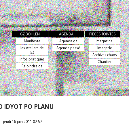
GZ BOHLEN
AGENDA
PIECES JOINTES
Manifeste
Agenda gz
Magazine
les Ateliers de
Agenda passé
Imagerie
GZ
Archives chaos
Infos pratiques
Chantier
Rejoindre gz
O IDYOT PO PLANU
r : jeudi 16 juin 2011 02:57