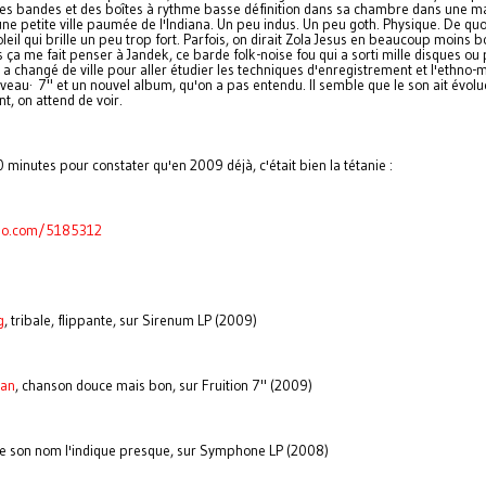
des bandes et des boîtes à rythme basse définition dans sa chambre dans une m
une petite ville paumée de l'Indiana. Un peu indus. Un peu goth. Physique. De quo
oleil qui brille un peu trop fort. Parfois, on dirait Zola Jesus en beaucoup moins bo
s ça me fait penser à Jandek, ce barde folk-noise fou qui a sorti mille disques ou
 a changé de ville pour aller étudier les techniques d'enregistrement et l'ethno-
uveau· 7" et un nouvel album, qu'on a pas entendu. Il semble que le son ait évolu
t, on attend de voir.
 minutes pour constater qu'en 2009 déjà, c'était bien la tétanie :
meo.com/5185312
g
, tribale, flippante, sur Sirenum LP (2009)
han
, chanson douce mais bon, sur Fruition 7" (2009)
e son nom l'indique presque, sur Symphone LP (2008)