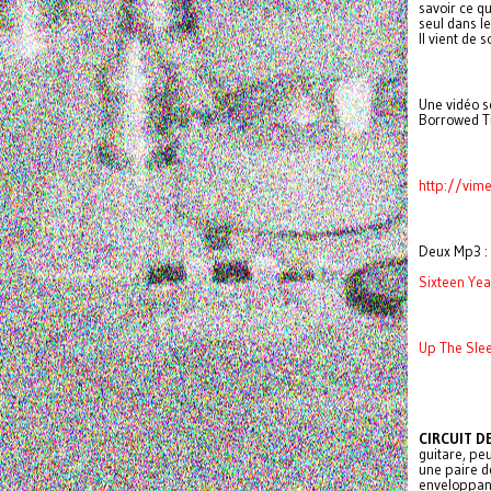
savoir ce q
seul dans le
Il vient de 
Une vidéo s
Borrowed Ti
http://vi
Deux Mp3 :
Sixteen Yea
Up The Sle
CIRCUIT D
guitare, pe
une paire d
enveloppant