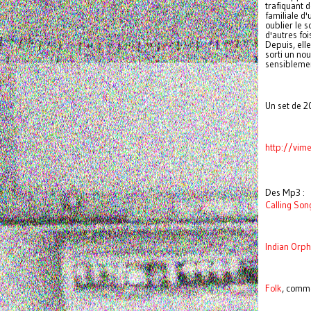
trafiquant 
familiale d'
oublier le s
d'autres foi
Depuis, elle
sorti un no
sensiblemen
Un set de 20
http://vi
Des Mp3 :
Calling Son
Indian Orp
Folk
, comm