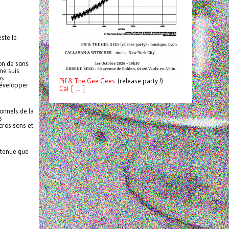
ste le
ion de sons
me suis
ns
Pif
& The Gee Gees
(release party !)
développer
C
a
l [ ... ]
onnels de la
s
cros sons et
retenue que