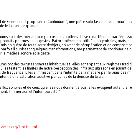
t de Grenoble. Il proposera "Continuum", une pièce solo fascinante, et pour le re
de le laisser s'expliquer :
uums sont des pièces pour percussions frottées. Ils se caractérisent par l'émiss
 produits par mes seuls gestes. J'ai premièrement utilisé des cymbales, mais je 
mis en quête de toute sorte d'objets, souvent de récupération et de compositio
; parfois il subissent quelques transformations, me permettant de continuer de 
ur la matière sonore et le geste.
ums ont des textures sonores inhabituelles, elles échappent aux registres traditi
Elles testent les limites de notre perception des infra aux ultrasons en jouant de
de fréquence. Elles s'immiscent dans l'intimité de la matière par le biais des mi
tent à une saturation auditive par celles de la densité du bruit.
s flux sonores et de ceux qu'elles nous donnent à voir, elles évoquent autant la 
ent, l'immersion et l'intemporalité."
antez.org/limitis.html