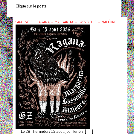
Clique sur le poste !
SAM 15/08 : RAGANA + MARGARITA + BASSEVILLE + MALÉORE
Le 28 Thermidor/15 août, jour férié s [ ... ]