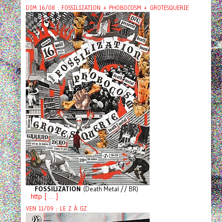
DIM 16/08 : FOSSILIZATION + PHOBOCOSM + GROTESQUERIE
FOSSILIZATION
(Death Metal // BR)
http [ ... ]
VEN 11/09 : LE Z À GZ