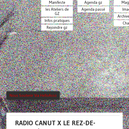
Manifeste
Agenda gz
Mag
les Ateliers de
Agenda passé
Ima
GZ
Archiv
Infos pratiques
Cha
Rejoindre gz
Nous Soutenir Via HelloAsso
RADIO CANUT X LE REZ-DE-