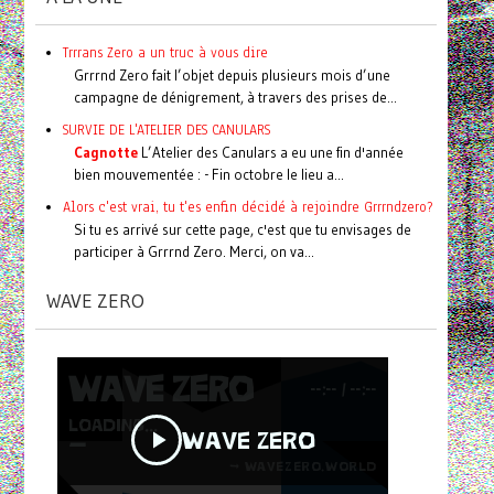
Trrrans Zero a un truc à vous dire
Grrrnd Zero fait l’objet depuis plusieurs mois d’une
campagne de dénigrement, à travers des prises de...
SURVIE DE L'ATELIER DES CANULARS
Cagnotte
L’Atelier des Canulars a eu une fin d'année
bien mouvementée : - Fin octobre le lieu a...
Alors c'est vrai, tu t'es enfin décidé à rejoindre Grrrndzero?
Si tu es arrivé sur cette page, c'est que tu envisages de
participer à Grrrnd Zero. Merci, on va...
WAVE ZERO