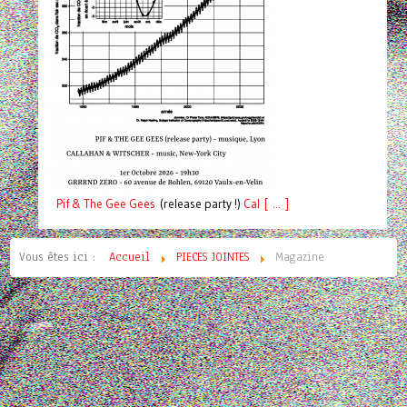
Pif
& The Gee Gees
(release party !)
C
a
l [ ... ]
Vous êtes ici :
Accueil
PIECES JOINTES
Magazine