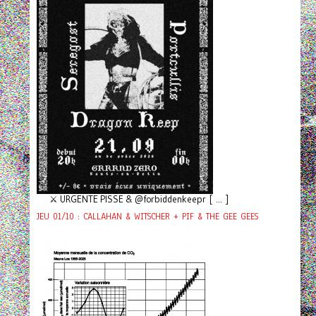
⚔️ URGENTE PISSE & @forbiddenkeepr [ ... ]
JEU 01/10 : CALLAHAN & WITSCHER + PIF & THE GEE GEES