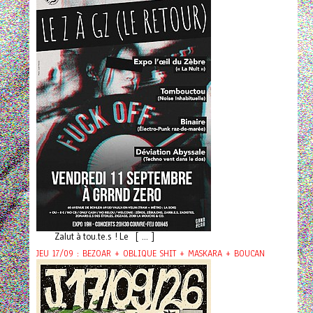
Zalut à tou.te.s ! Le [ ... ]
JEU 17/09 : BEZOAR + OBLIQUE SHIT + MASKARA + BOUCAN