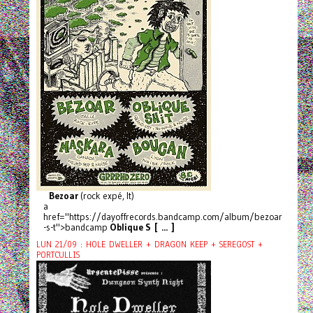
Bezoar
(rock expé, It)
a
href="https://dayoffrecords.bandcamp.com/album/bezoar
-s-t">bandcamp
Oblique S [ ... ]
LUN 21/09 : HOLE DWELLER + DRAGON KEEP + SEREGOST +
PORTCULLIS