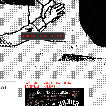
Nous Soutenir Via HelloAsso
SAM 15/08 : RAGANA + MARGARITA +
NAT
BASSEVILLE + MALÉORE