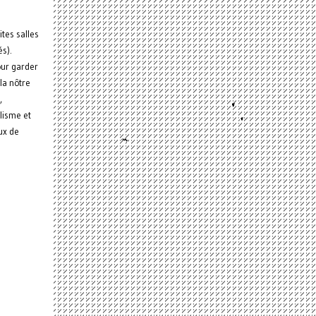
ites salles
és).
our garder
la nôtre
,
alisme et
ux de