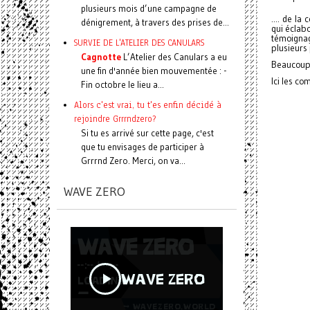
plusieurs mois d’une campagne de
.... de la
dénigrement, à travers des prises de...
qui éclabo
témoignag
SURVIE DE L'ATELIER DES CANULARS
plusieur
Cagnotte
L’Atelier des Canulars a eu
Beaucoup d
une fin d'année bien mouvementée : -
Ici les co
Fin octobre le lieu a...
Alors c'est vrai, tu t'es enfin décidé à
rejoindre Grrrndzero?
Si tu es arrivé sur cette page, c'est
que tu envisages de participer à
Grrrnd Zero. Merci, on va...
WAVE ZERO