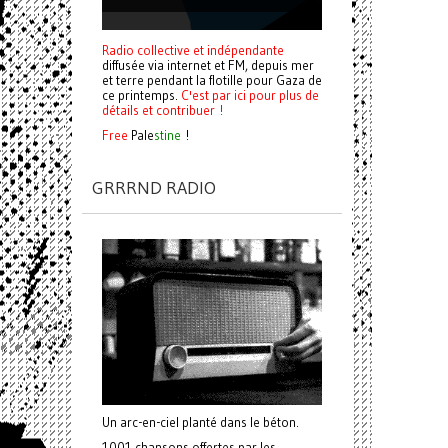
Radio collective et indépendante
diffusée via internet et FM, depuis mer
et terre pendant la flotille pour Gaza de
ce printemps.
C'est par ici pour plus de
détails et contribuer !
Free
Pale
stine
!
GRRRND RADIO
Un arc-en-ciel planté dans le béton.
1001 chansons offertes par les