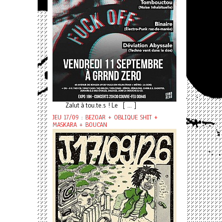
Zalut à tou.te.s ! Le [ ... ]
JEU 17/09 : BEZOAR + OBLIQUE SHIT +
MASKARA + BOUCAN