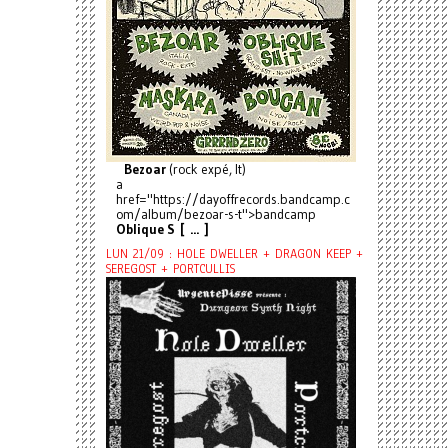
Bezoar
(rock expé, It)
a
href="https://dayoffrecords.bandcamp.c
om/album/bezoar-s-t">bandcamp
Oblique S [ ... ]
LUN 21/09 : HOLE DWELLER + DRAGON KEEP +
SEREGOST + PORTCULLIS