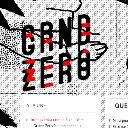
QUE
A LA UNE
Trrrans Zero a un truc à vous dire
Mis à jou
Grrrnd Zero fait l’objet depuis
Écrit par