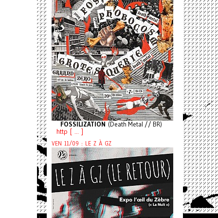
FOSSILIZATION
(Death Metal // BR)
http [ ... ]
VEN 11/09 : LE Z À GZ