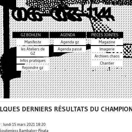
GZ BOHLEN
AGENDA
PIECES JOINTES
Manifeste
Agenda gz
Magazine
les Ateliers de
Agenda passé
Imagerie
GZ
Archives chaos
Infos pratiques
Chantier
Rejoindre gz
LQUES DERNIERS RÉSULTATS DU CHAMPIO
r : lundi 15 mars 2021 18:20
Soutienixss Bambalorr-Pïnata