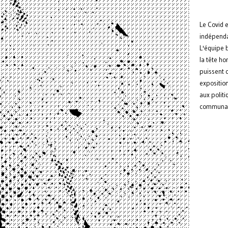
Le Covid e
indépendan
L'équipe 
la tête ho
puissent 
exposition
aux politi
communaut