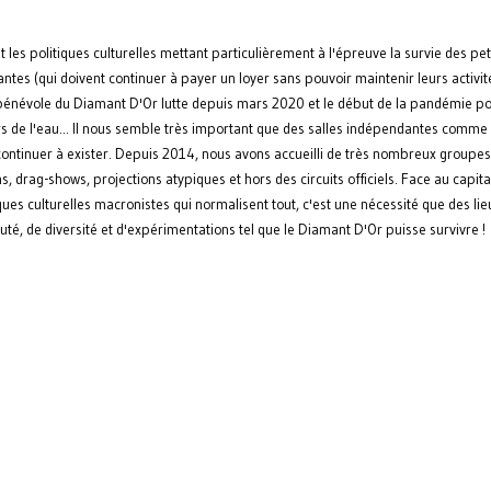
t les politiques culturelles mettant particulièrement à l'épreuve la survie des pet
tes (qui doivent continuer à payer un loyer sans pouvoir maintenir leurs activit
bénévole du Diamant D'Or lutte depuis mars 2020 et le début de la pandémie p
rs de l'eau... Il nous semble très important que des salles indépendantes comme 
continuer à exister. Depuis 2014, nous avons accueilli de très nombreux groupes
s, drag-shows, projections atypiques et hors des circuits officiels. Face au capit
ques culturelles macronistes qui normalisent tout, c'est une nécessité que des lie
é, de diversité et d'expérimentations tel que le Diamant D'Or puisse survivre !