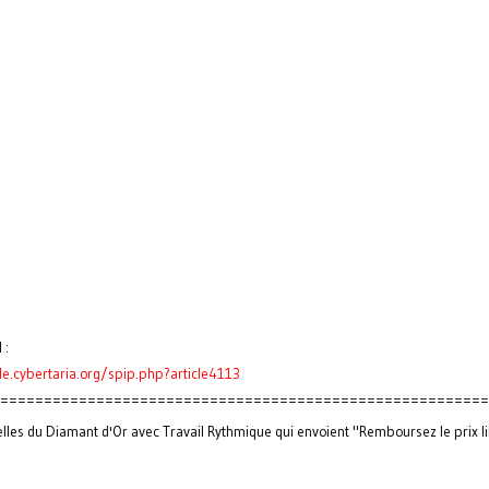
 :
ille.cybertaria.org/spip.php?article4113
========================================================
lles du Diamant d'Or avec Travail Rythmique qui envoient "Remboursez le prix li