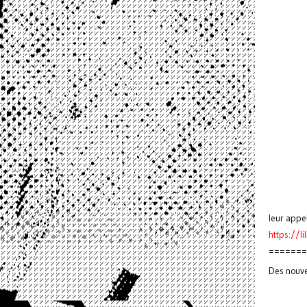
leur appel
https://l
=======
Des nouve