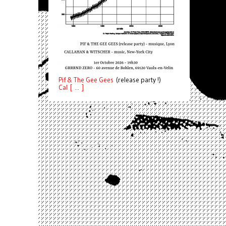
Pif
& The Gee Gees
(release party !)
C
a
l [ ... ]