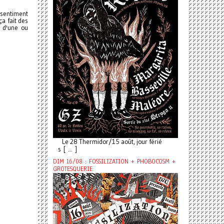
 sentiment
a fait des
s d'une ou
Le 28 Thermidor/15 août, jour férié
s [ ... ]
DIM 16/08 : FOSSILIZATION + PHOBOCOSM +
GROTESQUERIE