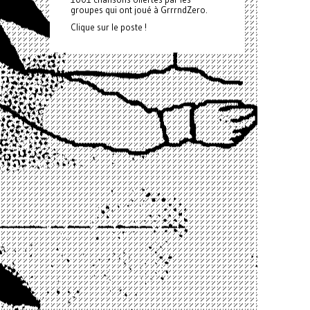
groupes qui ont joué à GrrrndZero.
Clique sur le poste !