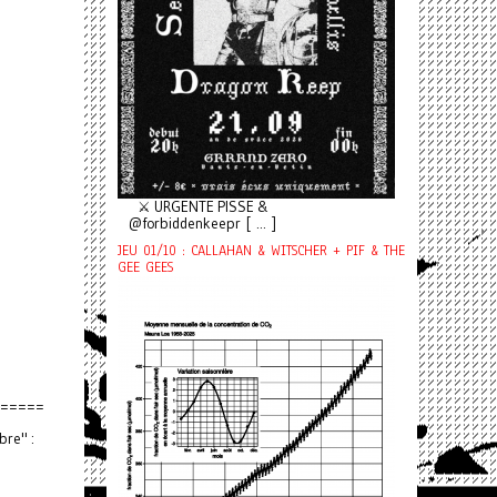
⚔️ URGENTE PISSE &
@forbiddenkeepr [ ... ]
JEU 01/10 : CALLAHAN & WITSCHER + PIF & THE
GEE GEES
=====
bre" :