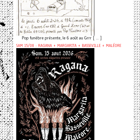
Pop funèbre présente, le 6 août au Grrr [ ... ]
SAM 15/08 : RAGANA + MARGARITA + BASSEVILLE + MALÉORE