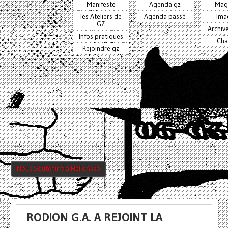
Manifeste
Agenda gz
Mag
les Ateliers de
Agenda passé
Ima
GZ
Archiv
Infos pratiques
Cha
Rejoindre gz
Nous Soutenir Via HelloAsso
RODION G.A. A REJOINT LA