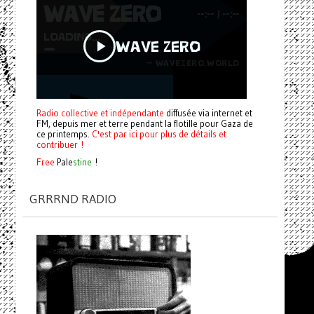
Radio collective et indépendante
diffusée via internet et
FM, depuis mer et terre pendant la flotille pour Gaza de
ce printemps.
C'est par ici pour plus de détails et
contribuer !
Free
Pale
stine
!
GRRRND RADIO