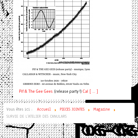
Pif
& The Gee Gees
(release party !)
C
a
l [ ... ]
Vous êtes ici :
Accueil
PIECES JOINTES
Magazine
SURVIE DE L'ATELIER DES CANULARS