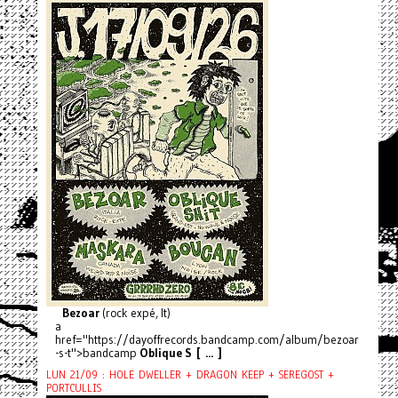
Bezoar
(rock expé, It)
a
href="https://dayoffrecords.bandcamp.com/album/bezoar
-s-t">bandcamp
Oblique S [ ... ]
LUN 21/09 : HOLE DWELLER + DRAGON KEEP + SEREGOST +
PORTCULLIS