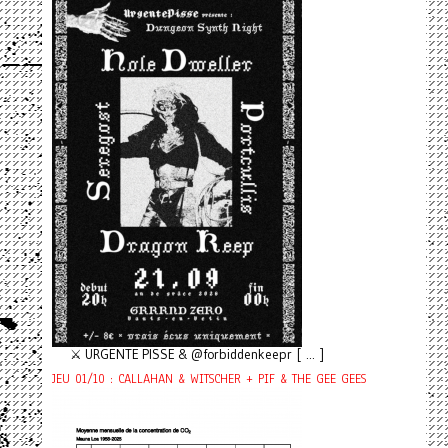
⚔️ URGENTE PISSE & @forbiddenkeepr [ ... ]
JEU 01/10 : CALLAHAN & WITSCHER + PIF & THE GEE GEES