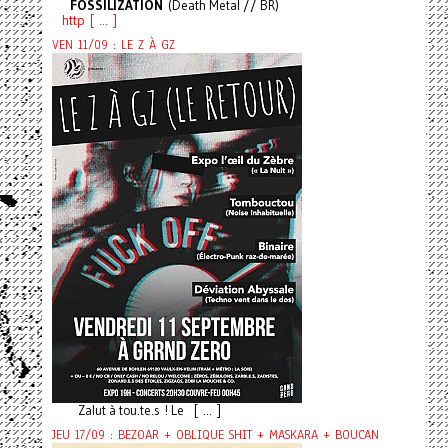
FOSSILIZATION
(Death Metal // BR)
http [ ... ]
VEN 11/09 : LE Z À GZ
Zalut à tou.te.s ! Le [ ... ]
JEU 17/09 : BEZOAR + OBLIQUE SHIT + MASKARA + BOUCAN