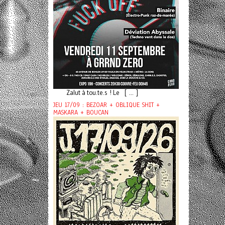
Zalut à tou.te.s ! Le [ ... ]
JEU 17/09 : BEZOAR + OBLIQUE SHIT +
MASKARA + BOUCAN