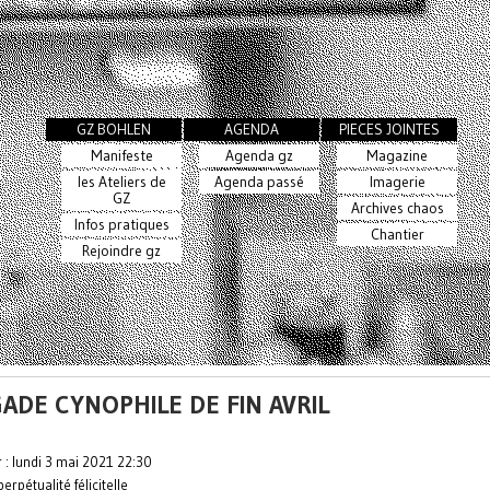
GZ BOHLEN
AGENDA
PIECES JOINTES
Manifeste
Agenda gz
Magazine
les Ateliers de
Agenda passé
Imagerie
GZ
Archives chaos
Infos pratiques
Chantier
Rejoindre gz
GADE CYNOPHILE DE FIN AVRIL
r : lundi 3 mai 2021 22:30
perpétualité félicitelle