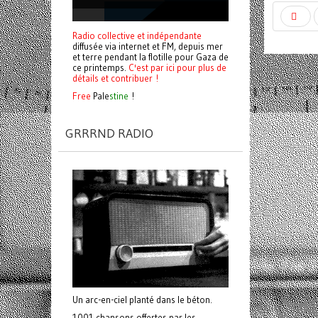
Radio collective et indépendante
diffusée via internet et FM, depuis mer
et terre pendant la flotille pour Gaza de
ce printemps.
C'est par ici pour plus de
détails et contribuer !
Free
Pale
stine
!
GRRRND RADIO
Un arc-en-ciel planté dans le béton.
1001 chansons offertes par les