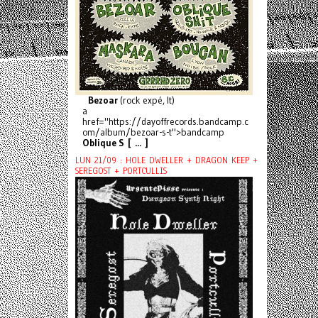
Bezoar
(rock expé, It)
a
href="https://dayoffrecords.bandcamp.c
om/album/bezoar-s-t">bandcamp
Oblique S [ ... ]
LUN 21/09 : HOLE DWELLER + DRAGON KEEP +
SEREGOST + PORTCULLIS