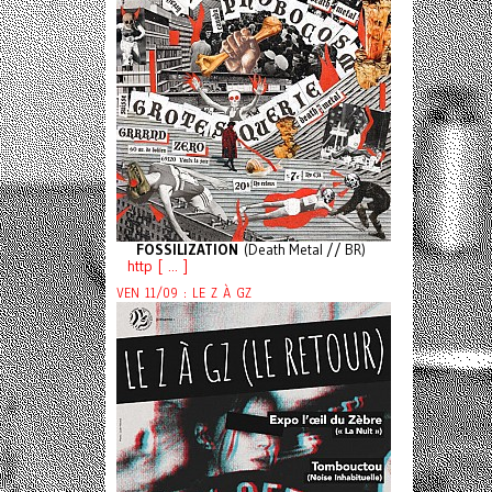
FOSSILIZATION
(Death Metal // BR)
http [ ... ]
VEN 11/09 : LE Z À GZ