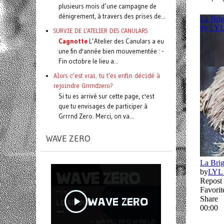
plusieurs mois d’une campagne de
dénigrement, à travers des prises de...
SURVIE DE L'ATELIER DES CANULARS
Cagnotte
L’Atelier des Canulars a eu
une fin d'année bien mouvementée : -
Fin octobre le lieu a...
Alors c'est vrai, tu t'es enfin décidé à
rejoindre Grrrndzero?
Si tu es arrivé sur cette page, c'est
que tu envisages de participer à
Grrrnd Zero. Merci, on va...
WAVE ZERO