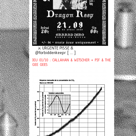
⚔️ URGENTE PISSE &
@forbiddenkeepr [ ... ]
JEU 01/10 : CALLAHAN & WITSCHER + PIF & THE
GEE GEES