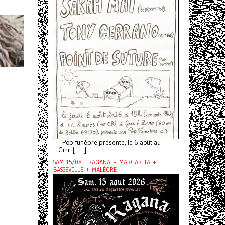
Pop funèbre présente, le 6 août au
Grrr [ ... ]
SAM 15/08 : RAGANA + MARGARITA +
BASSEVILLE + MALÉORE