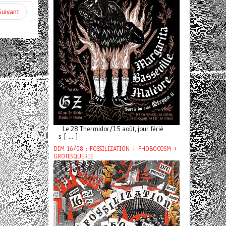
Suivant
Le 28 Thermidor/15 août, jour férié
s [ ... ]
DIM 16/08 : FOSSILIZATION + PHOBOCOSM +
GROTESQUERIE