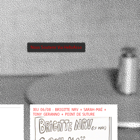
Nous Soutenir Via HelloAsso
JEU 06/08 : BRIGITTE NRV + SARAH-MAÏ +
TONY GERANNO + POINT DE SUTURE