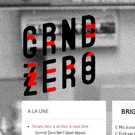
BRI
A LA UNE
Trrrans Zero a un truc à vous dire
Mis à jou
Grrrnd Zero fait l’objet depuis
Écrit par