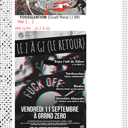
FOSSILIZATION
(Death Metal // BR)
http [ ... ]
VEN 11/09 : LE Z À GZ