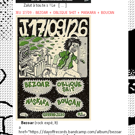
Zalut à tou.te.s ! Le [ ... ]
JEU 17/09 : BEZOAR + OBLIQUE SHIT + MASKARA + BOUCAN
Bezoar
(rock expé, It)
a
href="https://dayoffrecords.bandcamp.com/album/bezoar