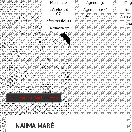
Manifeste
Agenda gz
Mag
les Ateliers de
Agenda passé
Ima
GZ
Archiv
Infos pratiques
Cha
Rejoindre gz
Nous Soutenir Via HelloAsso
NAIIMA MARÉ