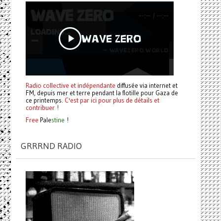
Radio collective et indépendante
diffusée via internet et
FM, depuis mer et terre pendant la flotille pour Gaza de
ce printemps.
C'est par ici pour plus de détails et
contribuer !
Free
Pale
stine
!
GRRRND RADIO