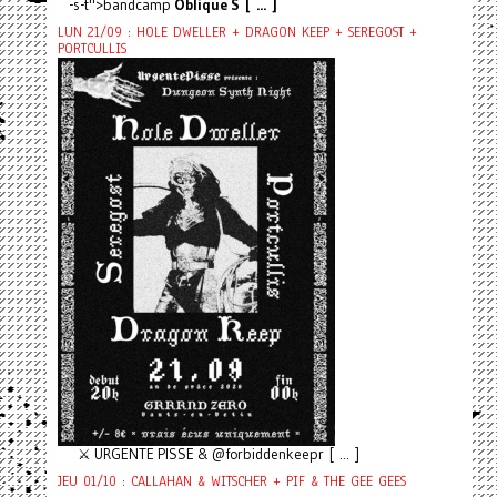
-s-t">bandcamp
Oblique S [ ... ]
LUN 21/09 : HOLE DWELLER + DRAGON KEEP + SEREGOST +
PORTCULLIS
⚔️ URGENTE PISSE & @forbiddenkeepr [ ... ]
JEU 01/10 : CALLAHAN & WITSCHER + PIF & THE GEE GEES