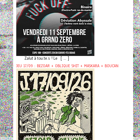
Zalut à tou.te.s ! Le [ ... ]
JEU 17/09 : BEZOAR + OBLIQUE SHIT + MASKARA + BOUCAN