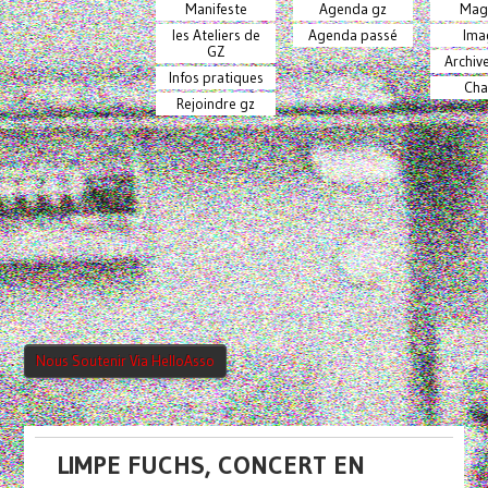
Manifeste
Agenda gz
Mag
les Ateliers de
Agenda passé
Ima
GZ
Archiv
Infos pratiques
Cha
Rejoindre gz
Nous Soutenir Via HelloAsso
LIMPE FUCHS, CONCERT EN