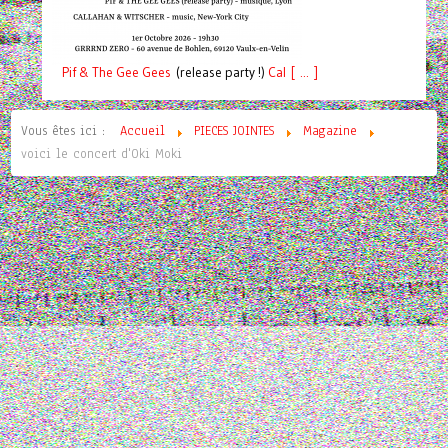
Pif
& The Gee Gees
(release party !)
C
a
l [ ... ]
Vous êtes ici :
Accueil
PIECES JOINTES
Magazine
voici le concert d'Oki Moki