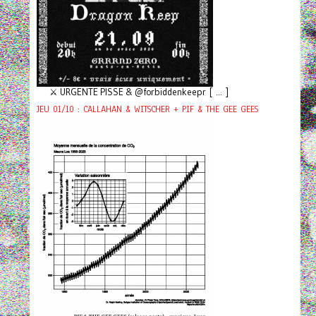
⚔️ URGENTE PISSE & @forbiddenkeepr [ ... ]
JEU 01/10 : CALLAHAN & WITSCHER + PIF & THE GEE GEES