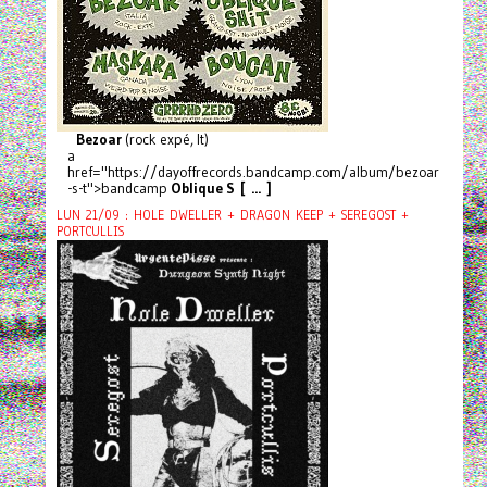
Bezoar
(rock expé, It)
a
href="https://dayoffrecords.bandcamp.com/album/bezoar
-s-t">bandcamp
Oblique S [ ... ]
LUN 21/09 : HOLE DWELLER + DRAGON KEEP + SEREGOST +
PORTCULLIS