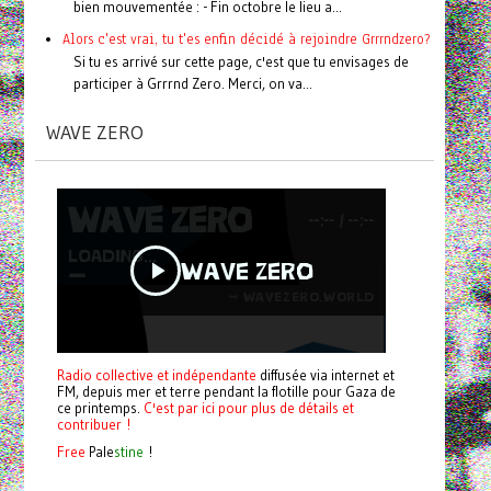
bien mouvementée : - Fin octobre le lieu a...
Alors c'est vrai, tu t'es enfin décidé à rejoindre Grrrndzero?
Si tu es arrivé sur cette page, c'est que tu envisages de
participer à Grrrnd Zero. Merci, on va...
WAVE ZERO
Radio collective et indépendante
diffusée via internet et
FM, depuis mer et terre pendant la flotille pour Gaza de
ce printemps.
C'est par ici pour plus de détails et
contribuer !
Free
Pale
stine
!