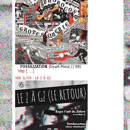
FOSSILIZATION
(Death Metal // BR)
http [ ... ]
VEN 11/09 : LE Z À GZ