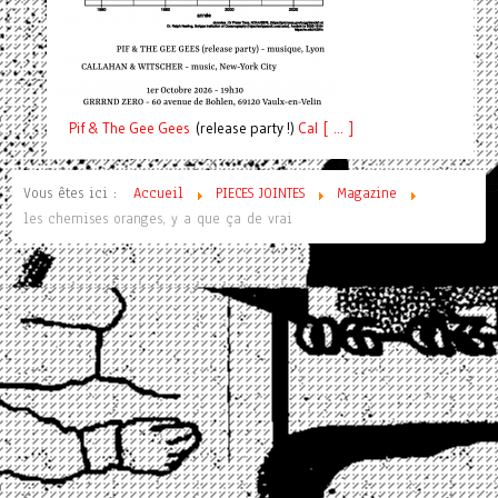
Pif
& The Gee Gees
(release party !)
C
a
l [ ... ]
Vous êtes ici :
Accueil
PIECES JOINTES
Magazine
les chemises oranges, y a que ça de vrai