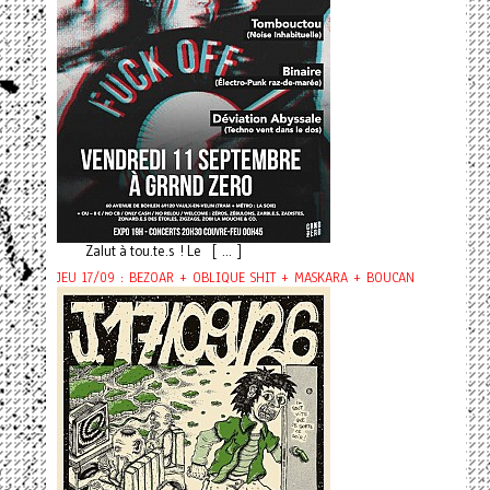
Zalut à tou.te.s ! Le [ ... ]
JEU 17/09 : BEZOAR + OBLIQUE SHIT + MASKARA + BOUCAN