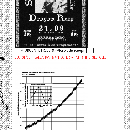
⚔️ URGENTE PISSE & @forbiddenkeepr [ ... ]
JEU 01/10 : CALLAHAN & WITSCHER + PIF & THE GEE GEES