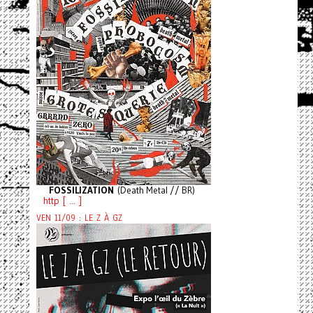
FOSSILIZATION
(Death Metal // BR)
http [ ... ]
VEN 11/09 : LE Z À GZ