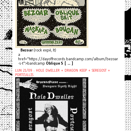
Bezoar
(rock expé, It)
a
href="https://dayoffrecords.bandcamp.com/album/bezoar
-s-t">bandcamp
Oblique S [ ... ]
LUN 21/09 : HOLE DWELLER + DRAGON KEEP + SEREGOST +
PORTCULLIS