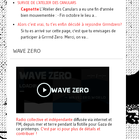
SURVIE DE L'ATELIER DES CANULARS
Cagnotte
L’Atelier des Canulars a eu une fin d'année
bien mouvementée : - Fin octobre le lieu a...
Alors c'est vrai, tu t'es enfin décidé à rejoindre Grrrndzero?
Si tu es arrivé sur cette page, c'est que tu envisages de
participer à Grrrnd Zero. Merci, on va...
WAVE ZERO
Radio collective et indépendante
diffusée via internet et
FM, depuis mer et terre pendant la flotille pour Gaza de
ce printemps.
C'est par ici pour plus de détails et
contribuer !