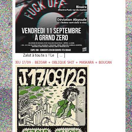
Zalut à tou.te.s ! Le [ ... ]
JEU 17/09 : BEZOAR + OBLIQUE SHIT + MASKARA + BOUCAN