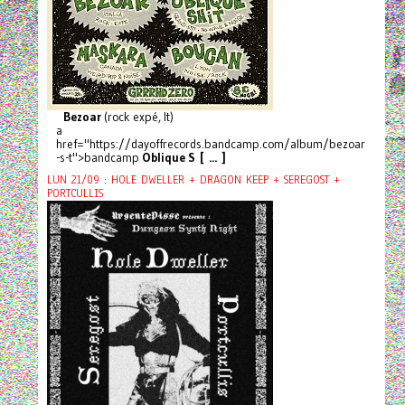
Bezoar
(rock expé, It)
a
href="https://dayoffrecords.bandcamp.com/album/bezoar
-s-t">bandcamp
Oblique S [ ... ]
LUN 21/09 : HOLE DWELLER + DRAGON KEEP + SEREGOST +
PORTCULLIS