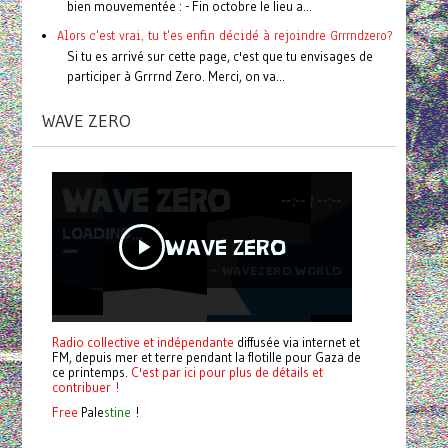
bien mouvementée : - Fin octobre le lieu a...
Alors c'est vrai, tu t'es enfin décidé à rejoindre Grrrndzero?
Si tu es arrivé sur cette page, c'est que tu envisages de
participer à Grrrnd Zero. Merci, on va...
WAVE ZERO
Radio collective et indépendante
diffusée via internet et
FM, depuis mer et terre pendant la flotille pour Gaza de
ce printemps.
C'est par ici pour plus de détails et
contribuer !
Free
Pale
stine
!