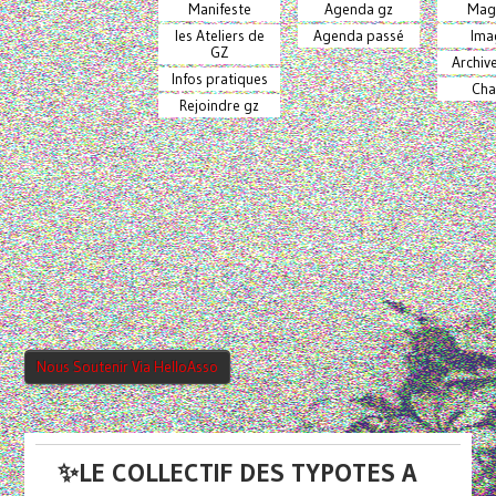
Manifeste
Agenda gz
Mag
les Ateliers de
Agenda passé
Ima
GZ
Archiv
Infos pratiques
Cha
Rejoindre gz
Nous Soutenir Via HelloAsso
✨LE COLLECTIF DES TYPOTES A