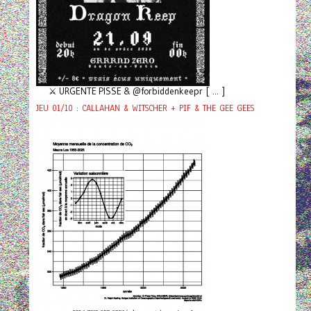
⚔️ URGENTE PISSE & @forbiddenkeepr [ ... ]
JEU 01/10 : CALLAHAN & WITSCHER + PIF & THE GEE GEES