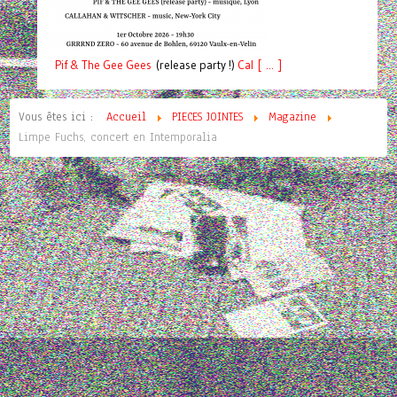
Pif
& The Gee Gees
(release party !)
C
a
l [ ... ]
Vous êtes ici :
Accueil
PIECES JOINTES
Magazine
Limpe Fuchs, concert en Intemporalia