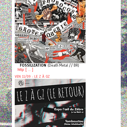
FOSSILIZATION
(Death Metal // BR)
http [ ... ]
VEN 11/09 : LE Z À GZ