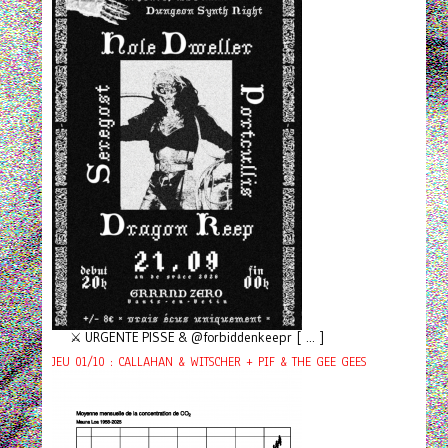
⚔️ URGENTE PISSE & @forbiddenkeepr [ ... ]
JEU 01/10 : CALLAHAN & WITSCHER + PIF & THE GEE GEES