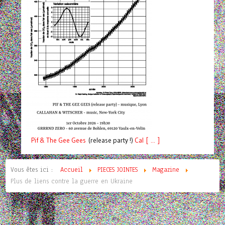
Pif
& The Gee Gees
(release party !)
C
a
l [ ... ]
Vous êtes ici :
Accueil
PIECES JOINTES
Magazine
Plus de liens contre la guerre en Ukraine