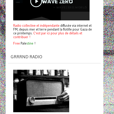
Radio collective et indépendante
diffusée via internet et
FM, depuis mer et terre pendant la flotille pour Gaza de
ce printemps.
C'est par ici pour plus de détails et
contribuer !
Free
Pale
stine
!
GRRRND RADIO