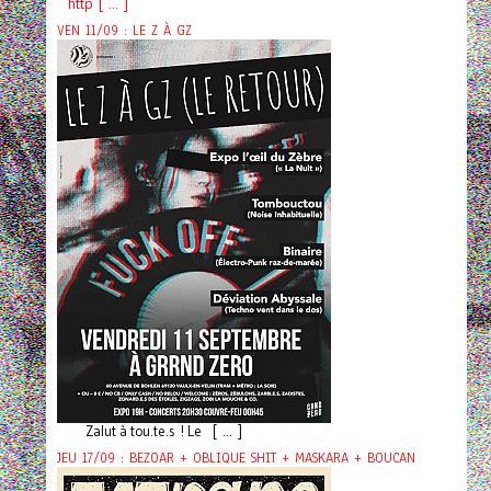
http [ ... ]
VEN 11/09 : LE Z À GZ
Zalut à tou.te.s ! Le [ ... ]
JEU 17/09 : BEZOAR + OBLIQUE SHIT + MASKARA + BOUCAN