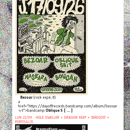
Bezoar
(rock expé, It)
a
href="https://dayoffrecords.bandcamp.com/album/bezoar
-s-t">bandcamp
Oblique S [ ... ]
LUN 21/09 : HOLE DWELLER + DRAGON KEEP + SEREGOST +
PORTCULLIS