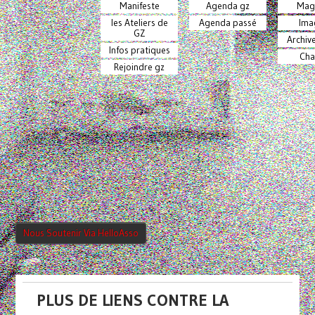
Manifeste
Agenda gz
Mag
les Ateliers de
Agenda passé
Ima
GZ
Archiv
Infos pratiques
Cha
Rejoindre gz
Nous Soutenir Via HelloAsso
PLUS DE LIENS CONTRE LA