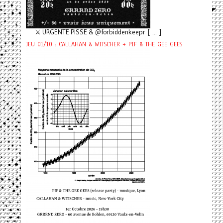
⚔️ URGENTE PISSE & @forbiddenkeepr [ ... ]
JEU 01/10 : CALLAHAN & WITSCHER + PIF & THE GEE GEES