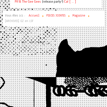
Pif
& The Gee Gees
(release party !)
C
a
l [ ... ]
Vous êtes ici :
Accueil
PIECES JOINTES
Magazine
[ARCHIVES] GZ en LSF