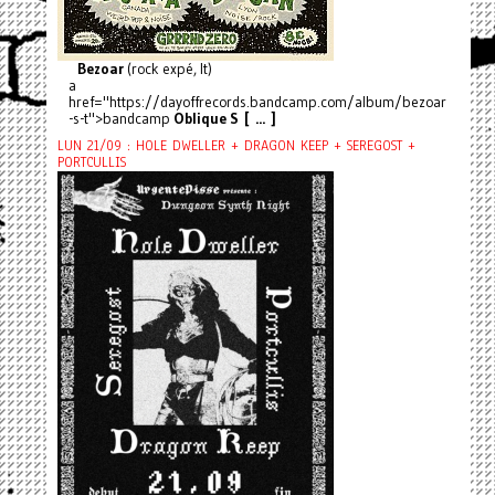
Bezoar
(rock expé, It)
a
href="https://dayoffrecords.bandcamp.com/album/bezoar
-s-t">bandcamp
Oblique S [ ... ]
LUN 21/09 : HOLE DWELLER + DRAGON KEEP + SEREGOST +
PORTCULLIS