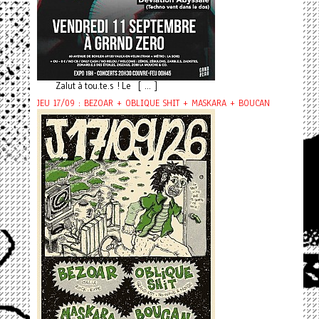
Zalut à tou.te.s ! Le [ ... ]
JEU 17/09 : BEZOAR + OBLIQUE SHIT + MASKARA + BOUCAN