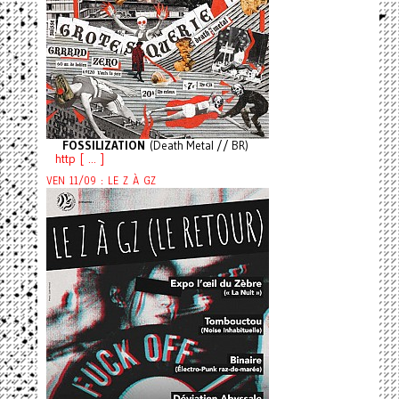
FOSSILIZATION
(Death Metal // BR)
http [ ... ]
VEN 11/09 : LE Z À GZ