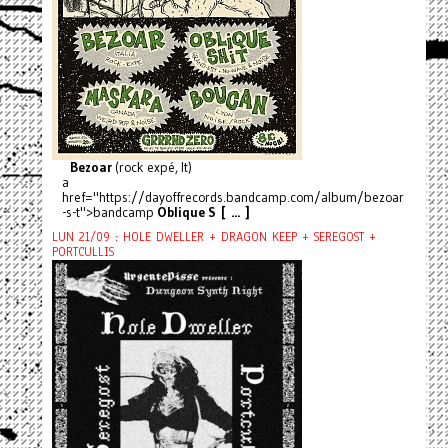
Bezoar
(rock expé, It)
a
href="https://dayoffrecords.bandcamp.com/album/bezoar
-s-t">bandcamp
Oblique S [ ... ]
LUN 21/09 : HOLE DWELLER + DRAGON KEEP + SEREGOST +
PORTCULLIS