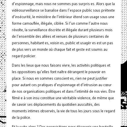
d’espionnage, mais nous ne sommes pas surpris·es. Alors que la
vidéosurveillance se banalise dans l’espace public sous prétexte
d’insécurité, le ministère de l’intérieur étend son usage sous une
forme camouflée, illégale, ciblée. Si l’un comme l’autre nous
révolte, la surveillance discrète et illégale durant plusieurs mois
de l’ensemble des allées et venues de plusieurs centaines de
personnes, habitant·es, voisin·es, public et usagèr·es est un pas
de plus vers un monde où chaque fait et geste est soumis au
regard policier.
Dans les lieux que nous faisons vivre, les activités politiques et
les oppositions qu’elles font naître dérangent le pouvoir en
place. Si nous en sommes conscient·es, rien ne peut justifier
pour autant ces pratiques d’espionnage et d’intrusion au cœur
de nos organisations politiques et dans l’intimité de nos vies. Être
filmé·e à son insu constitue une véritable violence, de même que
de savoir ses déplacements du quotidien auscultés, des
moments intimes observés, la vie de tous les jours sous le regard
de la police.
Et la suite alors ? Des perquisitions pour découvrir une bouteille