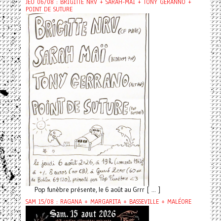
JEU 06/08 : BRIGITTE NRV + SARAH-MAÏ + TONY GERANNO +
POINT DE SUTURE
Pop funèbre présente, le 6 août au Grrr [ ... ]
SAM 15/08 : RAGANA + MARGARITA + BASSEVILLE + MALÉORE