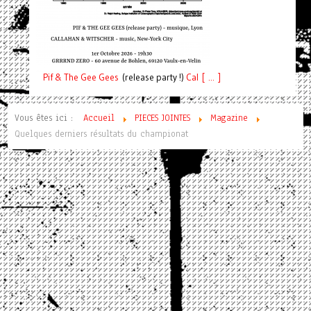
Pif
& The Gee Gees
(release party !)
C
a
l [ ... ]
Vous êtes ici :
Accueil
PIECES JOINTES
Magazine
Quelques derniers résultats du championat