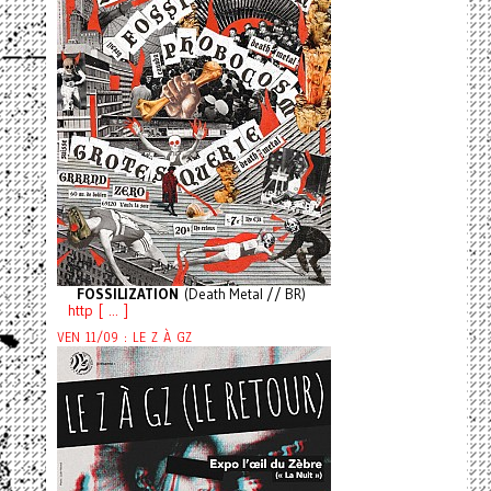
FOSSILIZATION
(Death Metal // BR)
http [ ... ]
VEN 11/09 : LE Z À GZ