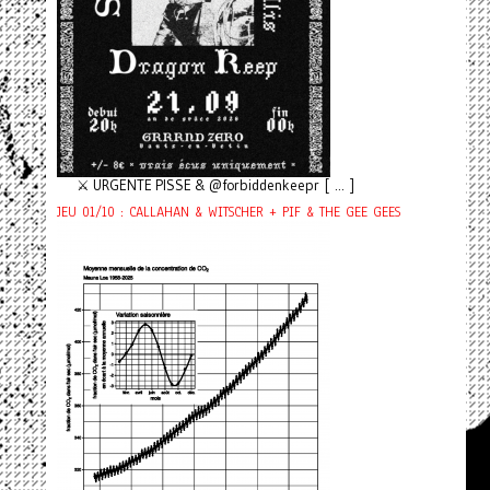
⚔️ URGENTE PISSE & @forbiddenkeepr [ ... ]
JEU 01/10 : CALLAHAN & WITSCHER + PIF & THE GEE GEES