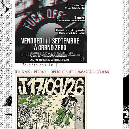
Zalut à tou.te.s ! Le [ ... ]
JEU 17/09 : BEZOAR + OBLIQUE SHIT + MASKARA + BOUCAN