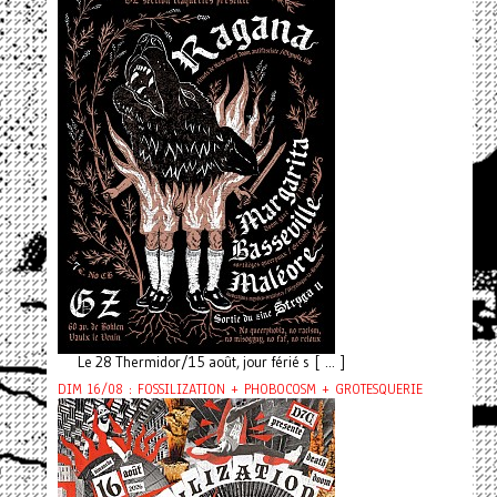
Le 28 Thermidor/15 août, jour férié s [ ... ]
DIM 16/08 : FOSSILIZATION + PHOBOCOSM + GROTESQUERIE