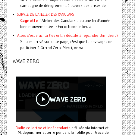
campagne de dénigrement, à travers des prises de...
SURVIE DE L'ATELIER DES CANULARS
Cagnotte
L’Atelier des Canulars a eu une fin d'année
bien mouvementée : - Fin octobre le lieu a...
Alors c'est vrai, tu t'es enfin décidé à rejoindre Grrrndzero?
Si tu es arrivé sur cette page, c'est que tu envisages de
participer à Grrrnd Zero. Merci, on va...
WAVE ZERO
Radio collective et indépendante
diffusée via internet et
FM, depuis mer et terre pendant la flotille pour Gaza de