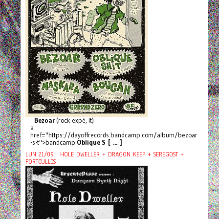
Bezoar
(rock expé, It)
a
href="https://dayoffrecords.bandcamp.com/album/bezoar
-s-t">bandcamp
Oblique S [ ... ]
LUN 21/09 : HOLE DWELLER + DRAGON KEEP + SEREGOST +
PORTCULLIS