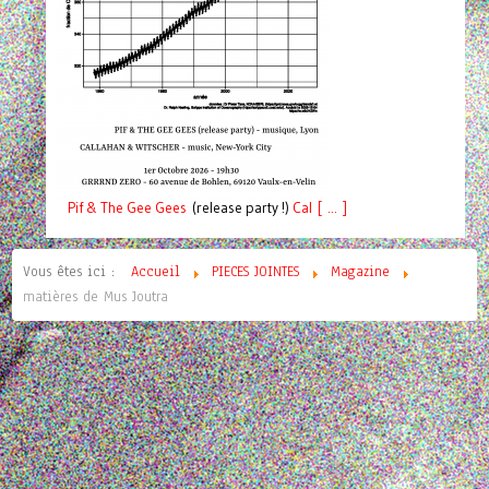
Pif
& The Gee Gees
(release party !)
C
a
l [ ... ]
Vous êtes ici :
Accueil
PIECES JOINTES
Magazine
matières de Mus Joutra