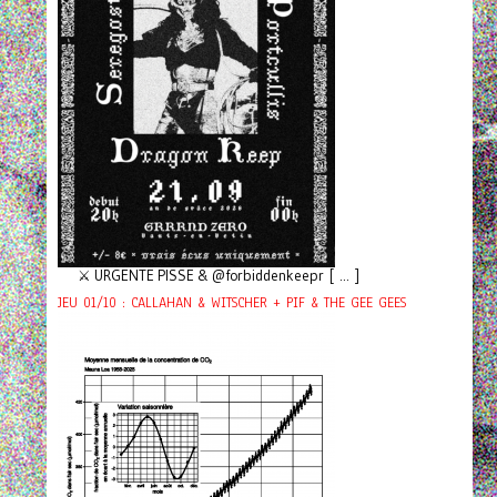
⚔️ URGENTE PISSE & @forbiddenkeepr [ ... ]
JEU 01/10 : CALLAHAN & WITSCHER + PIF & THE GEE GEES