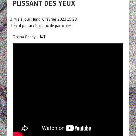
PLISSANT DES YEUX
Mis à jour : lundi 6 février 2023 15:28
Écrit par
accélaratrix de particules
Donna Candy - H4T