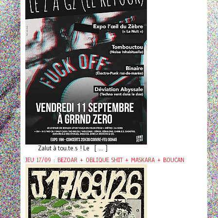
Zalut à tou.te.s ! Le [ ... ]
JEU 17/09 : BEZOAR + OBLIQUE SHIT + MASKARA + BOUCAN