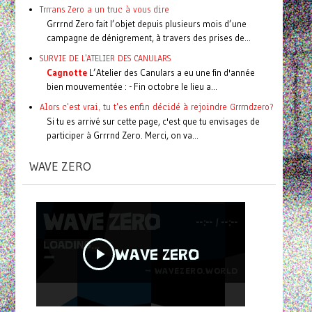
Trrrans Zero a un truc à vous dire
Grrrnd Zero fait l’objet depuis plusieurs mois d’une
campagne de dénigrement, à travers des prises de...
SURVIE DE L'ATELIER DES CANULARS
Cagnotte
L’Atelier des Canulars a eu une fin d'année
bien mouvementée : - Fin octobre le lieu a...
Alors c'est vrai, tu t'es enfin décidé à rejoindre Grrrndzero?
Si tu es arrivé sur cette page, c'est que tu envisages de
participer à Grrrnd Zero. Merci, on va...
WAVE ZERO