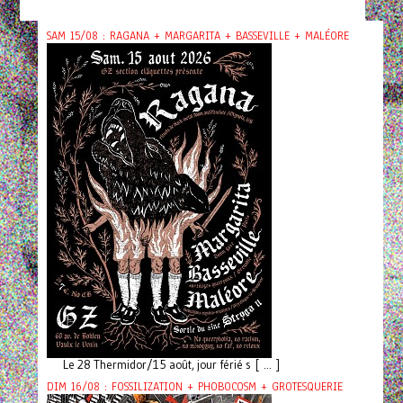
SAM 15/08 : RAGANA + MARGARITA + BASSEVILLE + MALÉORE
Le 28 Thermidor/15 août, jour férié s [ ... ]
DIM 16/08 : FOSSILIZATION + PHOBOCOSM + GROTESQUERIE