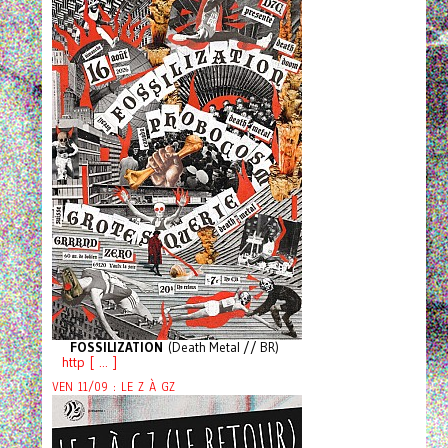
FOSSILIZATION
(Death Metal // BR)
http [ ... ]
VEN 11/09 : LE Z À GZ