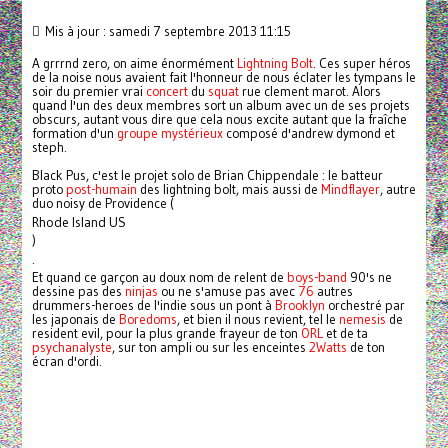
Mis à jour : samedi 7 septembre 2013 11:15
A grrrnd zero, on aime énormément
Lightning Bolt
. Ces super héros
de la noise nous avaient fait l'honneur de nous éclater les tympans le
soir du premier vrai
concert
du
squat
rue clement marot. Alors
quand l'un des deux membres sort un album avec un de ses projets
obscurs, autant vous dire que cela nous excite autant que la fraîche
formation d'un
groupe mystérieux
composé d'andrew dymond et
steph.
Black Pus, c'est le projet solo de Brian Chippendale : le batteur
proto
post-humain
des lightning bolt, mais aussi de
Mindflayer
, autre
duo noisy de Providence (
Rhode Island US
)
.
Et quand ce garçon au doux nom de relent de
boys-band
90's ne
dessine pas des
ninjas
ou ne s'amuse pas avec
76
autres
drummers-heroes de l'indie sous un pont à
Brooklyn
orchestré par
les japonais de
Boredoms
, et bien il nous revient, tel le
nemesis
de
resident evil, pour la plus grande frayeur de ton
ORL
et de ta
psychanalyste
, sur ton ampli ou sur les enceintes
2Watts
de ton
écran d'ordi.