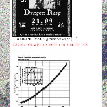
⚔️ URGENTE PISSE & @forbiddenkeepr [ ... ]
JEU 01/10 : CALLAHAN & WITSCHER + PIF & THE GEE GEES