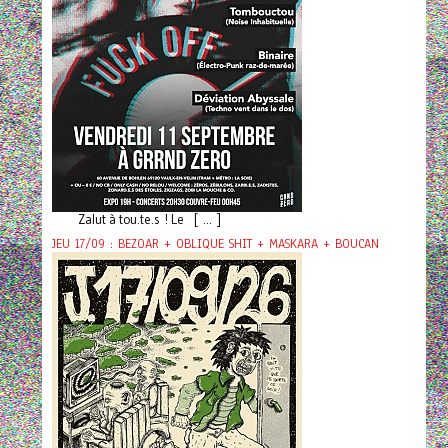
Zalut à tou.te.s ! Le [ ... ]
JEU 17/09 : BEZOAR + OBLIQUE SHIT + MASKARA + BOUCAN