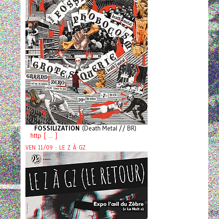
FOSSILIZATION
(Death Metal // BR)
http [ ... ]
VEN 11/09 : LE Z À GZ