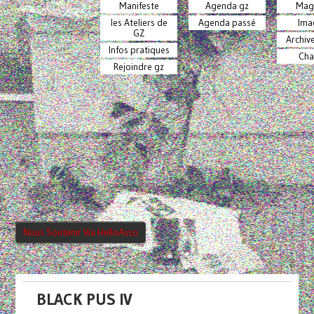
Manifeste
Agenda gz
Mag
les Ateliers de
Agenda passé
Ima
GZ
Archiv
Infos pratiques
Cha
Rejoindre gz
Nous Soutenir Via HelloAsso
BLACK PUS IV