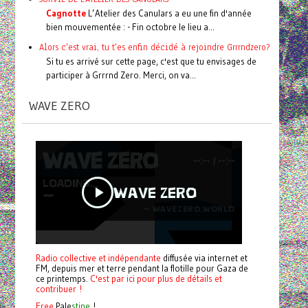
Cagnotte
L’Atelier des Canulars a eu une fin d'année
bien mouvementée : - Fin octobre le lieu a...
Alors c'est vrai, tu t'es enfin décidé à rejoindre Grrrndzero?
Si tu es arrivé sur cette page, c'est que tu envisages de
participer à Grrrnd Zero. Merci, on va...
WAVE ZERO
Radio collective et indépendante
diffusée via internet et
FM, depuis mer et terre pendant la flotille pour Gaza de
ce printemps.
C'est par ici pour plus de détails et
contribuer !
Free
Pale
stine
!