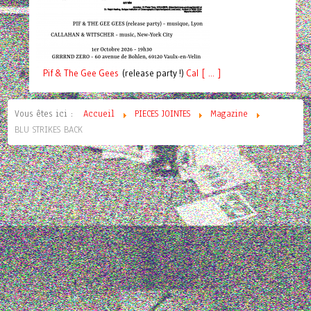
Pif
& The Gee Gees
(release party !)
C
a
l [ ... ]
Vous êtes ici :
Accueil
PIECES JOINTES
Magazine
BLU STRIKES BACK