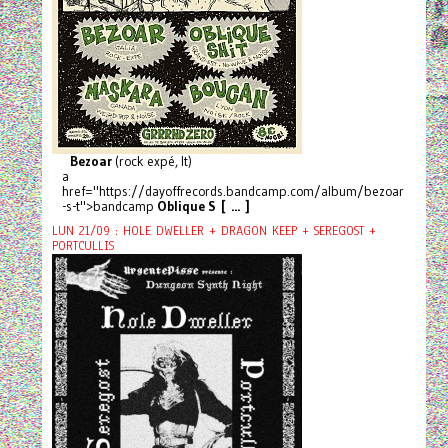
Bezoar
(rock expé, It)
a
href="https://dayoffrecords.bandcamp.com/album/bezoar
-s-t">bandcamp
Oblique S [ ... ]
LUN 21/09 : HOLE DWELLER + DRAGON KEEP + SEREGOST +
PORTCULLIS