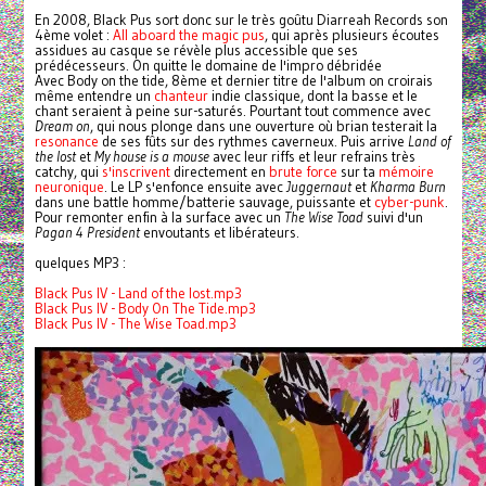
En 2008, Black Pus sort donc sur le très goûtu Diarreah Records son
4ème volet :
All aboard the magic pus
, qui après plusieurs écoutes
assidues au casque se révèle plus accessible que ses
prédécesseurs. On quitte le domaine de l'impro débridée
Avec Body on the tide, 8ème et dernier titre de l'album on croirais
même entendre un
chanteur
indie classique, dont la basse et le
chant seraient à peine sur-saturés. Pourtant tout commence avec
Dream on
, qui nous plonge dans une ouverture où brian testerait la
resonance
de ses fûts sur des rythmes caverneux. Puis arrive
Land of
the lost
et
My house is a mouse
avec leur riffs et leur refrains très
catchy, qui
s'inscrivent
directement en
brute force
sur ta
mémoire
neuronique
. Le LP s'enfonce ensuite avec
Juggernaut
et
Kharma Burn
dans une battle homme/batterie sauvage, puissante et
cyber-punk
.
Pour remonter enfin à la surface avec un
The Wise Toad
suivi d'un
Pagan 4 President
envoutants et libérateurs.
quelques MP3 :
Black Pus IV - Land of the lost.mp3
Black Pus IV - Body On The Tide.mp3
Black Pus IV - The Wise Toad.mp3