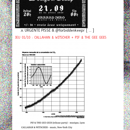
⚔️ URGENTE PISSE & @forbiddenkeepr [ ... ]
JEU 01/10 : CALLAHAN & WITSCHER + PIF & THE GEE GEES