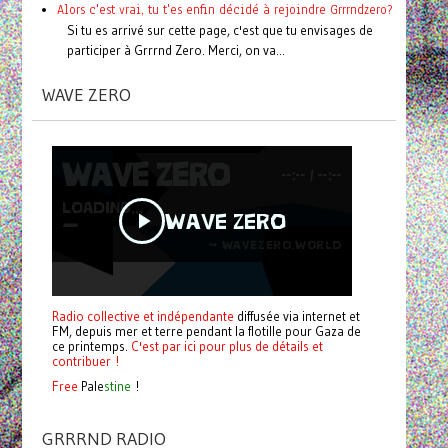
Alors c'est vrai, tu t'es enfin décidé à rejoindre Grrrndzero?
Si tu es arrivé sur cette page, c'est que tu envisages de
participer à Grrrnd Zero. Merci, on va...
WAVE ZERO
Radio collective et indépendante
diffusée via internet et
FM, depuis mer et terre pendant la flotille pour Gaza de
ce printemps.
C'est par ici pour plus de détails et
contribuer !
Free
Pale
stine
!
GRRRND RADIO