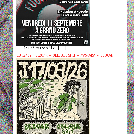
Zalut à tou.te.s ! Le [ ... ]
JEU 17/09 : BEZOAR + OBLIQUE SHIT + MASKARA + BOUCAN