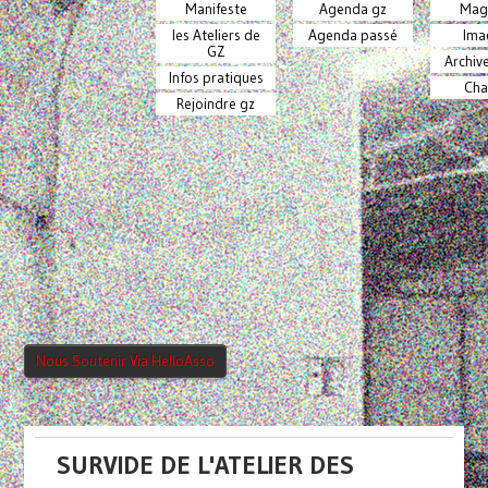
Manifeste
Agenda gz
Mag
les Ateliers de
Agenda passé
Ima
GZ
Archiv
Infos pratiques
Cha
Rejoindre gz
Nous Soutenir Via HelloAsso
SURVIDE DE L'ATELIER DES