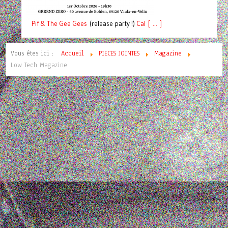
Pif
& The Gee Gees
(release party !)
C
a
l [ ... ]
Vous êtes ici :
Accueil
PIECES JOINTES
Magazine
Low Tech Magazine