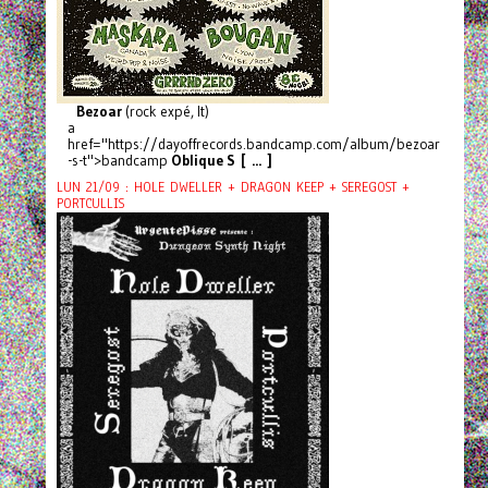
Bezoar
(rock expé, It)
a
href="https://dayoffrecords.bandcamp.com/album/bezoar
-s-t">bandcamp
Oblique S [ ... ]
LUN 21/09 : HOLE DWELLER + DRAGON KEEP + SEREGOST +
PORTCULLIS