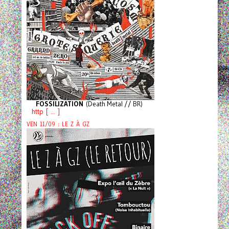
FOSSILIZATION
(Death Metal // BR)
http [ ... ]
VEN 11/09 : LE Z À GZ