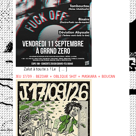
Zalut à tou.te.s ! Le [ ... ]
JEU 17/09 : BEZOAR + OBLIQUE SHIT + MASKARA + BOUCAN