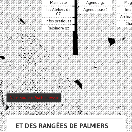
Manifeste
Agenda gz
Mag
les Ateliers de
Agenda passé
Ima
GZ
Archiv
Infos pratiques
Cha
Rejoindre gz
Nous Soutenir Via HelloAsso
ET DES RANGÉES DE PALMIERS