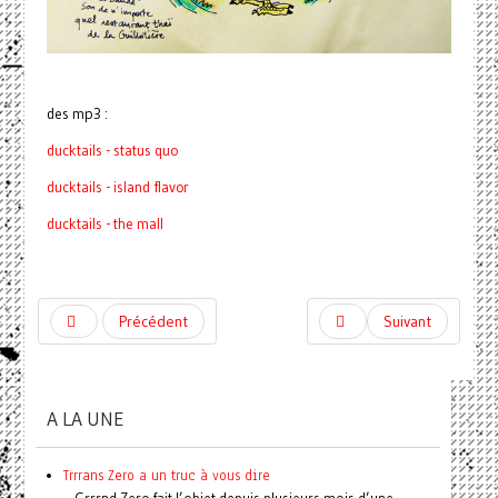
des mp3 :
ducktails - status quo
ducktails - island flavor
ducktails - the mall
Précédent
Suivant
A LA UNE
Trrrans Zero a un truc à vous dire
Grrrnd Zero fait l’objet depuis plusieurs mois d’une