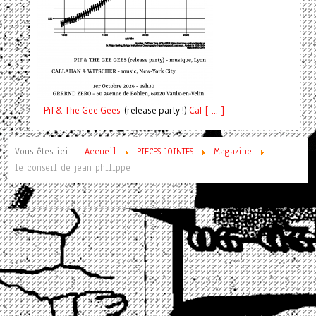
Pif
& The Gee Gees
(release party !)
C
a
l [ ... ]
Vous êtes ici :
Accueil
PIECES JOINTES
Magazine
le conseil de jean philippe