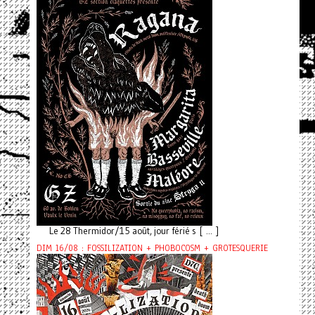
Le 28 Thermidor/15 août, jour férié s [ ... ]
DIM 16/08 : FOSSILIZATION + PHOBOCOSM + GROTESQUERIE