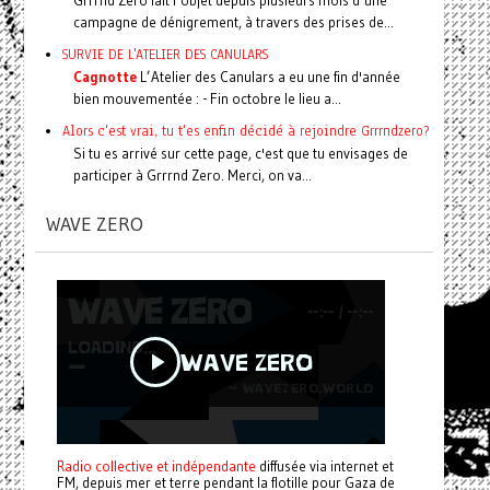
campagne de dénigrement, à travers des prises de...
SURVIE DE L'ATELIER DES CANULARS
Cagnotte
L’Atelier des Canulars a eu une fin d'année
bien mouvementée : - Fin octobre le lieu a...
Alors c'est vrai, tu t'es enfin décidé à rejoindre Grrrndzero?
Si tu es arrivé sur cette page, c'est que tu envisages de
participer à Grrrnd Zero. Merci, on va...
WAVE ZERO
Radio collective et indépendante
diffusée via internet et
FM, depuis mer et terre pendant la flotille pour Gaza de