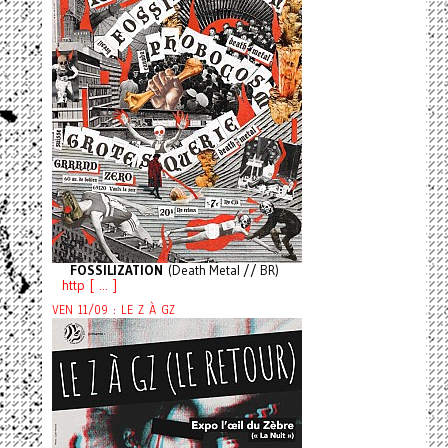
FOSSILIZATION
(Death Metal // BR)
http [ ... ]
VEN 11/09 : LE Z À GZ