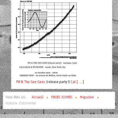
Pif
& The Gee Gees
(release party !)
C
a
l [ ... ]
Vous êtes ici :
Accueil
PIECES JOINTES
Magazine
Histoire d'alimenter