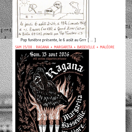
Pop funèbre présente, le 6 août au Grrr [ ... ]
SAM 15/08 : RAGANA + MARGARITA + BASSEVILLE + MALÉORE