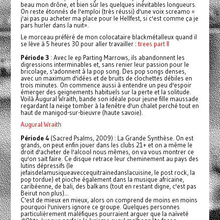
beau mon drône, et bien sûr les quelques inévitables longueurs.
On reste étonnés de l'emploi (très réussi) d'une voix screamo «
j'ai pas pu acheter ma place pour le Hellfest, si c'est comme ça je
pars hurler dans la nuit».
Le morceau préféré de mon colocataire blackmétalleux quand il
se lève à 5 heures 30 pour aller travailler :
trees part II
Période 3
: Avec le ep Parting Marrows, ils abandonnent les
digressions interminables et, sans renier leur passion pour le
bricolage, s'adonnent à la pop song. Des pop songs denses,
avec un maximum d'idées et de bruits de clochettes débiles en
trois minutes. On commence aussi à entendre un peu d'espoir
émerger des geignements habituels sur la perte et la solitude.
Voilà Augural Wraith, bande son idéale pour jeune fille maussade
regardant la neige tomber à la fenêtre d'un chalet perché tout en
haut de manigod-sur-bieuvre (haute savoie).
Augural Wraith
Période 4
(Sacred Psalms, 2009) : La Grande Synthèse. On est
grands, on peut enfin jouer dans les clubs 21+ et on a même le
droit d'acheter de l'alcool nous mêmes, on va vous montrer ce
qu'on sait faire. Ce disque retrace leur cheminement au pays des
lutins dépressifs (le
jefaisdelamusiqueaveccequitrainedanslacuisine, le post rock, la
pop tordue) et pioche également dans la musique africaine,
caribéenne, de bali, des balkans (tout en restant digne, c'est pas
Beirut non plus)...
C'est de mieux en mieux, alors on comprend de moins en moins
pourquoi l'univers ignore ce groupe. Quelques personnes
particulièrement maléfiques pourraient arguer que la naïveté