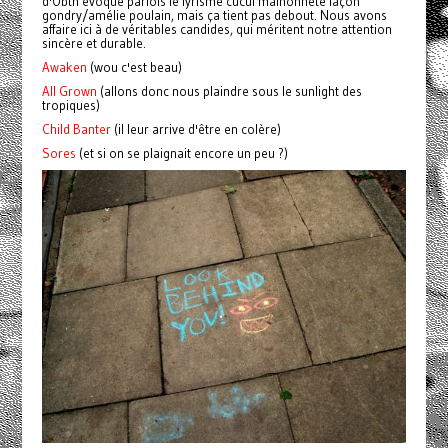
d'Obtn évoque parfois le lyrisme cucul malhonnête façon
gondry/amélie poulain, mais ça tient pas debout. Nous avons
affaire ici à de véritables candides, qui méritent notre attention
sincère et durable.
Awaken
(wou c'est beau)
All Grown
(allons donc nous plaindre sous le sunlight des
tropiques)
Child Banter
(il leur arrive d'être en colère)
Sores
(et si on se plaignait encore un peu ?)