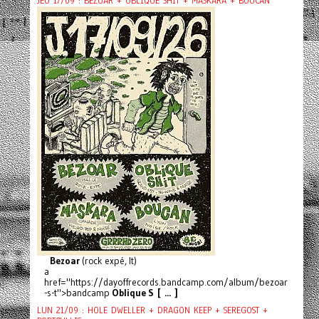
JEU 17/09 : BEZOAR + OBLIQUE SHIT + MASKARA + BOUCAN
Bezoar
(rock expé, It)
a
href="https://dayoffrecords.bandcamp.com/album/bezoar
-s-t">bandcamp
Oblique S [ ... ]
LUN 21/09 : HOLE DWELLER + DRAGON KEEP + SEREGOST +