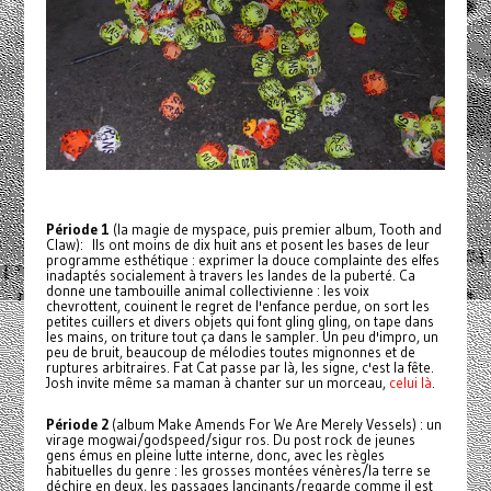
Période 1
(la magie de myspace, puis premier album, Tooth and
Claw): Ils ont moins de dix huit ans et posent les bases de leur
programme esthétique : exprimer la douce complainte des elfes
inadaptés socialement à travers les landes de la puberté. Ca
donne une tambouille animal collectivienne : les voix
chevrottent, couinent le regret de l'enfance perdue, on sort les
petites cuillers et divers objets qui font gling gling, on tape dans
les mains, on triture tout ça dans le sampler. Un peu d'impro, un
peu de bruit, beaucoup de mélodies toutes mignonnes et de
ruptures arbitraires. Fat Cat passe par là, les signe, c'est la fête.
Josh invite même sa maman à chanter sur un morceau,
celui là
.
Période 2
(album Make Amends For We Are Merely Vessels) : un
virage mogwai/godspeed/sigur ros. Du post rock de jeunes
gens émus en pleine lutte interne, donc, avec les règles
habituelles du genre : les grosses montées vénères/la terre se
déchire en deux, les passages lancinants/regarde comme il est