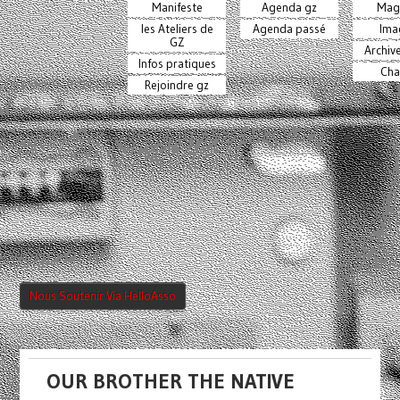
Manifeste
Agenda gz
Mag
les Ateliers de
Agenda passé
Ima
GZ
Archiv
Infos pratiques
Cha
Rejoindre gz
Nous Soutenir Via HelloAsso
OUR BROTHER THE NATIVE