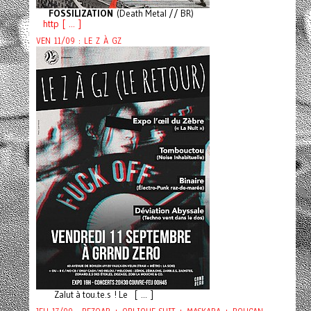
FOSSILIZATION
(Death Metal // BR)
http [ ... ]
VEN 11/09 : LE Z À GZ
Zalut à tou.te.s ! Le [ ... ]