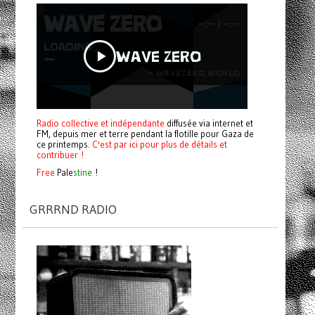
Radio collective et indépendante
diffusée via internet et
FM, depuis mer et terre pendant la flotille pour Gaza de
ce printemps.
C'est par ici pour plus de détails et
contribuer !
Free
Pale
stine
!
GRRRND RADIO