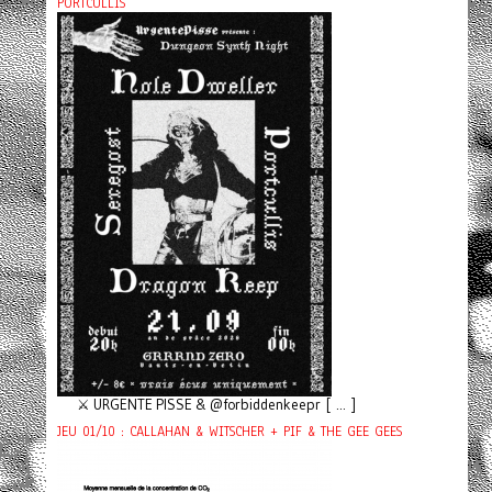
PORTCULLIS
⚔️ URGENTE PISSE & @forbiddenkeepr [ ... ]
JEU 01/10 : CALLAHAN & WITSCHER + PIF & THE GEE GEES