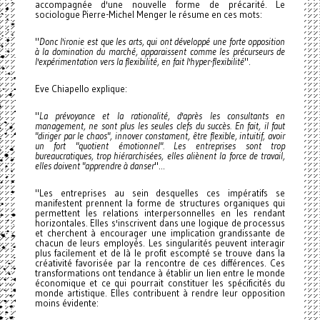
accompagnée d'une nouvelle forme de précarité. Le
sociologue Pierre-Michel Menger le résume en ces mots:
"
Donc l'ironie est que les arts, qui ont développé une forte opposition
à la domination du marché, apparaissent comme les précurseurs de
l'expérimentation vers la flexibilité, en fait l'hyper-flexibilité
".
Eve Chiapello explique:
"
La prévoyance et la rationalité, d'après les consultants en
management, ne sont plus les seules clefs du succès. En fait, il faut
"diriger par le chaos", innover constament, être flexible, intuitif, avoir
un fort "quotient émotionnel". Les entreprises sont trop
bureaucratiques, trop hiérarchisées, elles aliènent la force de travail,
elles doivent "apprendre à danser
"...
"Les entreprises au sein desquelles ces impératifs se
manifestent prennent la forme de structures organiques qui
permettent les relations interpersonnelles en les rendant
horizontales. Elles s'inscrivent dans une logique de processus
et cherchent à encourager une implication grandissante de
chacun de leurs employés. Les singularités peuvent interagir
plus facilement et de là le profit escompté se trouve dans la
créativité favorisée par la rencontre de ces différences. Ces
transformations ont tendance à établir un lien entre le monde
économique et ce qui pourrait constituer les spécificités du
monde artistique. Elles contribuent à rendre leur opposition
moins évidente: