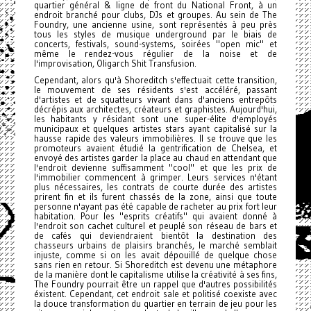
quartier général & ligne de front du National Front, à un
endroit branché pour clubs, DJs et groupes. Au sein de The
Foundry, une ancienne usine, sont représentés à peu près
tous les styles de musique underground par le biais de
concerts, festivals, sound-systems, soirées "open mic" et
même le rendez-vous régulier de la noise et de
l'improvisation, Oligarch Shit Transfusion.
Cependant, alors qu'à Shoreditch s'effectuait cette transition,
le mouvement de ses résidents s'est accéléré, passant
d'artistes et de squatteurs vivant dans d'anciens entrepôts
décrépis aux architectes, créateurs et graphistes. Aujourd'hui,
les habitants y résidant sont une super-élite d'employés
municipaux et quelques artistes stars ayant capitalisé sur la
hausse rapide des valeurs immobilières. Il se trouve que les
promoteurs avaient étudié la gentrification de Chelsea, et
envoyé des artistes garder la place au chaud en attendant que
l'endroit devienne suffisamment "cool" et que les prix de
l'immobilier commencent à grimper. Leurs services n'étant
plus nécessaires, les contrats de courte durée des artistes
prirent fin et ils furent chassés de la zone, ainsi que toute
personne n'ayant pas été capable de racheter au prix fort leur
habitation. Pour les "esprits créatifs" qui avaient donné à
l'endroit son cachet culturel et peuplé son réseau de bars et
de cafés qui deviendraient bientôt la destination des
chasseurs urbains de plaisirs branchés, le marché semblait
injuste, comme si on les avait dépouillé de quelque chose
sans rien en retour. Si Shoreditch est devenu une métaphore
de la manière dont le capitalisme utilise la créativité à ses fins,
The Foundry pourrait être un rappel que d'autres possibilités
éxistent. Cependant, cet endroit sale et politisé coexiste avec
la douce transformation du quartier en terrain de jeu pour les