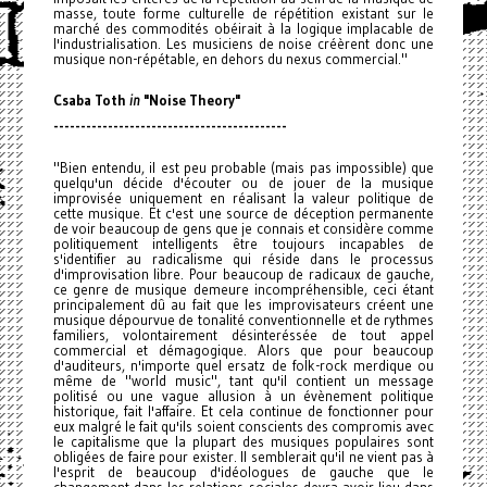
masse, toute forme culturelle de répétition existant sur le
marché des commodités obéirait à la logique implacable de
l'industrialisation. Les musiciens de noise créèrent donc une
musique non-répétable, en dehors du nexus commercial."
Csaba Toth
in
"Noise Theory"
------------------------------
-------------
"Bien entendu, il est peu probable (mais pas impossible) que
quelqu'un décide d'écouter ou de jouer de la musique
improvisée uniquement en réalisant la valeur politique de
cette musique. Et c'est une source de déception permanente
de voir beaucoup de gens que je connais et considère comme
politiquement intelligents être toujours incapables de
s'identifier au radicalisme qui réside dans le processus
d'improvisation libre. Pour beaucoup de radicaux de gauche,
ce genre de musique demeure incompréhensible, ceci étant
principalement dû au fait que les improvisateurs créent une
musique dépourvue de tonalité conventionnelle et de rythmes
familiers, volontairement désinteréssée de tout appel
commercial et démagogique. Alors que pour beaucoup
d'auditeurs, n'importe quel ersatz de folk-rock merdique ou
même de "world music", tant qu'il contient un message
politisé ou une vague allusion à un évènement politique
historique, fait l'affaire. Et cela continue de fonctionner pour
eux malgré le fait qu'ils soient conscients des compromis avec
le capitalisme que la plupart des musiques populaires sont
obligées de faire pour exister. Il semblerait qu'il ne vient pas à
l'esprit de beaucoup d'idéologues de gauche que le