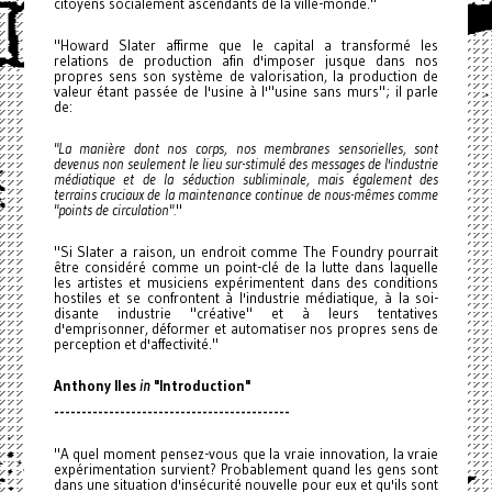
citoyens socialement ascendants de la ville-monde."
"Howard Slater affirme que le capital a transformé les
relations de production afin d'imposer jusque dans nos
propres sens son système de valorisation, la production de
valeur étant passée de l'usine à l'"usine sans murs"; il parle
de:
"La manière dont nos corps, nos membranes sensorielles, sont
devenus non seulement le lieu sur-stimulé des messages de l'industrie
médiatique et de la séduction subliminale, mais également des
terrains cruciaux de la maintenance continue de nous-mêmes comme
"points de circulation".
"
"Si Slater a raison, un endroit comme The Foundry pourrait
être considéré comme un point-clé de la lutte dans laquelle
les artistes et musiciens expérimentent dans des conditions
hostiles et se confrontent à l'industrie médiatique, à la soi-
disante industrie "créative" et à leurs tentatives
d'emprisonner, déformer et automatiser nos propres sens de
perception et d'affectivité."
Anthony Iles
in
"Introduction"
------------------------------
-------------
"A quel moment pensez-vous que la vraie innovation, la vraie
expérimentation survient? Probablement quand les gens sont
dans une situation d'insécurité nouvelle pour eux et qu'ils sont