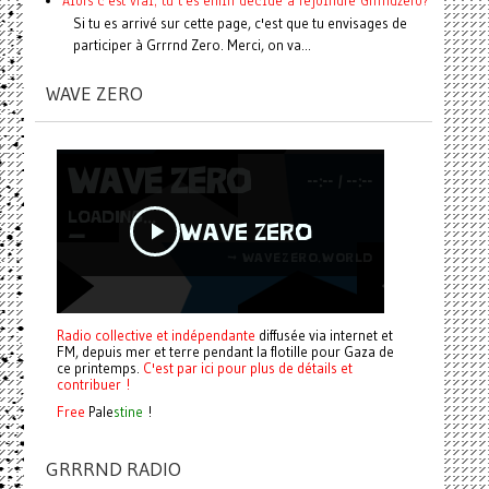
Alors c'est vrai, tu t'es enfin décidé à rejoindre Grrrndzero?
Si tu es arrivé sur cette page, c'est que tu envisages de
participer à Grrrnd Zero. Merci, on va...
WAVE ZERO
Radio collective et indépendante
diffusée via internet et
FM, depuis mer et terre pendant la flotille pour Gaza de
ce printemps.
C'est par ici pour plus de détails et
contribuer !
Free
Pale
stine
!
GRRRND RADIO