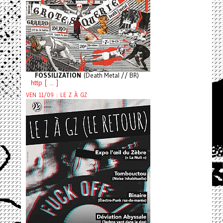
FOSSILIZATION
(Death Metal // BR)
http [ ... ]
VEN 11/09 : LE Z À GZ