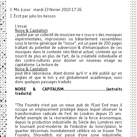
Mis à jour : mardi 23 février 2010 17:26
Écrit par
julio los bessos
L'essai
Noise & Capitalism
, publié par un collectif de musicien-ne-s issu-e-s des musiques
expérimentales, improvisées ou bâtardement rassemblées
sous le terme générique de "noise", est un pavé de 200 pages
traîtant du potentiel de subversion & d'émancipation de ces
musiques dans le contexte néo-libéral actuel, contexte qui se
nourrit de plus en plus de l'art, de la créativité individuelle et
des contre-cultures pour donner un nouveau visage au
capitalisme. La lecture de
Noise & Capitalism
peut être laborieuse, étant donné qu'il n' a été publié qu' en
anglais et que le ton y est globalement académique, voici
donc quelques passages traduits.
NOISE & CAPITALISM....................
...........................(
extraits
traduits)
"The Foundry n'est pas un vieux pub de l'East End mais il
occupe un emplacement privilégié depuis lequel observer la
transformation radicale de l'est de Londres depuis 15 ans.
Parfait exemple de la réorientation de la force économique,
depuis la production industrielle du Siècle des Lumières vers
le tournant post-moderne de l'industrie du loisir/plaisir, le
quartier désormais mondialement célèbre où se trouve The
Foundry, Shoreditch, est passé d'une zone industrielle,