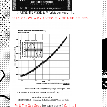
⚔️ URGENTE PISSE & @forbiddenkeepr [ ... ]
JEU 01/10 : CALLAHAN & WITSCHER + PIF & THE GEE GEES
Pif
& The Gee Gees
(release party !)
C
a
l [ ... ]