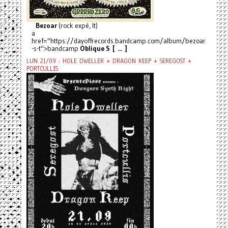
Bezoar
(rock expé, It)
a
href="https://dayoffrecords.bandcamp.com/album/bezoar
-s-t">bandcamp
Oblique S [ ... ]
LUN 21/09 : HOLE DWELLER + DRAGON KEEP + SEREGOST +
PORTCULLIS