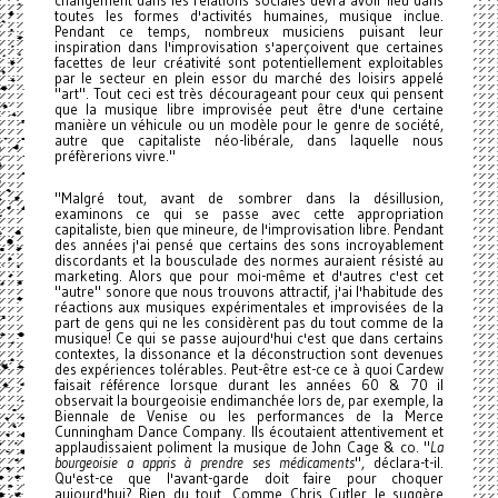
changement dans les relations sociales devra avoir lieu dans
toutes les formes d'activités humaines, musique inclue.
Pendant ce temps, nombreux musiciens puisant leur
inspiration dans l'improvisation s'aperçoivent que certaines
facettes de leur créativité sont potentiellement exploitables
par le secteur en plein essor du marché des loisirs appelé
"art". Tout ceci est très décourageant pour ceux qui pensent
que la musique libre improvisée peut être d'une certaine
manière un véhicule ou un modèle pour le genre de société,
autre que capitaliste néo-libérale, dans laquelle nous
préfèrerions vivre."
"Malgré tout, avant de sombrer dans la désillusion,
examinons ce qui se passe avec cette appropriation
capitaliste, bien que mineure, de l'improvisation libre. Pendant
des années j'ai pensé que certains des sons incroyablement
discordants et la bousculade des normes auraient résisté au
marketing. Alors que pour moi-même et d'autres c'est cet
"autre" sonore que nous trouvons attractif, j'ai l'habitude des
réactions aux musiques expérimentales et improvisées de la
part de gens qui ne les considèrent pas du tout comme de la
musique! Ce qui se passe aujourd'hui c'est que dans certains
contextes, la dissonance et la déconstruction sont devenues
des expériences tolérables. Peut-être est-ce ce à quoi Cardew
faisait référence lorsque durant les années 60 & 70 il
observait la bourgeoisie endimanchée lors de, par exemple, la
Biennale de Venise ou les performances de la Merce
Cunningham Dance Company. Ils écoutaient attentivement et
applaudissaient poliment la musique de John Cage & co. "
La
bourgeoisie a appris à prendre ses médicaments
", déclara-t-il.
Qu'est-ce que l'avant-garde doit faire pour choquer
aujourd'hui? Rien du tout. Comme Chris Cutler le suggère