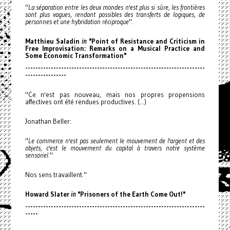
"
La séparation entre les deux mondes n'est plus si sûre, les frontières
sont plus vagues, rendant possibles des transferts de logiques, de
personnes et une hybridation réciproque
".
Matthieu Saladin
in
"Point of Resistance and Criticism in
Free Improvisation: Remarks on a Musical Practice and
Some Economic Transformation"
------------------------------
------------------------------
----------
----------------
"Ce n'est pas nouveau, mais nos propres propensions
affectives ont été rendues productives. (...)
Jonathan Beller:
"
Le commerce n'est pas seulement le mouvement de l'argent et des
objets, c'est le mouvement du capital à travers notre système
sensoriel
."
Nos sens travaillent."
Howard Slater
in
"Prisoners of the Earth Come Out!"
------------------------------
------------------------------
----------
-----