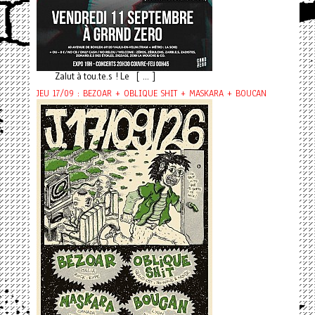
Zalut à tou.te.s ! Le [ ... ]
JEU 17/09 : BEZOAR + OBLIQUE SHIT + MASKARA + BOUCAN