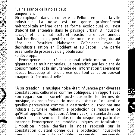
"La naissance de la noise peut
uniquement
être expliquée dans le contexte de l'effondrement de la ville
industrielle. La noise est un genre profondément
métropolitain (même dans sa forme écologique) qui s'est
d'abord fait entendre dans le paysage urbain & industriel
ravagé et le climat culturel réactionnaire des années
Thatcher-Reagan et, peut-être de moindre manière, durant
l'ère de Yasuhiro Nakasone. Coïncidant avec la
désindustrialisation en Occident et au Japon , une partie
essentielle du processus de globalisation
se développa
: l'émergence d'un réseau global d'information et de
gigantesques multinationales. La saturation par les biens de
consommation et la simultanéité de l'information tissèrent un
réseau beaucoup affiné et précis que tout ce qu'on pouvait
imaginer à l'ère industrielle."
"A sa création, la musique noise était influencée par diverses
constatations, culturelles comme politiques, en rapport avec
son regard sur la société post-industrielle. En termes de
musique, les premières performances noise confrontaient ce
qu'elles percevaient comme la destruction du rock par une
industrie culturelle reflétant la production de masse et ce
qu'Attali appelle la répétition. A leurs yeux, la standardisation
industrielle au sein de l'industrie du disque en particulier
incarnait l'émergence de modèles uniques et totalitaires.
L'impulsion initiale derrière la noise reposait sur la
constatation qu'étant donné que la production industrielle
imposait les critères de la répétition au sein de la musique de