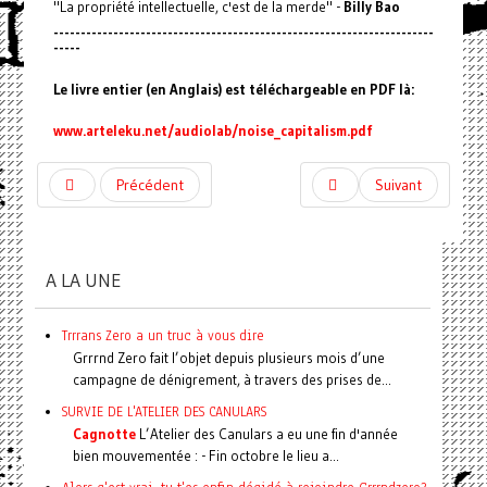
"La propriété intellectuelle, c'est de la merde" -
Billy Bao
------------------------------
------------------------------
----------
-----
Le livre entier (en Anglais) est téléchargeable en PDF là:
www.arteleku.net/audiolab/
noise_capitalism.pdf
Précédent
Suivant
A LA UNE
Trrrans Zero a un truc à vous dire
Grrrnd Zero fait l’objet depuis plusieurs mois d’une
campagne de dénigrement, à travers des prises de...
SURVIE DE L'ATELIER DES CANULARS
Cagnotte
L’Atelier des Canulars a eu une fin d'année
bien mouvementée : - Fin octobre le lieu a...