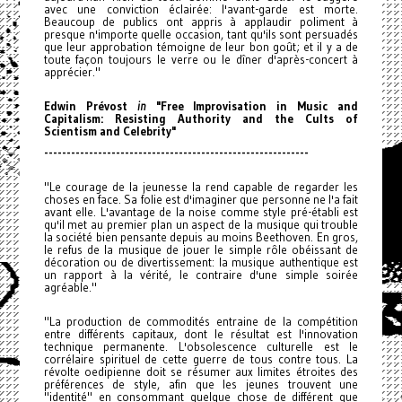
avec une conviction éclairée: l'avant-garde est morte.
Beaucoup de publics ont appris à applaudir poliment à
presque n'importe quelle occasion, tant qu'ils sont persuadés
que leur approbation témoigne de leur bon goût; et il y a de
toute façon toujours le verre ou le dîner d'après-concert à
apprécier."
Edwin Prévost
in
"Free Improvisation in Music and
Capitalism: Resisting Authority and the Cults of
Scientism and Celebrity"
------------------------------
-----------------------------
"Le courage de la jeunesse la rend capable de regarder les
choses en face. Sa folie est d'imaginer que personne ne l'a fait
avant elle. L'avantage de la noise comme style pré-établi est
qu'il met au premier plan un aspect de la musique qui trouble
la société bien pensante depuis au moins Beethoven. En gros,
le refus de la musique de jouer le simple rôle obéissant de
décoration ou de divertissement: la musique authentique est
un rapport à la vérité, le contraire d'une simple soirée
agréable."
"La production de commodités entraine de la compétition
entre différents capitaux, dont le résultat est l'innovation
technique permanente. L'obsolescence culturelle est le
corrélaire spirituel de cette guerre de tous contre tous. La
révolte oedipienne doit se résumer aux limites étroites des
préférences de style, afin que les jeunes trouvent une
"identité" en consommant quelque chose de différent que