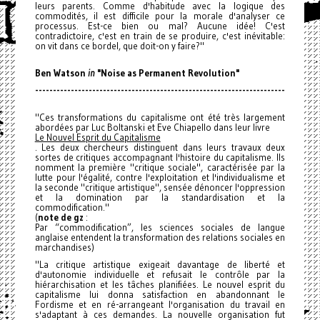
leurs parents. Comme d'habitude avec la logique des
commodités, il est difficile pour la morale d'analyser ce
processus. Est-ce bien ou mal? Aucune idée! C'est
contradictoire, c'est en train de se produire, c'est inévitable:
on vit dans ce bordel, que doit-on y faire?"
Ben Watson
in
"Noise as Permanent Revolution"
------------------------------
------------------------------
----------
"Ces transformations du capitalisme ont été très largement
abordées par Luc Boltanski et Eve Chiapello dans leur livre
Le Nouvel Esprit du Capitalisme
. Les deux chercheurs distinguent dans leurs travaux deux
sortes de critiques accompagnant l'histoire du capitalisme. Ils
nomment la première "critique sociale", caractérisée par la
lutte pour l'égalité, contre l'exploitation et l'individualisme et
la seconde "critique artistique", sensée dénoncer l'oppression
et la domination par la standardisation et la
commodification."
(
note de gz
:
Par “commodification”, les sciences sociales de langue
anglaise entendent la transformation des relations sociales en
marchandises
)
"La critique artistique exigeait davantage de liberté et
d'autonomie individuelle et refusait le contrôle par la
hiérarchisation et les tâches planifiées. Le nouvel esprit du
capitalisme lui donna satisfaction en abandonnant le
Fordisme et en ré-arrangeant l'organisation du travail en
s'adaptant à ces demandes. La nouvelle organisation fut