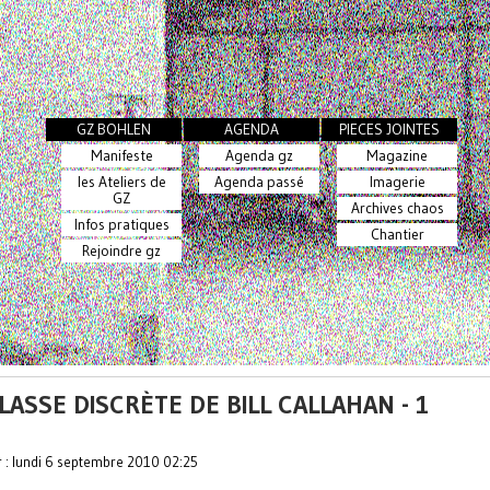
GZ BOHLEN
AGENDA
PIECES JOINTES
Manifeste
Agenda gz
Magazine
les Ateliers de
Agenda passé
Imagerie
GZ
Archives chaos
Infos pratiques
Chantier
Rejoindre gz
LASSE DISCRÈTE DE BILL CALLAHAN - 1
r : lundi 6 septembre 2010 02:25