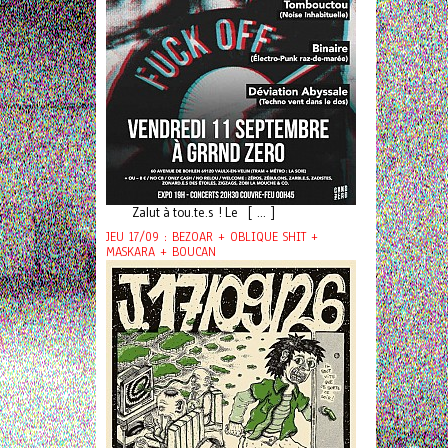
Zalut à tou.te.s ! Le [ ... ]
JEU 17/09 : BEZOAR + OBLIQUE SHIT +
MASKARA + BOUCAN