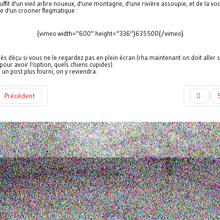
 suffit d'un vieil arbre noueux, d'une montagne, d'une rivière assoupie, et de la voi
e d'un crooner flegmatique :
{vimeo width="600" height="336"}635500{/vimeo}
très déçu si vous ne le regardez pas en plein écran (rha maintenant on doit aller su
our avoir l'option, quels chiens cupides).
e un post plus fourni, on y reviendra.
Précédent