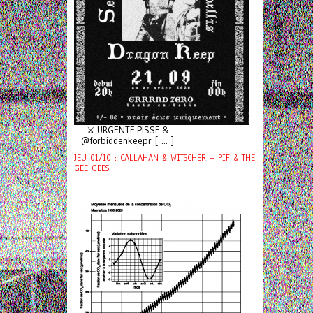
⚔️ URGENTE PISSE &
@forbiddenkeepr [ ... ]
JEU 01/10 : CALLAHAN & WITSCHER + PIF & THE
GEE GEES