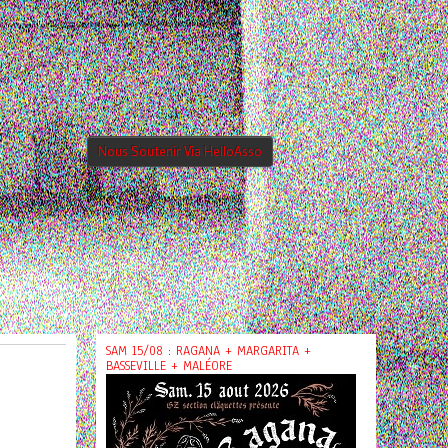
Nous Soutenir Via HelloAsso
SAM 15/08 : RAGANA + MARGARITA +
BASSEVILLE + MALÉORE