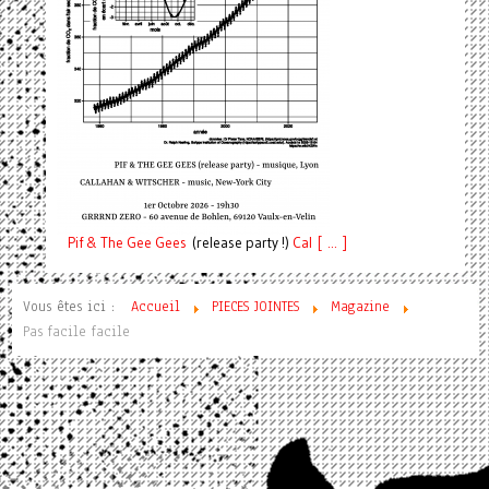
Pif
& The Gee Gees
(release party !)
C
a
l [ ... ]
Vous êtes ici :
Accueil
PIECES JOINTES
Magazine
Pas facile facile