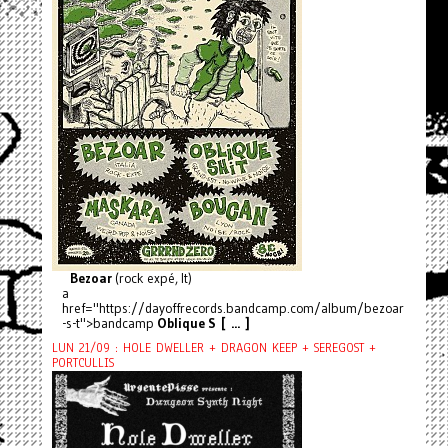
Bezoar
(rock expé, It)
a
href="https://dayoffrecords.bandcamp.com/album/bezoar
-s-t">bandcamp
Oblique S [ ... ]
LUN 21/09 : HOLE DWELLER + DRAGON KEEP + SEREGOST +
PORTCULLIS