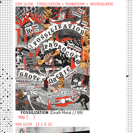
DIM 16/08 : FOSSILIZATION + PHOBOCOSM + GROTESQUERIE
FOSSILIZATION
(Death Metal // BR)
http [ ... ]
VEN 11/09 : LE Z À GZ