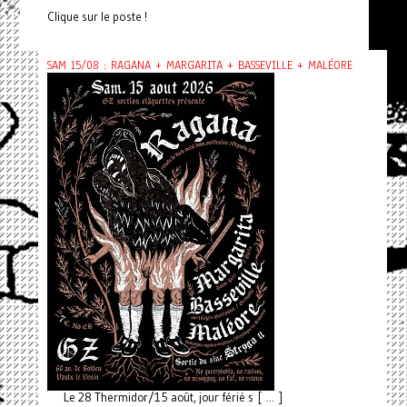
Clique sur le poste !
SAM 15/08 : RAGANA + MARGARITA + BASSEVILLE + MALÉORE
Le 28 Thermidor/15 août, jour férié s [ ... ]