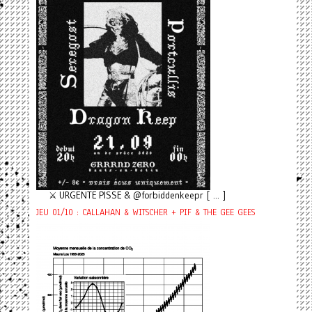
⚔️ URGENTE PISSE & @forbiddenkeepr [ ... ]
JEU 01/10 : CALLAHAN & WITSCHER + PIF & THE GEE GEES