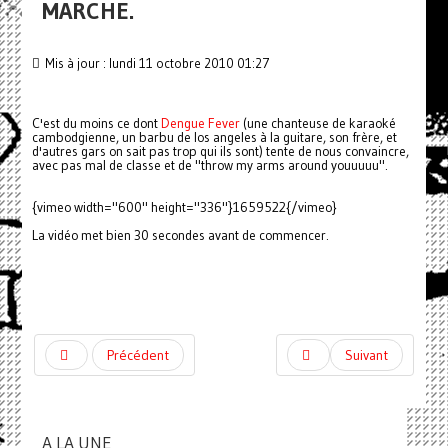
MARCHE.
Mis à jour : lundi 11 octobre 2010 01:27
C'est du moins ce dont
Dengue Fever
(une chanteuse de karaoké
cambodgienne, un barbu de los angeles à la guitare, son frère, et
d'autres gars on sait pas trop qui ils sont) tente de nous convaincre,
avec pas mal de classe et de "throw my arms around youuuuu".
{vimeo width="600" height="336"}1659522{/vimeo}
La vidéo met bien 30 secondes avant de commencer.
Précédent
Suivant
A LA UNE