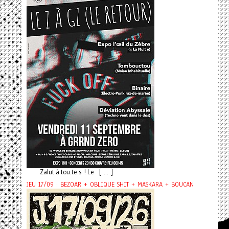
Zalut à tou.te.s ! Le [ ... ]
JEU 17/09 : BEZOAR + OBLIQUE SHIT + MASKARA + BOUCAN