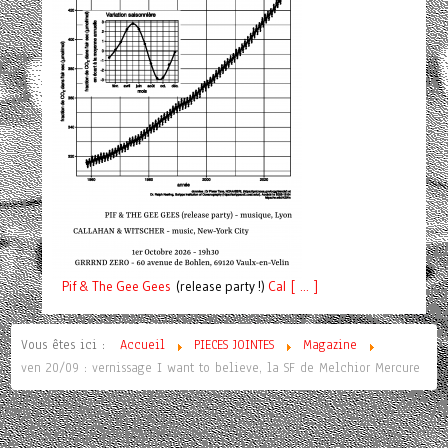
Pif
& The Gee Gees
(release party !)
C
a
l [ ... ]
Vous êtes ici :
Accueil
PIECES JOINTES
Magazine
ven 20/09 : vernissage I want to believe, la SF de Melchior Mercure