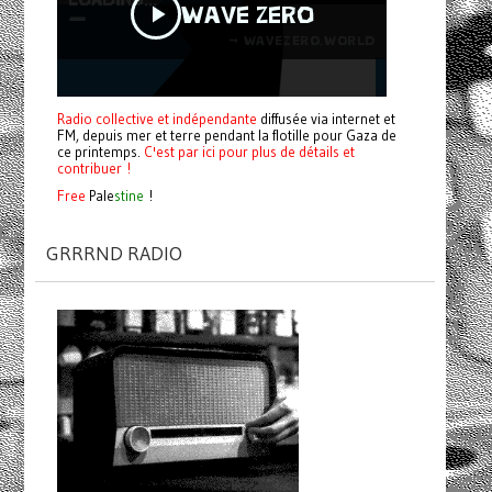
Radio collective et indépendante
diffusée via internet et
FM, depuis mer et terre pendant la flotille pour Gaza de
ce printemps.
C'est par ici pour plus de détails et
contribuer !
Free
Pale
stine
!
GRRRND RADIO