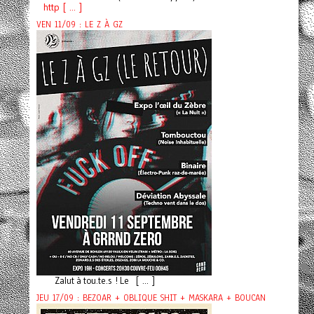
http [ ... ]
VEN 11/09 : LE Z À GZ
Zalut à tou.te.s ! Le [ ... ]
JEU 17/09 : BEZOAR + OBLIQUE SHIT + MASKARA + BOUCAN