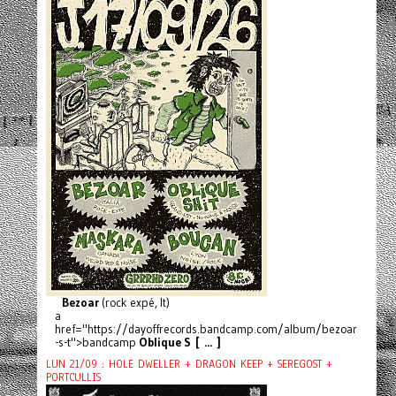
Bezoar
(rock expé, It)
a
href="https://dayoffrecords.bandcamp.com/album/bezoar
-s-t">bandcamp
Oblique S [ ... ]
LUN 21/09 : HOLE DWELLER + DRAGON KEEP + SEREGOST +
PORTCULLIS