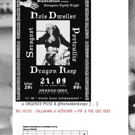
⚔️ URGENTE PISSE & @forbiddenkeepr [ ... ]
JEU 01/10 : CALLAHAN & WITSCHER + PIF & THE GEE GEES