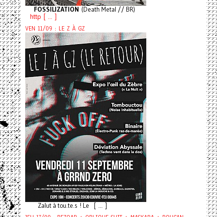
FOSSILIZATION
(Death Metal // BR)
http [ ... ]
VEN 11/09 : LE Z À GZ
Zalut à tou.te.s ! Le [ ... ]