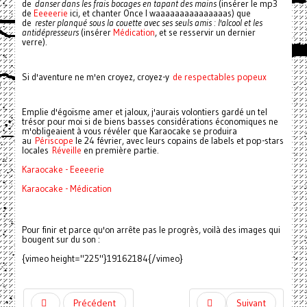
de
danser dans les frais bocages en tapant des mains
(insérer le mp3
de
Eeeeerie
ici, et chanter Once I waaaaaaaaaaaaaaas) que
de
rester planqué sous la couette avec ses seuls amis : l'alcool et les
antidépresseurs
(insérer
Médication
, et se resservir un dernier
verre).
Si d'aventure ne m'en croyez, croyez-y
de respectables popeux
Emplie d'égoïsme amer et jaloux, j'aurais volontiers gardé un tel
trésor pour moi si de biens basses considérations économiques ne
m'obligeaient à vous révéler que Karaocake se produira
au
Périscope
le 24 février, avec leurs copains de labels et pop-stars
locales
Réveille
en première partie.
Karaocake - Eeeeerie
Karaocake - Médication
Pour finir et parce qu'on arrête pas le progrès, voilà des images qui
bougent sur du son :
{vimeo height="225"}19162184{/vimeo}
Précédent
Suivant