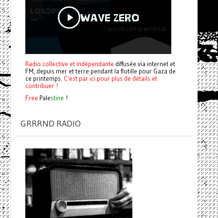
Radio collective et indépendante
diffusée via internet et
FM, depuis mer et terre pendant la flotille pour Gaza de
ce printemps.
C'est par ici pour plus de détails et
contribuer !
Free
Pale
stine
!
GRRRND RADIO