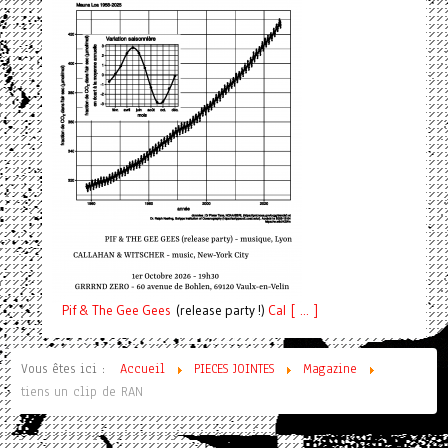
Pif
& The Gee Gees
(release party !)
C
a
l [ ... ]
Vous êtes ici :
Accueil
PIECES JOINTES
Magazine
tiens un clip de RAN