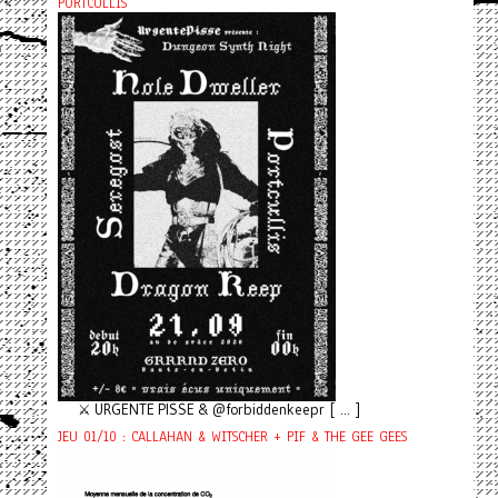
PORTCULLIS
⚔️ URGENTE PISSE & @forbiddenkeepr [ ... ]
JEU 01/10 : CALLAHAN & WITSCHER + PIF & THE GEE GEES