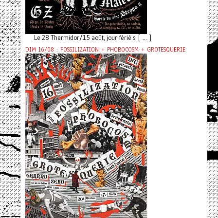
Le 28 Thermidor/15 août, jour férié s [ ... ]
DIM 16/08 : FOSSILIZATION + PHOBOCOSM + GROTESQUERIE