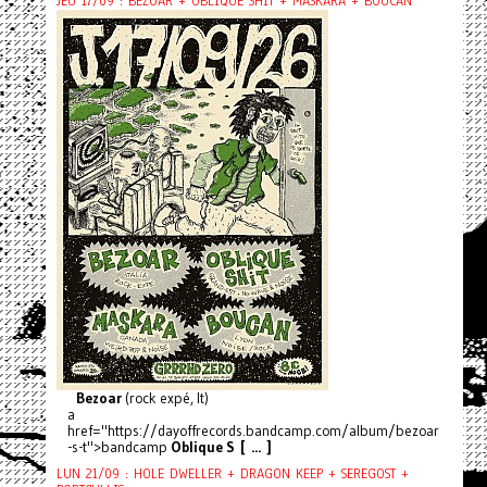
JEU 17/09 : BEZOAR + OBLIQUE SHIT + MASKARA + BOUCAN
Bezoar
(rock expé, It)
a
href="https://dayoffrecords.bandcamp.com/album/bezoar
-s-t">bandcamp
Oblique S [ ... ]
LUN 21/09 : HOLE DWELLER + DRAGON KEEP + SEREGOST +