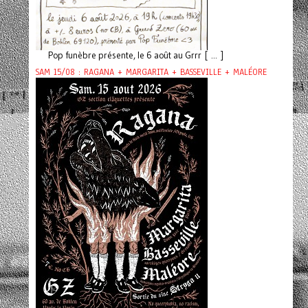
Pop funèbre présente, le 6 août au Grrr [ ... ]
SAM 15/08 : RAGANA + MARGARITA + BASSEVILLE + MALÉORE