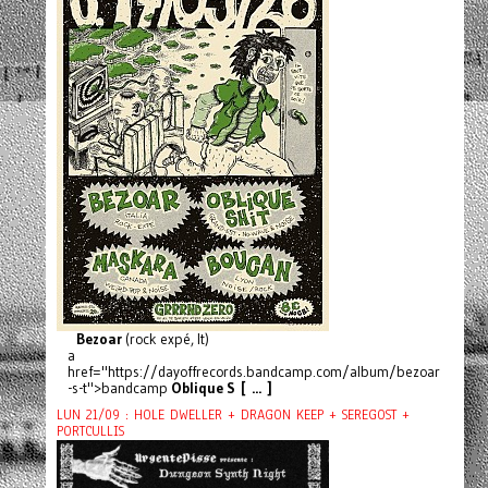
Bezoar
(rock expé, It)
a
href="https://dayoffrecords.bandcamp.com/album/bezoar
-s-t">bandcamp
Oblique S [ ... ]
LUN 21/09 : HOLE DWELLER + DRAGON KEEP + SEREGOST +
PORTCULLIS