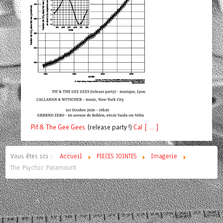
Pif
& The Gee Gees
(release party !)
C
a
l [ ... ]
Vous êtes ici :
Accueil
PIECES JOINTES
Imagerie
The Psychic Paramount