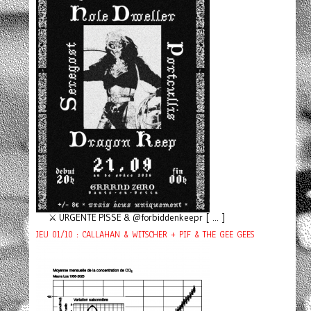
⚔️ URGENTE PISSE & @forbiddenkeepr [ ... ]
JEU 01/10 : CALLAHAN & WITSCHER + PIF & THE GEE GEES