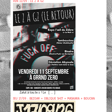
VEN 11/09 : LE Z À GZ
Zalut à tou.te.s ! Le [ ... ]
JEU 17/09 : BEZOAR + OBLIQUE SHIT + MASKARA + BOUCAN