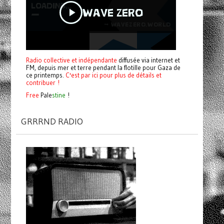
Radio collective et indépendante
diffusée via internet et
FM, depuis mer et terre pendant la flotille pour Gaza de
ce printemps.
C'est par ici pour plus de détails et
contribuer !
Free
Pale
stine
!
GRRRND RADIO