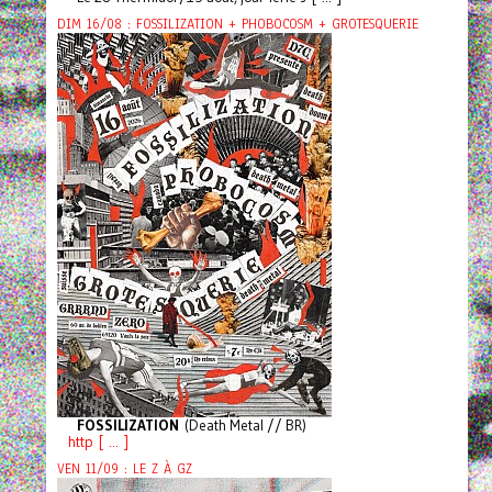
DIM 16/08 : FOSSILIZATION + PHOBOCOSM + GROTESQUERIE
FOSSILIZATION
(Death Metal // BR)
http [ ... ]
VEN 11/09 : LE Z À GZ