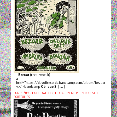
Bezoar
(rock expé, It)
a
href="https://dayoffrecords.bandcamp.com/album/bezoar
-s-t">bandcamp
Oblique S [ ... ]
LUN 21/09 : HOLE DWELLER + DRAGON KEEP + SEREGOST +
PORTCULLIS