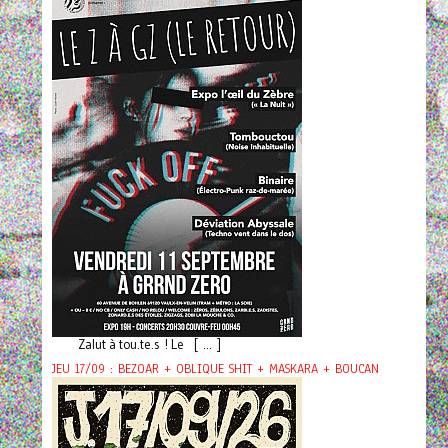
Zalut à tou.te.s ! Le [ ... ]
JEU 17/09 : BEZOAR + OBLIQUE SHIT + MASKARA + BOUCAN