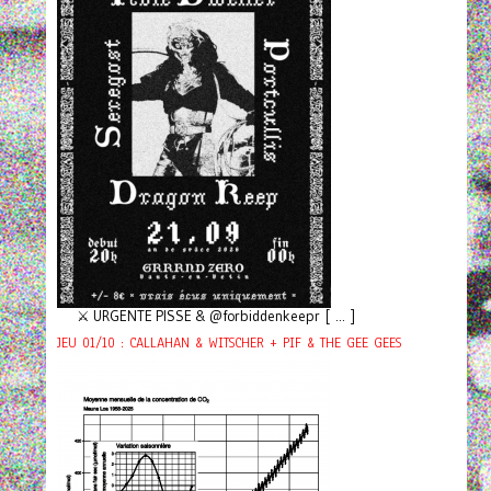
⚔️ URGENTE PISSE & @forbiddenkeepr [ ... ]
JEU 01/10 : CALLAHAN & WITSCHER + PIF & THE GEE GEES