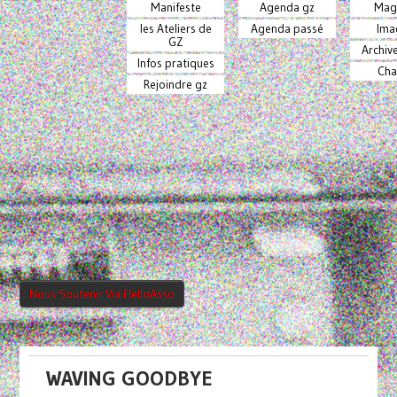
Manifeste
Agenda gz
Mag
les Ateliers de
Agenda passé
Ima
GZ
Archiv
Infos pratiques
Cha
Rejoindre gz
Nous Soutenir Via HelloAsso
WAVING GOODBYE