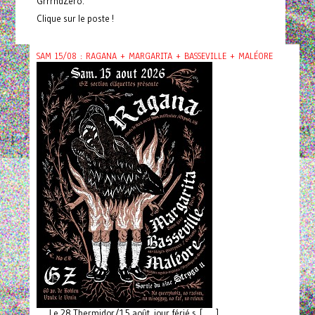
GrrrndZero.
Clique sur le poste !
SAM 15/08 : RAGANA + MARGARITA + BASSEVILLE + MALÉORE
Le 28 Thermidor/15 août, jour férié s [ ... ]