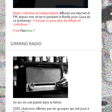
Radio collective et indépendante
diffusée via internet et
FM, depuis mer et terre pendant la flotille pour Gaza de
ce printemps.
C'est par ici pour plus de détails et
contribuer !
Free
Pale
stine
!
GRRRND RADIO
Un arc-en-ciel planté dans le béton.
1001 chansons offertes par les groupes qui ont joué à