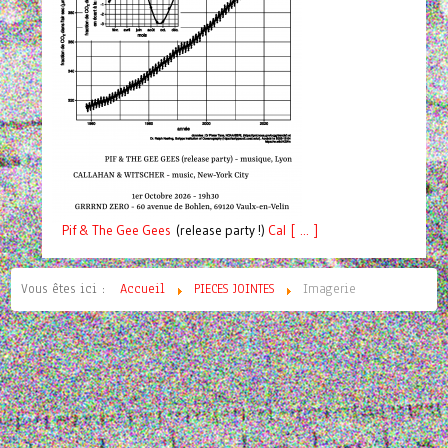
Pif
& The Gee Gees
(release party !)
C
a
l [ ... ]
Vous êtes ici :
Accueil
PIECES JOINTES
Imagerie