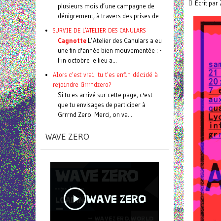
Écrit par
plusieurs mois d’une campagne de
dénigrement, à travers des prises de...
SURVIE DE L'ATELIER DES CANULARS
Cagnotte
L’Atelier des Canulars a eu
une fin d'année bien mouvementée : -
Fin octobre le lieu a...
Alors c'est vrai, tu t'es enfin décidé à
rejoindre Grrrndzero?
Si tu es arrivé sur cette page, c'est
que tu envisages de participer à
Grrrnd Zero. Merci, on va...
WAVE ZERO