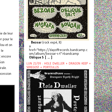
ie de leur
r pour le
Bezoar
(rock expé, It)
clou et on
a
href="https://dayoffrecords.bandcamp.c
 le
om/album/bezoar-s-t">bandcamp
it encore
Oblique S [ ... ]
 Son
LUN 21/09 : HOLE DWELLER + DRAGON KEEP +
SEREGOST + PORTCULLIS
rale.
rocession