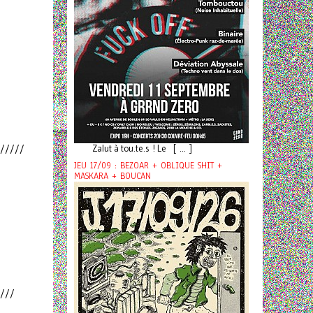
Zalut à tou.te.s ! Le [ ... ]
/////
JEU 17/09 : BEZOAR + OBLIQUE SHIT +
MASKARA + BOUCAN
///