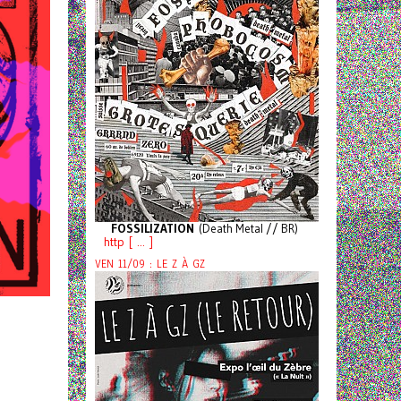
FOSSILIZATION
(Death Metal // BR)
http [ ... ]
VEN 11/09 : LE Z À GZ