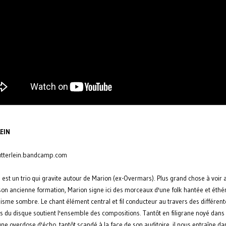
EIN
utterlein.bandcamp.com
 est un trio qui gravite autour de Marion (ex-Overmars). Plus grand chose à voir 
on ancienne formation, Marion signe ici des morceaux d'une folk hantée et éthé
isme sombre. Le chant élément central et fil conducteur au travers des différent
 du disque soutient l'ensemble des compositions. Tantôt en filigrane noyé dans 
ne overdose d'écho, tantôt scandé à la face de son auditoire, il nous entraîne da