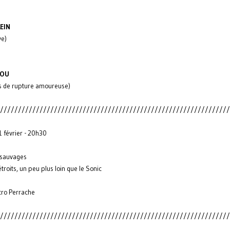
EIN
ve)
FOU
s de rupture amoureuse)
////////////////////////////////////////////////////////////////
 février - 20h30
 sauvages
troits, un peu plus loin que le Sonic
ro Perrache
////////////////////////////////////////////////////////////////