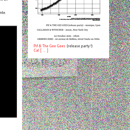
nte.
Pif
& The Gee Gees
(release party !)
C
a
l [ ... ]