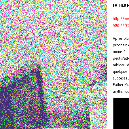
FATHER 
http://
ww
http://
fa
Après plu
prochain 
moins énig
peut s'at
tableau. A
quelques 
successeur
Father Mur
arythmiqu