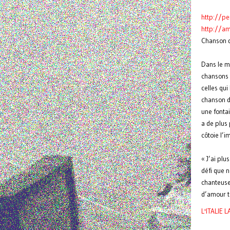
http://pe
http://
am
Chanson 
Dans le m
chansons 
celles qu
chanson de
une fontai
a de plus 
côtoie l’
« J’ai pl
défi que 
chanteuses
d’amour t
L'ITALIE 