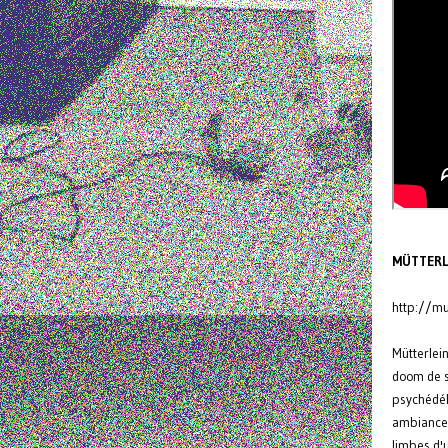
MÜTTERL
http://m
Mütterlein
doom de s
psychédél
ambiances
limbes d'u