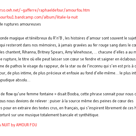
rso.ovh.net/
~gafferre/raphaeldefour/
amourfou.htm
ourfou1.bandcamp.com/
album/litalie-la-nuit
de ruptures amoureuses
onde magique et ténébreux du R’n’B , les histoires d’amour sont souvent le suje
qui resteront dans nos mémoires, à jamais gravées au fer rouge sang dans le c
i les chantent, Rihanna, Britney Spears, Amy Winehouse, … chacune d’elles a au 
 rupture, le titre où elle peut laisser son cœur se fendre et saigner en éclabous
ne de pathos le visage du rappeur, de la star ou de l’inconnu qui s’en est pris à 
pur, de plus intime, de plus précieux et enfouie au fond d’elle-même… le plus in
impudique absolu…
us de flow qu’une femme fontaine » disait Booba, cette phrase sonnait pour nou
nous nous devions de relever : puiser à la source même des peines de cœur des
 pour en extraire des textes crus, en français, qui s’inspirent librement de ces h
orturé sur une musique totalement bancale et synthétique.
LA NUIT by AMOUR FOU