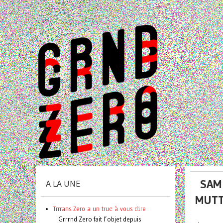
SAM
A LA UNE
MUTT
Trrrans Zero a un truc à vous dire
Grrrnd Zero fait l’objet depuis