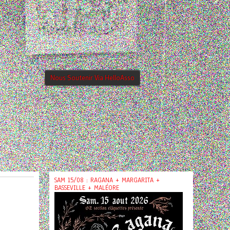
Nous Soutenir Via HelloAsso
SAM 15/08 : RAGANA + MARGARITA +
BASSEVILLE + MALÉORE