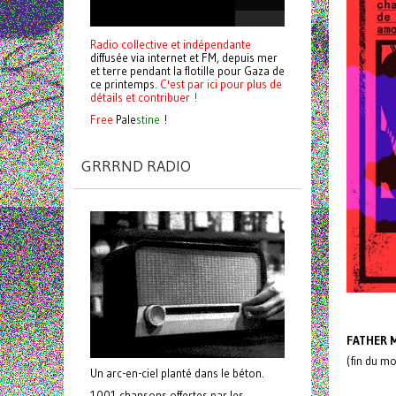
Radio collective et indépendante
diffusée via internet et FM, depuis mer
et terre pendant la flotille pour Gaza de
ce printemps.
C'est par ici pour plus de
détails et contribuer !
Free
Pale
stine
!
GRRRND RADIO
FATHER 
(fin du m
Un arc-en-ciel planté dans le béton.
1001 chansons offertes par les