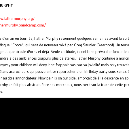
MURPHY
w.fathermurphy.org/
thermurphy.bandcamp.com/
s d'un an en tournée, Father Murphy reviennent quelques semaines avant la sort
disque "Croce", qui sera de nouveau mixé par Greg Saunier (Deerhoof). Un tease
matique circule d'ores et déjà. Seule certitude, ils ont bien prévu d'enfoncer le 
tendre à des ambiances toujours plus délétères, Father Murphy continue à noircir
nyway your children will deny it ne frappait pas par sa jovialité mais on y trouva
élans accrocheurs qui pouvaient se rapprocher d'un Birthday party sous xanax.
 au titre annonciateur, Now pain is on our side, amorçait déjà la descente en spi
phy se fait plus abstrait, étire ses morceaux, nous perd sur la trace de cette p
e.