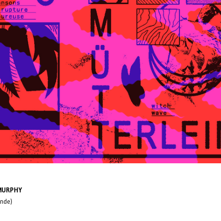
MURPHY
onde)