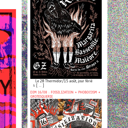
Le 28 Thermidor/15 août, jour férié
s [ ... ]
DIM 16/08 : FOSSILIZATION + PHOBOCOSM +
GROTESQUERIE