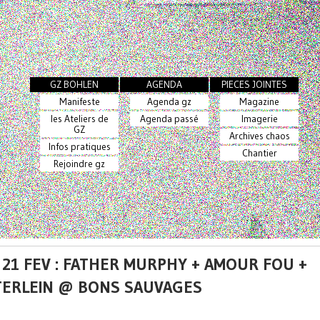
GZ BOHLEN
AGENDA
PIECES JOINTES
Manifeste
Agenda gz
Magazine
les Ateliers de
Agenda passé
Imagerie
GZ
Archives chaos
Infos pratiques
Chantier
Rejoindre gz
 21 FEV : FATHER MURPHY + AMOUR FOU +
ERLEIN @ BONS SAUVAGES