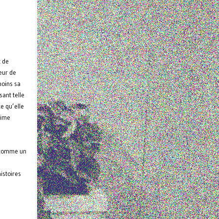
t de
œur de
moins sa
sant telle
ce qu’elle
time
s comme un
istoires