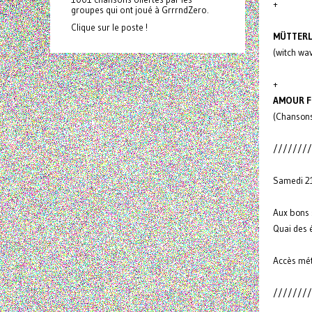
+
groupes qui ont joué à GrrrndZero.
Clique sur le poste !
MÜTTERL
(witch wa
+
AMOUR 
(Chanson
////////
Samedi 21
Aux bons
Quai des é
Accès mét
////////