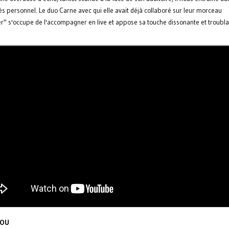
ès personnel. Le duo Carne avec qui elle avait déjà collaboré sur leur morceau
r" s'occupe de l'accompagner en live et appose sa touche dissonante et troubla
FOU