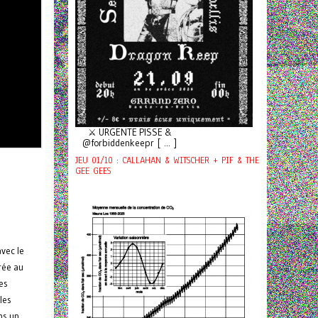
⚔️ URGENTE PISSE &
@forbiddenkeepr [ ... ]
JEU 01/10 : CALLAHAN & WITSCHER + PIF & THE
GEE GEES
avec le
rée au
es
les
ns un