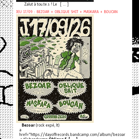
Zalut à tou.te.s ! Le [ ... ]
JEU 17/09 : BEZOAR + OBLIQUE SHIT + MASKARA + BOUCAN
Bezoar
(rock expé, It)
a
href="https://dayoffrecords.bandcamp.com/album/bezoar