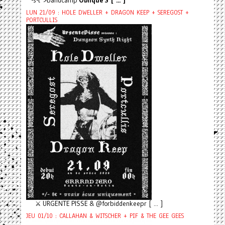
-s-t">bandcamp
Oblique S [ ... ]
LUN 21/09 : HOLE DWELLER + DRAGON KEEP + SEREGOST +
PORTCULLIS
⚔️ URGENTE PISSE & @forbiddenkeepr [ ... ]
JEU 01/10 : CALLAHAN & WITSCHER + PIF & THE GEE GEES