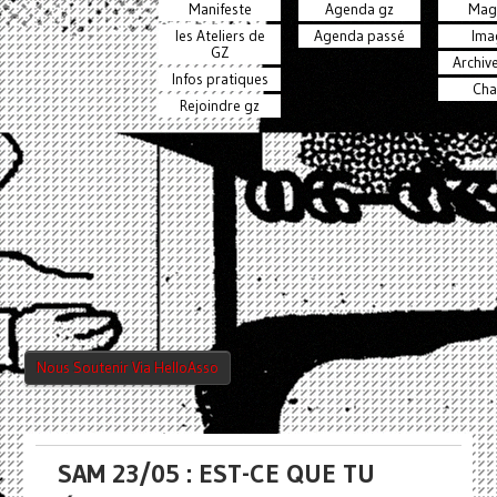
Manifeste
Agenda gz
Mag
les Ateliers de
Agenda passé
Ima
GZ
Archiv
Infos pratiques
Cha
Rejoindre gz
Nous Soutenir Via HelloAsso
SAM 23/05 : EST-CE QUE TU