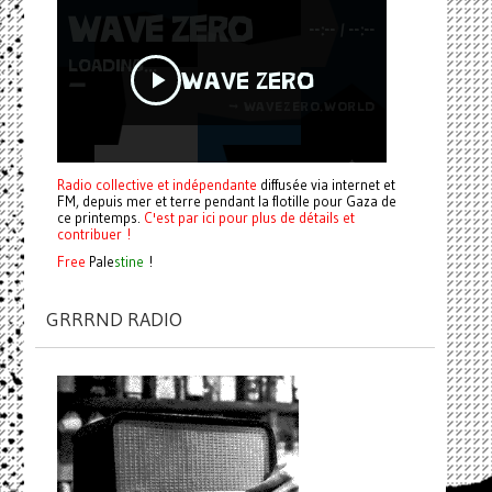
Radio collective et indépendante
diffusée via internet et
FM, depuis mer et terre pendant la flotille pour Gaza de
ce printemps.
C'est par ici pour plus de détails et
contribuer !
Free
Pale
stine
!
GRRRND RADIO