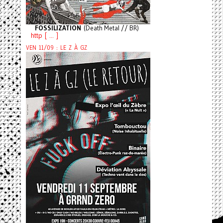
FOSSILIZATION
(Death Metal // BR)
http [ ... ]
VEN 11/09 : LE Z À GZ