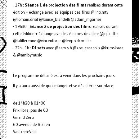
- 17h :
Séance 1 de projection des films
réalisés durant cette
édition + échange avec les équipes des films @lino.mtv
@romain.driat @louise_blandelli @adam_mgarner
- 19h30 :
Séance 2 de projection des films
réalisés durant
cette édition + échange avec les équipes des films@jojo_clbs
@lafillerenne @vincentbrgr @leopoldcordier
- 22h - 1h :
DJ sets
avec @sarv.s.h @zoe_caracol x @krimskaaa
& @amibymusic
Le programme détaillé est à venir dans les prochains jours.
Il y a aura aussi de quoi manger et se désaltérer sur place.
de 14h30 à 01h00
Prix libre, pas de CB
Grrrnd Zero
60 avenue de Bohlen
Vaulx-en-Velin