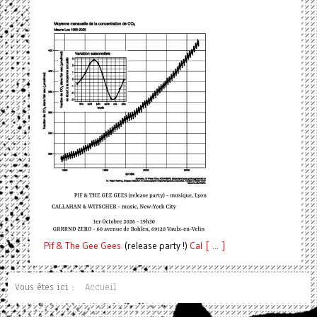
Pif
& The Gee Gees
(release party !)
C
a
l [ ... ]
Vous êtes ici :
Accueil