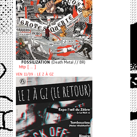
FOSSILIZATION
(Death Metal // BR)
http [ ... ]
VEN 11/09 : LE Z À GZ