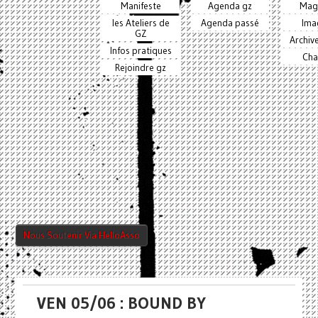
Manifeste
Agenda gz
Mag
les Ateliers de
Agenda passé
Ima
GZ
Archiv
Infos pratiques
Cha
Rejoindre gz
Nous Soutenir Via HelloAsso
VEN 05/06 : BOUND BY