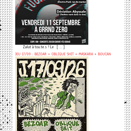
Zalut à tou.te.s ! Le [ ... ]
JEU 17/09 : BEZOAR + OBLIQUE SHIT + MASKARA + BOUCAN