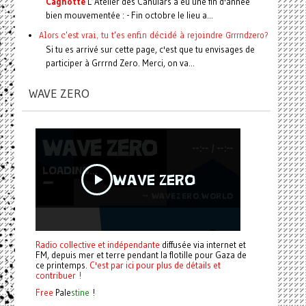
Cagnotte
L’Atelier des Canulars a eu une fin d'année
bien mouvementée : - Fin octobre le lieu a...
Alors c'est vrai, tu t'es enfin décidé à rejoindre Grrrndzero?
Si tu es arrivé sur cette page, c'est que tu envisages de
participer à Grrrnd Zero. Merci, on va...
WAVE ZERO
Radio collective et indépendante
diffusée via internet et
FM, depuis mer et terre pendant la flotille pour Gaza de
ce printemps.
C'est par ici pour plus de détails et
contribuer !
Free
Pale
stine
!