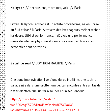
Ha kyoon
// percussions, machines, voix // Paris
Erwan Ha Kyoon Larcher est un artiste protéiforme, né en Corée
du Sud et basé à Paris. À travers des lives rageurs mêlant techno
hardcore, EBM et performance, il déploie une performance
musicale intense, physique et sans concession, où toutes les
acrobaties sont permises.
Sacrifice seul
// BOM BOM MACHINE //Paris
C’est une improvisation live d’une durée indéfinie. Une techno
garage née dans une grotte humide. La rencontre entre un tas de
bazar électronique, un fer à souder et un séquenceur.
https://m.youtube.com/watch?
v=hBO6tsgY570&list=PLwOeNov87SCDa6V-
hQq90YD6g390oKnHB&index=1&pp=iAQB8AUB