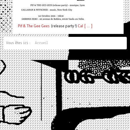
Pif
& The Gee Gees
(release party !)
C
a
l [ ... ]
Vous êtes ici :
Accueil