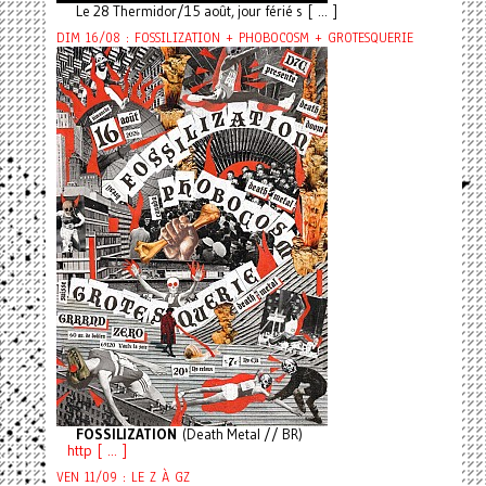
Le 28 Thermidor/15 août, jour férié s [ ... ]
DIM 16/08 : FOSSILIZATION + PHOBOCOSM + GROTESQUERIE
FOSSILIZATION
(Death Metal // BR)
http [ ... ]
VEN 11/09 : LE Z À GZ