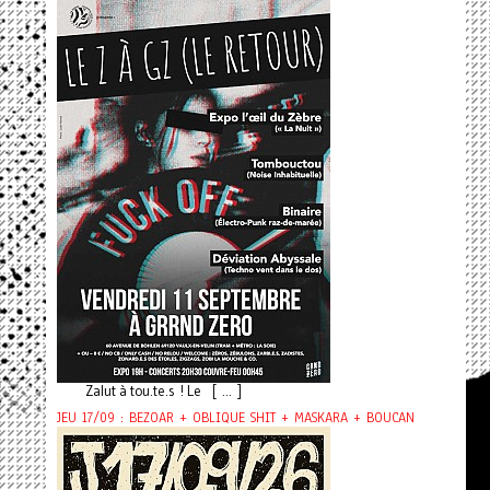
Zalut à tou.te.s ! Le [ ... ]
JEU 17/09 : BEZOAR + OBLIQUE SHIT + MASKARA + BOUCAN