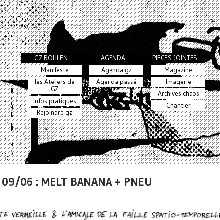
GZ BOHLEN
AGENDA
PIECES JOINTES
Manifeste
Agenda gz
Magazine
les Ateliers de
Agenda passé
Imagerie
GZ
Archives chaos
Infos pratiques
Chantier
Rejoindre gz
 09/06 : MELT BANANA + PNEU