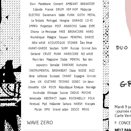
Concert
Divx
Macédoine
AMBIANT
BREAKSTEP
Islande
France
DRUM
HIP HOP
Malaysie
ELECTRO
Danemark
Vidéo
FUNK
GOTH
METAL
Le Tostaki
Portugal
Hongrie
GARAGE
LO-FI
IMPRO
Projection
POST
ANARCHO
Suède
EXPE
Ghana
Le Periscope
FREE
BREAKCORE
HARD
Numérique
Pologne
Taiwan
MINIMAL
DANCE
NEW WAVE
ACOUSTIQUE
STONER
Îles Féroé
AVANT-GARDE
Soutien
SURF
Russie
Grrrnd Zero
Gerland
CRUST
PUNK
HARDCORE
NO WAVE
Pays-bas
Magazine
Italie
MENTAL
Bar des
capucins
Somalie
FANFARE
Autriche
INSTRUMENTAL
BREAKBEAT
Ibiza
NOISE
JAZZ
Série
Lettonie
Euskadi
CHANT
Espagne
Grrrnd
Zero
UK
GUITARE
TECHNO
SONIC
Un lieux
chouette
USA
ROCK
République Tchèque
Norvège
Australie
Ethiopie
Suisse
INDUS
PSYCHE
Venezuela
ABSTRACT
Japon
ROCKABILLY
FOLK
Festival
Mp3
Hollande
Sahara
HARSH
Kraspek
Mardi 9 ju
Mysik
EMO
Grand salon
DISCO
PROG
- journée 
Carte Verm
WAVE ZERO
!! CONCER
MELT BA