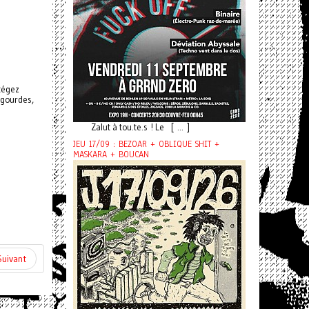
tégez
esgourdes,
Zalut à tou.te.s ! Le [ ... ]
JEU 17/09 : BEZOAR + OBLIQUE SHIT +
MASKARA + BOUCAN
Suivant