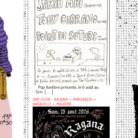
Pop funèbre présente, le 6 août au
Grrr [ ... ]
SAM 15/08 : RAGANA + MARGARITA +
BASSEVILLE + MALÉORE