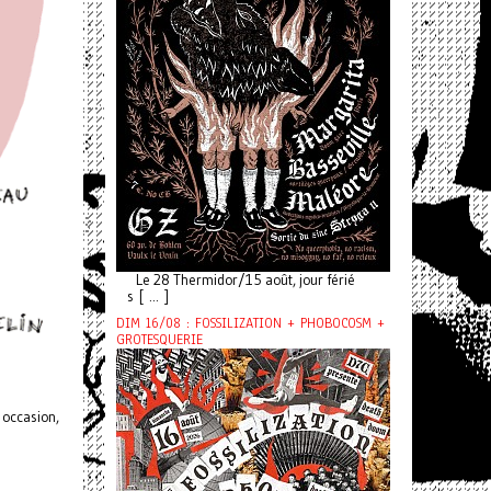
Le 28 Thermidor/15 août, jour férié
s [ ... ]
DIM 16/08 : FOSSILIZATION + PHOBOCOSM +
GROTESQUERIE
 occasion,