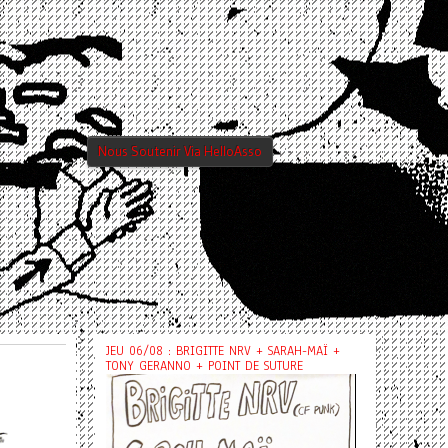
Nous Soutenir Via HelloAsso
JEU 06/08 : BRIGITTE NRV + SARAH-MAÏ +
TONY GERANNO + POINT DE SUTURE