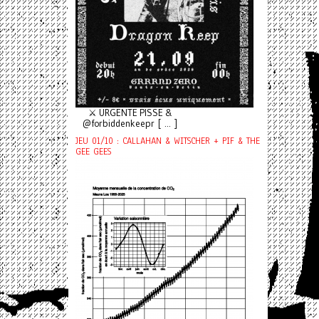
⚔️ URGENTE PISSE &
@forbiddenkeepr [ ... ]
JEU 01/10 : CALLAHAN & WITSCHER + PIF & THE
GEE GEES