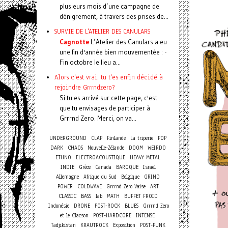
plusieurs mois d’une campagne de
dénigrement, à travers des prises de...
SURVIE DE L'ATELIER DES CANULARS
Cagnotte
L’Atelier des Canulars a eu
une fin d'année bien mouvementée : -
Fin octobre le lieu a...
Alors c'est vrai, tu t'es enfin décidé à
rejoindre Grrrndzero?
Si tu es arrivé sur cette page, c'est
que tu envisages de participer à
Grrrnd Zero. Merci, on va...
UNDERGROUND
CLAP
Finlande
La triperie
POP
DARK
CHAOS
Nouvelle-Zélande
DOOM
WEIRDO
ETHNO
ELECTROACOUSTIQUE
HEAVY METAL
INDIE
Grèce
Canada
BAROQUE
Israel
Allemagne
Afrique du Sud
Belgique
GRIND
POWER
COLDWAVE
Grrrnd Zero Vaise
ART
CLASSIC
BASS
lab
MATH
BUFFET FROID
Indonésie
DRONE
POST-ROCK
BLUES
Grrrnd Zero
et le Clacson
POST-HARDCORE
INTENSE
Tadjikistan
KRAUTROCK
Exposition
POST-PUNK