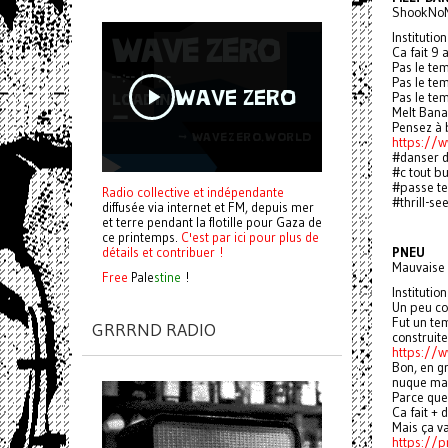
ShookNoMe
Institutio
Ca fait 9 
Pas le te
Pas le te
Pas le te
Melt Bana
Pensez à 
https://
#danser d
#c tout b
#passe te
Radio collective et indépendante
#thrill-se
diffusée via internet et FM, depuis mer
et terre pendant la flotille pour Gaza de
ce printemps.
C'est par ici pour plus de
PNEU
détails et contribuer !
Mauvaise 
Free
Pale
stine
!
Institutio
Un peu co
Fut un tem
GRRRND RADIO
construite
https://
Bon, en gr
nuque mai
Parce que 
Ca fait + 
Mais ça va
https://p