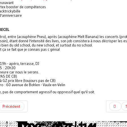
euxavant
rtex booster de compétences
cktrickybille
'anniversaire
RECEL
éro), entre (acouphène Pneu), après (acouphène Melt Banana) les concerts (pro
soin), étant donné l'intensité des lives, son job consistera à nous décrisper les 
 bien du old school, du new school, et surtout du no school.
ça se fait que je connais pas c génial
19h - apéro, terrasse, DJ
 : 20h30
heure car nous le serons.
PAS DE CB)
 GZ prix libre (toujours pas de CB)
ro : 60 avenue de Bohlen - Vaulx-en-Velin
, pas de comportement agressif ou oppressif quel qu'il soit.
Précédent