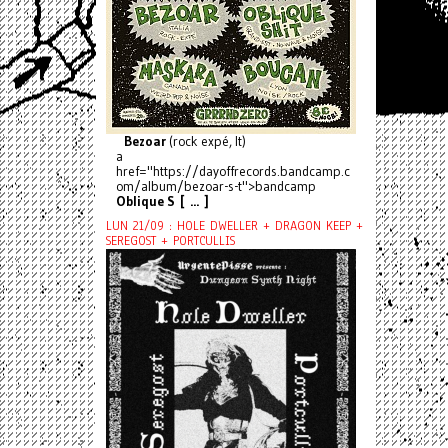
Bezoar
(rock expé, It)
a
href="https://dayoffrecords.bandcamp.c
om/album/bezoar-s-t">bandcamp
Oblique S [ ... ]
LUN 21/09 : HOLE DWELLER + DRAGON KEEP +
SEREGOST + PORTCULLIS