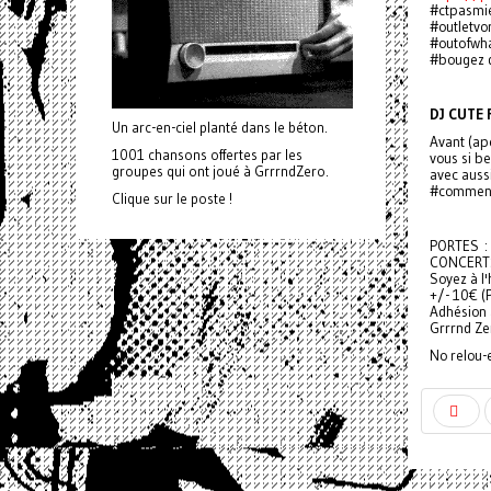
#ctpasmi
#outletvo
#outofwha
#bougez d
DJ CUTE 
Un arc-en-ciel planté dans le béton.
Avant (ap
1001 chansons offertes par les
vous si be
groupes qui ont joué à GrrrndZero.
avec aussi
#comment 
Clique sur le poste !
PORTES : 
CONCERTS
Soyez à l'
+/- 10€ (
Adhésion à
Grrrnd Ze
No relou-e