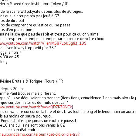
rcy Speed Core Institution - Tokyo / JP
n de la scène wtf tokyoïte depuis plus de 30 piges.
ans que le groupe n'a pas joué à GZ.
mps de dire ouf
mps de comprendre qu'est ce qui se passe
mps d'en placer une
na ne laisse que peu de répit et c'est pour ça qu'on y aime
bien respirer de temps en temps par un orifice de votre choix.
www.youtube.com/watch?v=eNMS87LbU5g&t=199
ans son k-way trop petit par 35°
uggé là non ?
s 33t en 45
eking
Résine Brutale & Torique - Tours / FR
n depuis 20 ans.
mme Paul Bocuse mais différent.
ps où ils se déguisaient en banane (tiens tiens, coïncidence ? nan mais alors la 
 que sur des histoires de fruits c'est ça ?
www.youtube.com/watch?v=vdQDZK7QVCk
)
os on va faire oui oui de la tête et des bras tout du long et le lendemain on aura 
s au moins on saura pourquoi.
Pneu est plus que jamais un exutoire jouissif.
de 10 ans qu'ils ne sont pas venus à GZ.
lait le coup d'attendre :
neu.bandcamp.com/album/get-old-or-die-tryin