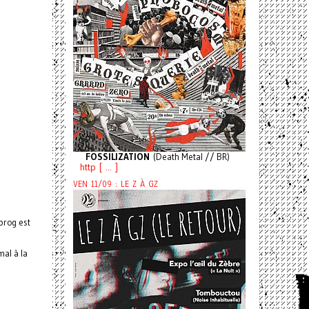
FOSSILIZATION
(Death Metal // BR)
http [ ... ]
VEN 11/09 : LE Z À GZ
prog est
mal à la