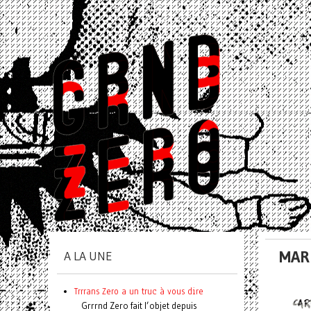
MAR
A LA UNE
Trrrans Zero a un truc à vous dire
Grrrnd Zero fait l’objet depuis