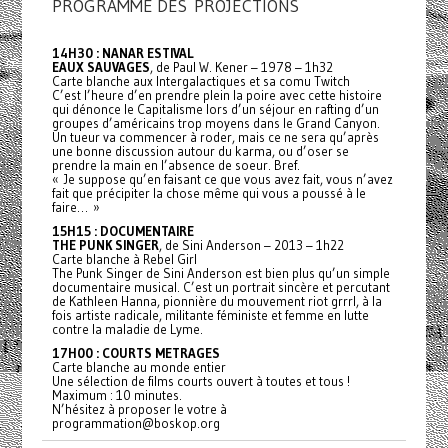
PROGRAMME DES PROJECTIONS
14H30 : NANAR ESTIVAL
EAUX SAUVAGES
, de Paul W. Kener – 1978 – 1h32
Carte blanche aux Intergalactiques et sa comu Twitch
C’est l’heure d’en prendre plein la poire avec cette histoire
qui dénonce le Capitalisme lors d’un séjour en rafting d’un
groupes d’américains trop moyens dans le Grand Canyon.
Un tueur va commencer à roder, mais ce ne sera qu’après
une bonne discussion autour du karma, ou d’oser se
prendre la main en l’absence de soeur. Bref.
« Je suppose qu’en faisant ce que vous avez fait, vous n’avez
fait que précipiter la chose même qui vous a poussé à le
faire… »
15H15 : DOCUMENTAIRE
THE PUNK SINGER
, de Sini Anderson – 2013 – 1h22
Carte blanche à Rebel Girl
The Punk Singer de Sini Anderson est bien plus qu’un simple
documentaire musical. C’est un portrait sincère et percutant
de Kathleen Hanna, pionnière du mouvement riot grrrl, à la
fois artiste radicale, militante féministe et femme en lutte
contre la maladie de Lyme.
17H00 : COURTS METRAGES
Carte blanche au monde entier
Une sélection de films courts ouvert à toutes et tous !
Maximum : 10 minutes.
N’hésitez à proposer le votre à
programmation@boskop.org