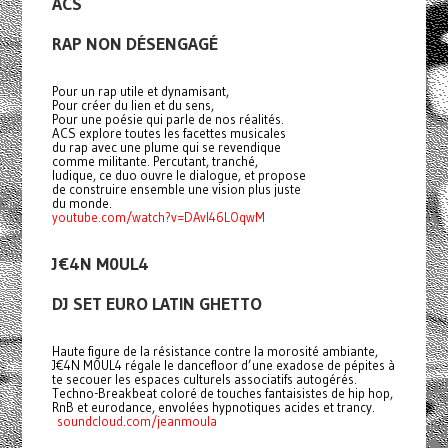
ACS
RAP NON DÉSENGAGÉ
Pour un rap utile et dynamisant,
Pour créer du lien et du sens,
Pour une poésie qui parle de nos réalités.
ACS explore toutes les facettes musicales
du rap avec une plume qui se revendique
comme militante. Percutant, tranché,
ludique, ce duo ouvre le dialogue, et propose
de construire ensemble une vision plus juste
du monde.
youtube.com/watch?v=DAvI46LOqwM
J€4N M0UL4
DJ SET EURO LATIN GHETTO
Haute figure de la résistance contre la morosité ambiante,
J€4N M0UL4 régale le dancefloor d’une exadose de pépites à
te secouer les espaces culturels associatifs autogérés.
Techno-Breakbeat coloré de touches fantaisistes de hip hop,
RnB et eurodance, envolées hypnotiques acides et trancy.
soundcloud.com/jeanmoula