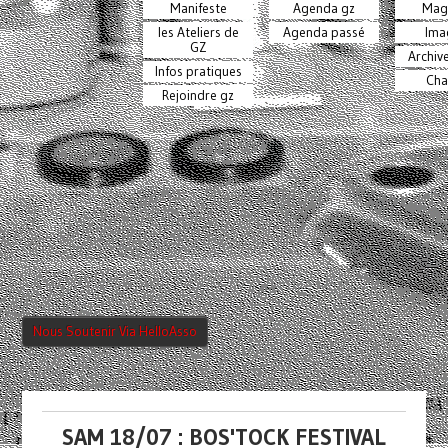
Manifeste
Agenda gz
Mag
les Ateliers de
Agenda passé
Ima
GZ
Archiv
Infos pratiques
Cha
Rejoindre gz
Nous Soutenir Via HelloAsso
SAM 18/07 : BOS'TOCK FESTIVAL