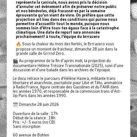
représente la canicule, nous avons pris la décision
d'annuler cet évènement afin de préserver notre public
et nos bénévoles, déjà fracassé-es par la semaine
éprouvante qu'on vient de vivre. On préfère que cette
projection ait lieu dans des conditions qui puisse nous
permettre d'accueillir tout le monde, puisque nous
sommes loin d'être tous-tes égaux face à la catastrophe
climatique. Une date de report sera annoncée
prochainement! à toute, l'équipe du brrrazero
Sous la chaleur du mois des fiertés, le Brrrazero vous
propose un moment de fraicheur, dimanche 28 juin dans la
grande salle de Grrrnd Zero.
Au programme de la fin d’après midi, la projection du
documentaire Hélène Trésore Transnationale (2025), suivi d’une
discussion et d’une balade dans les archives de l’époque.
Le docu retrace le parcours d'Hélène Hazera, militante trans
libertaire et anarchiste, journaliste pour Libé et Têtu, animatrice
à Radio France, figure centrale des Gazolines et du FAHR dans
les années 1970, et responsable de la commission trans d’Act-
Up Paris dans les années 1990.
Dimanche 28 juin 2026
Ouverture de la salle : 17h
Début de la séance : 18h
Prix : +/- 5 euros (no CB)
Sans inscription
60 avenue de Bohlen