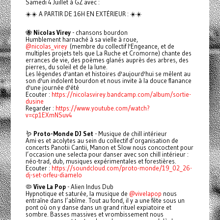
Samedi 4 Juillet à GZ avec :
☀️☀️ A PARTIR DE 16H EN EXTÉRIEUR : ☀️☀️
🐝
Nicolas Virey
- chansons bourdon
Humblement harnaché à sa vielle à roue,
@nicolas_virey
(membre du collectif l'Engeance, et de
multiples projets tels que La Ruche et Cromorne) chante des
errances de vie, des poèmes glanés auprès des arbres, des
pierres, du soleil et de la lune.
Les légendes d'antan et histoires d'aujourd'hui se mêlent au
son d'un indolent bourdon et nous invite à la douce flanance
d'une journée d'été
Ecouter :
https://nicolasvirey.bandcamp.com/album/sortie-
dusine
Regarder :
https://www.youtube.com/watch?
v=cp1EXmNSuv4
🪱
Proto-Monde DJ Set
- Musique de chill intérieur
Ami·es et acolytes au sein du collectif d’organisation de
concerts Panotii Cantii, Manon et Slow nous concoctent pour
l’occasion une selecta pour danser avec son chill intérieur :
néo-trad, dub, musiques expérimentales et forestières.
Ecouter :
https://soundcloud.com/proto-monde/19_02_26-
dj-set-orfeu-diamelo
🦠
Vive La Pop
- Alien Indus Dub
Hypnotique et saturée, la musique de
@vivelapop
nous
entraîne dans l’abîme. Tout au fond, il y a une fête sous un
pont où on y danse dans un grand rituel expiatoire et
sombre. Basses massives et vrombissement nous