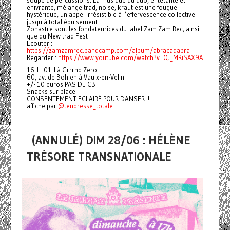
soupe de percussions. La musique du duo, entêtante et
enivrante, mélange trad, noise, kraut est une fougue
hystérique, un appel irrésistible à l’effervescence collective
jusqu'à total épuisement.
Zohastre sont les fondateurices du label Zam Zam Rec, ainsi
que du New trad Fest
Ecouter :
https://zamzamrec.bandcamp.com/album/abracadabra
Regarder :
https://www.youtube.com/watch?v=QJ_MRiSAX9A
16H - 01H à Grrrnd Zero
60, av. de Bohlen à Vaulx-en-Velin
+/- 10 euros PAS DE CB
Snacks sur place
CONSENTEMENT ECLAIRÉ POUR DANSER !!
affiche par
@tendresse_totale
(ANNULÉ) DIM 28/06 : HÉLÈNE
TRÉSORE TRANSNATIONALE