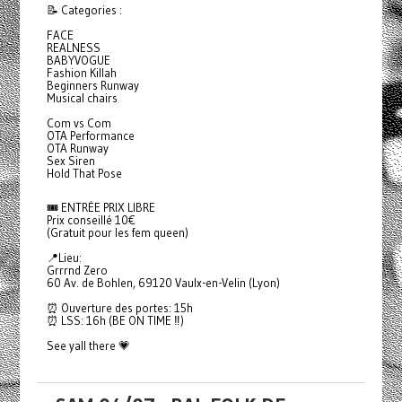
📝 Categories :
FACE
REALNESS
BABYVOGUE
Fashion Killah
Beginners Runway
Musical chairs
Com vs Com
OTA Performance
OTA Runway
Sex Siren
Hold That Pose
🎟️ ENTRÉE PRIX LIBRE
Prix conseillé 10€
(Gratuit pour les fem queen)
📍Lieu:
Grrrnd Zero
60 Av. de Bohlen, 69120 Vaulx-en-Velin (Lyon)
⏰ Ouverture des portes: 15h
⏰ LSS: 16h (BE ON TIME ‼️)
See yall there 💗