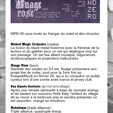
WPD-40 vous invite au Hangar du soleil et des miracles.
𝖁𝖎𝖔𝖑𝖊𝖓𝖙 𝕸𝖆𝖌𝖎𝖈 𝕺𝖗𝖈𝖍𝖊𝖘𝖙𝖗𝖆
(osaka)
La fureur du black metal fusionne avec la frénésie de la
techno et du gabber pour un set qui déglingue tout sur
son passage. Un set live alliant musique, fulgurances
stroboscopiques et projections hallucinées.
𝕹𝖚𝖆𝖌𝖊 𝕽𝖔𝖘𝖊
(lyon)
Starlette des vinyles en DJ set, Nuage présentera son
projet live de noise, joué pour la 1ère fois au
KraspekMyzik en février 26, qui a su conquérir un public
curieux lors d'une soirée axée trance et jersey club.
𝕰𝖆𝖚 𝕮𝖍𝖆𝖚𝖉𝖊 𝕾𝖆𝖓𝖎𝖙𝖆𝖎𝖗𝖊
(grrrnd zero village)
Après une retraite spirituelle à base de monster energy
et de siestes sur coussins Hello Kitty, l'enfant du village
dit au revoir à la bedroom pop et viendra présenter un
set assombri, chargé en émotions.
𝕭𝖆𝖉𝖆𝖇𝖔𝖚𝖒
(triple alliance)
Triple alliance, quadruple lineup.