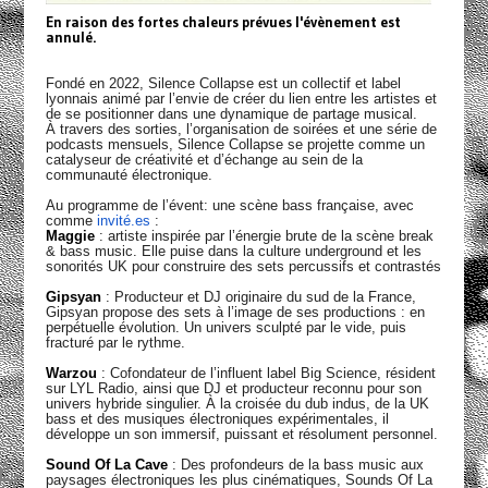
En raison des fortes chaleurs prévues l'évènement est
annulé.
Fondé en 2022, Silence Collapse est un collectif et label
lyonnais animé par l’envie de créer du lien entre les artistes et
de se positionner dans une dynamique de partage musical.
À travers des sorties, l’organisation de soirées et une série de
podcasts mensuels, Silence Collapse se projette comme un
catalyseur de créativité et d’échange au sein de la
communauté électronique.
Au programme de l’évent: une scène bass française, avec
comme
invité.es
:
Maggie
: artiste inspirée par l’énergie brute de la scène break
& bass music. Elle puise dans la culture underground et les
sonorités UK pour construire des sets percussifs et contrastés
Gipsyan
: Producteur et DJ originaire du sud de la France,
Gipsyan propose des sets à l’image de ses productions : en
perpétuelle évolution. Un univers sculpté par le vide, puis
fracturé par le rythme.
Warzou
: Cofondateur de l’influent label Big Science, résident
sur LYL Radio, ainsi que DJ et producteur reconnu pour son
univers hybride singulier. À la croisée du dub indus, de la UK
bass et des musiques électroniques expérimentales, il
développe un son immersif, puissant et résolument personnel.
Sound Of La Cave
: Des profondeurs de la bass music aux
paysages électroniques les plus cinématiques, Sounds Of La