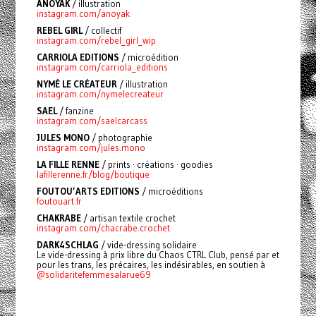
ANOYAK
/ illustration
instagram.com/anoyak
REBEL GIRL
/ collectif
instagram.com/rebel_girl_wip
CARRIOLA EDITIONS
/ microédition
instagram.com/carriola_editions
NYMÉ LE CRÉATEUR
/ illustration
instagram.com/nymelecreateur
SAEL
/ fanzine
instagram.com/saelcarcass
JULES MONO
/ photographie
instagram.com/jules.mono
LA FILLE RENNE
/ prints · créations · goodies
lafillerenne.fr/blog/boutique
FOUTOU’ARTS EDITIONS
/ microéditions
foutouart.fr
CHAKRABE
/
artisan textile crochet
instagram.com/chacrabe.crochet
DARK4SCHLAG
/ vide-dressing solidaire
Le vide-dressing à prix libre du Chaos CTRL Club, pensé par et
pour les trans, les précaires, les indésirables, en soutien à
@solidaritefemmesalarue69