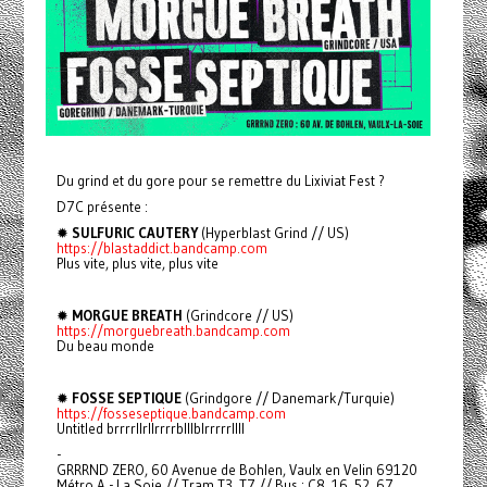
Du grind et du gore pour se remettre du Lixiviat Fest ?
D7C présente :
✹
SULFURIC CAUTERY
(Hyperblast Grind // US)
https://blastaddict.bandcamp.com
Plus vite, plus vite, plus vite
✹
MORGUE BREATH
(Grindcore // US)
https://morguebreath.bandcamp.com
Du beau monde
✹
FOSSE SEPTIQUE
(Grindgore // Danemark/Turquie)
https://fosseseptique.bandcamp.com
Untitled brrrrllrllrrrrblllblrrrrrllll
-
GRRRND ZERO, 60 Avenue de Bohlen, Vaulx en Velin 69120
Métro A - La Soie // Tram T3, T7 // Bus : C8, 16, 52, 67