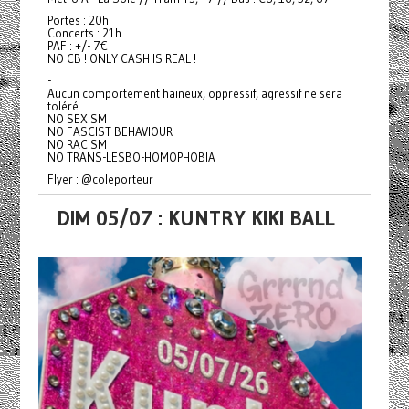
Portes : 20h
Concerts : 21h
PAF : +/- 7€
NO CB ! ONLY CASH IS REAL !
-
Aucun comportement haineux, oppressif, agressif ne sera
toléré.
NO SEXISM
NO FASCIST BEHAVIOUR
NO RACISM
NO TRANS-LESBO-HOMOPHOBIA
Flyer : @coleporteur
DIM 05/07 : KUNTRY KIKI BALL