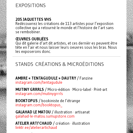
EXPOSITIONS
205 JAQUETTES VHS
Redécouvrez les créations de 113 artistes pour l’expostion
collective qui a retourné le monde et l’histoire de l’art sans
se rembobiner.
ŒUVRES OUBLIÉES
Qui dit galerie d’art dit artistes, et ces dernièr·es peuvent être
tête en l’air et nous laisser leurs oeuvres sous les bras. Nous
les exposerons donc.
STANDS CRÉATIONS & MICROÉDITIONS
AMBRE « TENTAGUDULE » DAUTRY
/ Fanzine
instagram.com/tentagudule
MUTINY GRRRLS
/ Micro-édition · Micro-label · Print-art
instagram.com/mutinygrrrls
BOOKTOPUS
/ bookiniste de l’étrange
instagram.com/booktopus_
GALAHAD LE MATOU
/ illustration · artisanat
galahad-le-matou.sumupstore.com
ATELIER ARTI’CHAUD
/ création · illustration
linktr.ee/atelierartichaud