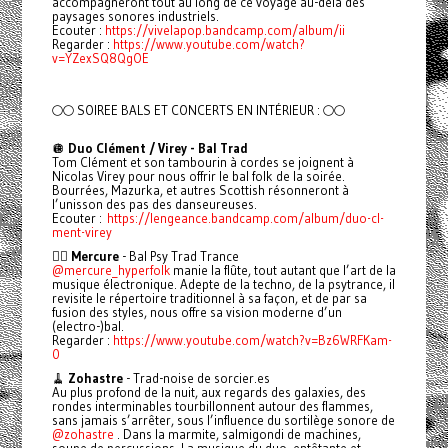
accompagneront tout au long de ce voyage au-delà des
paysages sonores industriels.
Ecouter :
https://vivelapop.bandcamp.com/album/ii
Regarder :
https://www.youtube.com/watch?
v=YZexSQ8QgOE
🌕🌕 SOIREE BALS ET CONCERTS EN INTÉRIEUR : 🌕🌕
🪩
Duo Clément / Virey - Bal Trad
Tom Clément et son tambourin à cordes se joignent à
Nicolas Virey pour nous offrir le bal folk de la soirée.
Bourrées, Mazurka, et autres Scottish résonneront à
l’unisson des pas des danseureuses.
Ecouter :
https://lengeance.bandcamp.com/album/duo-cl-
ment-virey
🧚‍♂️
Mercure
- Bal Psy Trad Trance
@mercure_hyperfolk
manie la flûte, tout autant que l’art de la
musique électronique. Adepte de la techno, de la psytrance, il
revisite le répertoire traditionnel à sa façon, et de par sa
fusion des styles, nous offre sa vision moderne d’un
(electro-)bal.
Regarder :
https://www.youtube.com/watch?v=Bz6WRFKam-
0
🧹
Zohastre
- Trad-noise de sorcier.es
Au plus profond de la nuit, aux regards des galaxies, des
rondes interminables tourbillonnent autour des flammes,
sans jamais s’arrêter, sous l’influence du sortilège sonore de
@zohastre
. Dans la marmite, salmigondi de machines,